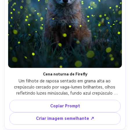
Cena noturna de Firefly
Um filhote de raposa sentado em grama alta ao 
crepúsculo cercado por vaga-lumes brilhantes, olhos 
refletindo luzes minúsculas, fundo azul crepúsculo 
profundo, névoa volumétrica suave, tirado em Sony A7S III 
com 85mm f/1.4, close-up com orbes bokeh, contraste 
Copiar Prompt
cinematográfico, detalhe de pele fotorealista, humor 
mágico da floresta-AR 4:5
Criar imagem semelhante ↗