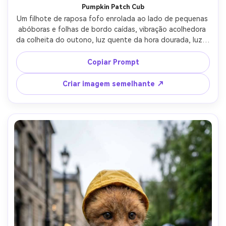
Pumpkin Patch Cub
Um filhote de raposa fofo enrolada ao lado de pequenas 
abóboras e folhas de bordo caídas, vibração acolhedora 
da colheita do outono, luz quente da hora dourada, luzes 
de fada de fundo suavemente borradas, Fujifilm GFX100 
80mm, profundidade de campo rasa, classificação de cor 
Copiar Prompt
âmbar rica, texturas de pele e folhas ultra-detalhadas, 
retrato fotorealista de vida selvagem estilo estilo de 
Criar imagem semelhante ↗
vida-AR 4:5