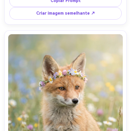
Copiar Prompt
ação, foco nítido nos olhos, movimento sutil na cauda, 
grau de cor de inverno cinematográfico, ultra-realista-AR 
Criar imagem semelhante ↗
4:5