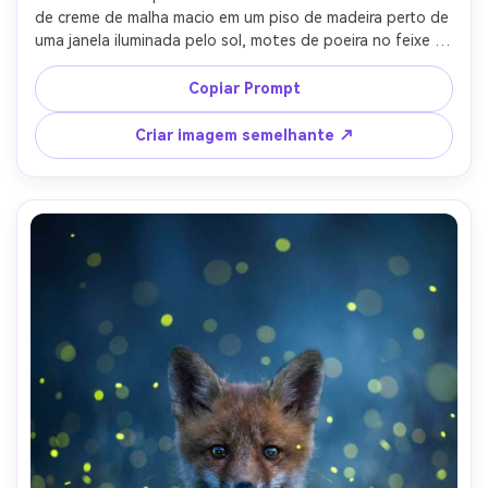
de creme de malha macio em um piso de madeira perto de 
uma janela iluminada pelo sol, motes de poeira no feixe de 
luz, expressão calma e sonolenta, disparado em Nikon Z8 
com 50mm f/1.8, iluminação natural da janela, 
Copiar Prompt
profundidade de campo rasa, grau de cor quente e 
aconchegante, textura de pele e tecido ultra-realista-AR 
Criar imagem semelhante ↗
4:5