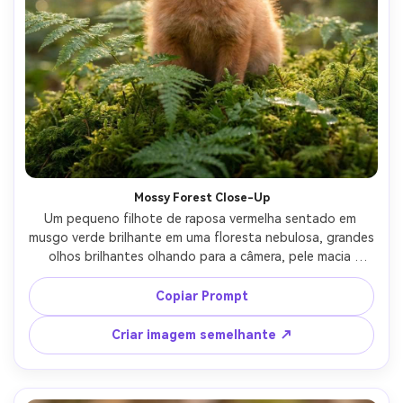
Mossy Forest Close-Up
Um pequeno filhote de raposa vermelha sentado em 
musgo verde brilhante em uma floresta nebulosa, grandes 
olhos brilhantes olhando para a câmera, pele macia 
pêssego-laranja com queixo branco sutil, gotas de 
orvalho em folhas de samambaia, fundo de névoa da 
Copiar Prompt
manhã, luz de borda dourada através de árvores, 
disparado em Sony A7IV com 85mm f/1.4, retrato de 
Criar imagem semelhante ↗
close-up, bokeh cremoso, detalhe de pele ultra-realista, 
classificação de cores quentes suaves, fotografia 
profissional da vida selvagem-AR 4:5