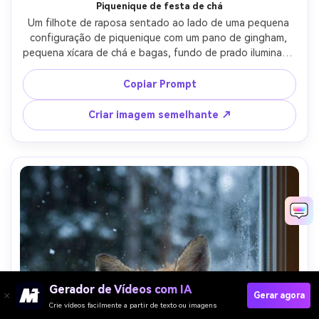
Piquenique de festa de chá
Um filhote de raposa sentado ao lado de uma pequena 
configuração de piquenique com um pano de gingham, 
pequena xícara de chá e bagas, fundo de prado iluminado 
pelo sol, luz de hora dourada suave, tirado em Sony A7R V 
com 35mm f/1.4, retrato ambiental, bokeh cremoso, pele 
Copiar Prompt
fotorealista e adereços, clima acolhedor caprichoso-AR 
4:5
Criar imagem semelhante ↗
Gerador de Vídeos com IA
Gerar agora
Crie vídeos facilmente a partir de texto ou imagens