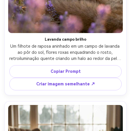
Crie imagens com
IA sem limites.
100% grátis!
Comece Grátis →
Lavanda campo brilho
Um filhote de raposa aninhado em um campo de lavanda 
ao pôr do sol, flores roxas enquadrando o rosto, 
retroiluminação quente criando um halo ao redor da pele, 
tirado em Canon EOS R5 com 85mm f/1.4, retrato de 
close-up, bokeh cremoso, fios de pele fotorealistas, 
Copiar Prompt
classificação romântica de cores pastel, vibração editorial 
de moda de vida selvagem de alta resolução- -ar 4:5
Criar imagem semelhante ↗