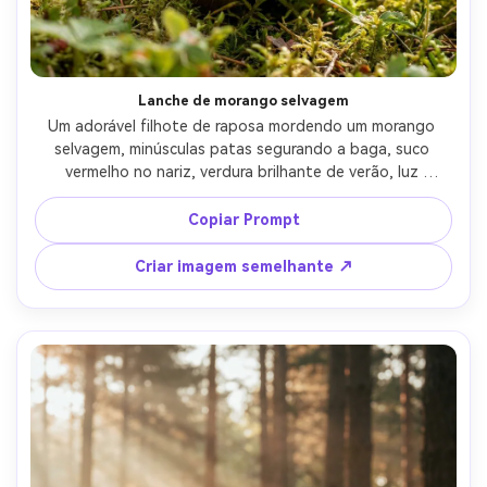
Lanche de morango selvagem
Um adorável filhote de raposa mordendo um morango 
selvagem, minúsculas patas segurando a baga, suco 
vermelho no nariz, verdura brilhante de verão, luz 
sombreada suave sob as árvores, Canon R6 Mark II com 
macro de 100mm, foco nítido no rosto e baga, cor 
Copiar Prompt
natural, bigodes e pele ultra-realistas-AR 4:5
Criar imagem semelhante ↗