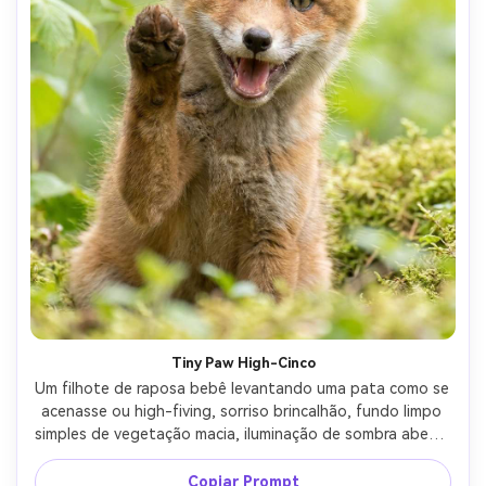
Tiny Paw High-Cinco
Um filhote de raposa bebê levantando uma pata como se 
acenasse ou high-fiving, sorriso brincalhão, fundo limpo 
simples de vegetação macia, iluminação de sombra aberta 
brilhante, disparado em Sony A7IV com 85mm f/1.4, close-
up, olhos afiados, bokeh suave, textura de pele ultra-
Copiar Prompt