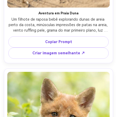
Aventura em Praia Duna
Um filhote de raposa bebê explorando dunas de areia 
perto da costa, minúsculas impressões de patas na areia, 
vento ruffling pele, grama do mar primeiro plano, luz 
costeira brilhante mas suave, tirado em Canon R5 com 
50mm, ângulo baixo, foco nítido nos olhos, classificação 
Copiar Prompt
de cores naturais, fotografia de estilo de vida selvagem 
fotorealista-AR 4:5
Criar imagem semelhante ↗