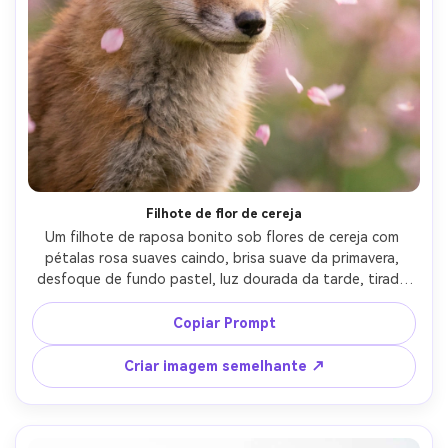
Filhote de flor de cereja
Um filhote de raposa bonito sob flores de cereja com 
pétalas rosa suaves caindo, brisa suave da primavera, 
desfoque de fundo pastel, luz dourada da tarde, tirado 
em Fujifilm X-T5 com 56mm f/1.2, retrato de close-up, 
bokeh sonhador, pele fotorealista, cor romântica suave 
Copiar Prompt
Grau-AR 4:5
Criar imagem semelhante ↗