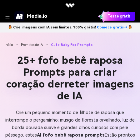
Media.io
Teste grátis
Crie imagens com IA sem limites. 100% grátis!
Comece grátis→
Início
>
Promptos de IA
>
Cute Baby Fox Prompts
25+ fofo bebê raposa
Prompts para criar
coração derreter imagens
de IA
Crie um pequeno momento de filhote de raposa que
interrompe o pergaminho: musgo de floresta orvalhado, luz de
borda dourada suave e grandes olhos curiosos com pele
pêssego. estes
AI fofo bebê raposa prompts
Estão prontos