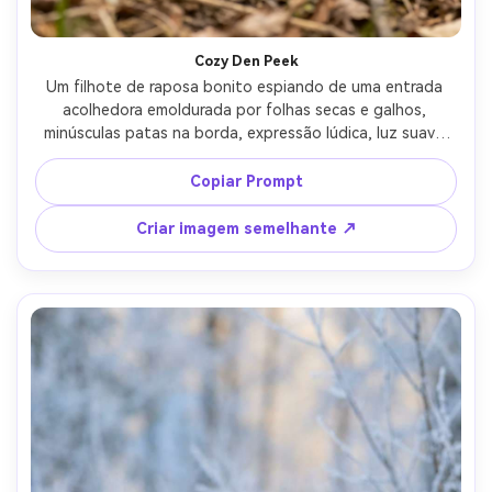
Cozy Den Peek
Um filhote de raposa bonito espiando de uma entrada 
acolhedora emoldurada por folhas secas e galhos, 
minúsculas patas na borda, expressão lúdica, luz suave 
nublada para textura uniforme de pele, profundidade de 
campo rasa, Nikon D850 105mm, moldura apertada, tons 
Copiar Prompt
terrosos naturais, bigodes fotorealistas e textura do 
nariz, retrato editorial da vida selvagem- -ar 4:5
Criar imagem semelhante ↗