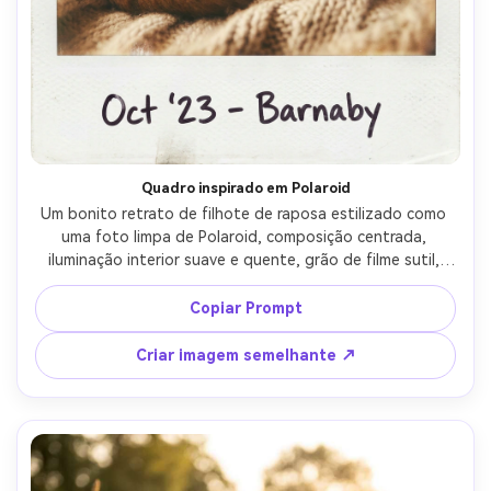
Quadro inspirado em Polaroid
Um bonito retrato de filhote de raposa estilizado como 
uma foto limpa de Polaroid, composição centrada, 
iluminação interior suave e quente, grão de filme sutil, 
destaques ligeiramente desbotados, tirado em Nikon Z6 II 
com 50mm f/1.8, profundidade de campo rasa, pele 
Copiar Prompt
fotorealista, classificação de cores nostálgicas e vinheta-
AR 4:5
Criar imagem semelhante ↗