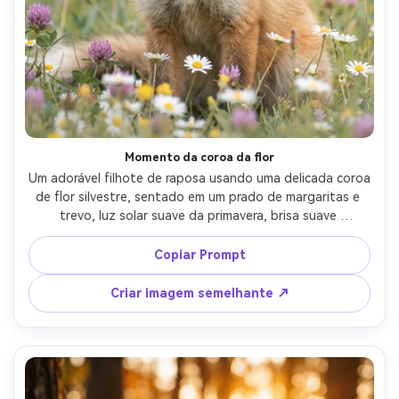
Momento da coroa da flor
Um adorável filhote de raposa usando uma delicada coroa 
de flor silvestre, sentado em um prado de margaritas e 
trevo, luz solar suave da primavera, brisa suave 
levantando pele, paleta de cores pastel, tirado em Sony 
A7R IV com 50mm f/1.2, retrato de meio corpo, bokeh 
Copiar Prompt
sonhador, textura de pele natural semelhante à pele, 
olhar editorial fotorealista, caprichoso-AR 4:5
Criar imagem semelhante ↗