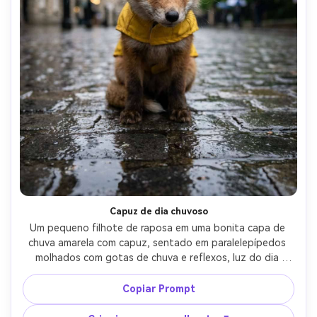
Capuz de dia chuvoso
Um pequeno filhote de raposa em uma bonita capa de 
chuva amarela com capuz, sentado em paralelepípedos 
molhados com gotas de chuva e reflexos, luz do dia 
chuvosa suave, bokeh sutil de poça, filmado em Sony 
A7IV com 35mm f/1.4, ângulo baixo, foco nítido nos olhos, 
Copiar Prompt
realista bordas de pele molhada, clima cinematográfico 
de conto de fadas urbano-AR 4:5