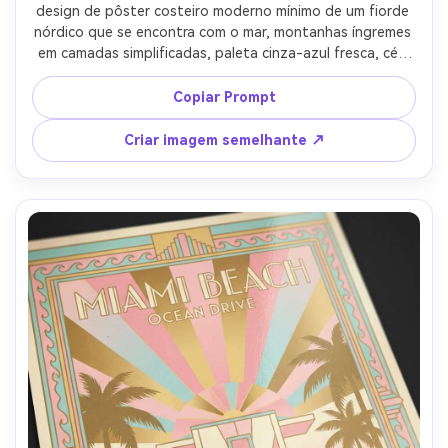
design de pôster costeiro moderno mínimo de um fiorde 
nórdico que se encontra com o mar, montanhas íngremes 
em camadas simplificadas, paleta cinza-azul fresca, céu 
gradiente limpo, sotaque minúsculo de cabine vermelha, 
tipografia refinada "fjord COAST" com linha pequena 
Copiar Prompt
"horizontes tranquilos", textura de papel fosco, layout 
editorial sofisticado, lente de 85mm, profundidade de 
Criar imagem semelhante ↗
campo rasa, iluminação cinematográfica suave-AR 4:5