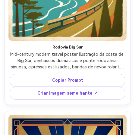
Rodovia Big Sur
Mid-century modern travel poster Ilustração da costa de 
Big Sur, penhascos dramáticos e ponte rodoviária 
sinuosa, cipresses estilizados, bandas de névoa rolante, 
oceano azul com linhas de onda simplificadas, esfera 
quente do pôr do sol, formas mínimas, espaço negativo 
Copiar Prompt
forte, manchete sans-serif ousado "Big Sur" com pequena 
legenda "Costa da Califórnia" e coordenadas, grão de 
Criar imagem semelhante ↗
impressão vintage, bordas ligeiramente desgastadas, 
lente de 85mm, profundidade de campo rasa-AR 4:5