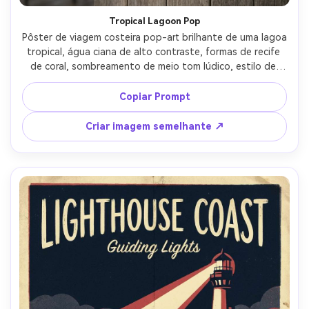
Tropical Lagoon Pop
Pôster de viagem costeira pop-art brilhante de uma lagoa 
tropical, água ciana de alto contraste, formas de recife 
de coral, sombreamento de meio tom lúdico, estilo de 
contorno ousado, tipografia de manchete oversized 
"lagoon DAYS" com slogan punchy "nadar, Snorkel, 
Copiar Prompt
repetir", iconografia limpa (máscara, barbatanas), 
margens de pôster nítidas, textura de impressão 
Criar imagem semelhante ↗
divertida, lente de 85mm, profundidade de campo rasa, 
iluminação cinematográfica suave-AR 4:5