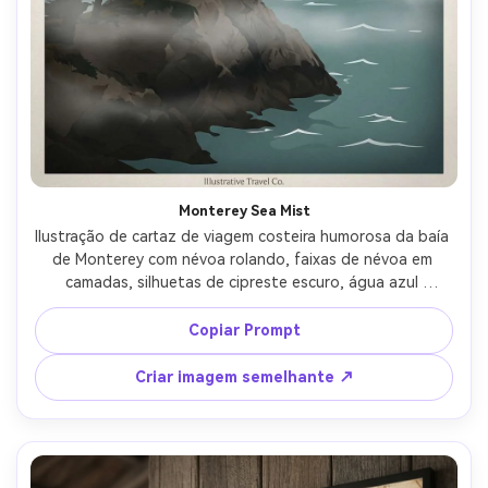
Monterey Sea Mist
Ilustração de cartaz de viagem costeira humorosa da baía 
de Monterey com névoa rolando, faixas de névoa em 
camadas, silhuetas de cipreste escuro, água azul 
silenciada, marcas de onda mínimas, elegante manchete 
serif "Monterey" com linha pequena "Sea Mist Mornings", 
Copiar Prompt
grão de impressão fosca, vinheta macia, layout de cartaz 
de alta qualidade, lente de 85mm, profundidade de 
Criar imagem semelhante ↗
campo rasa, iluminação cinematográfica suave-AR 4:5