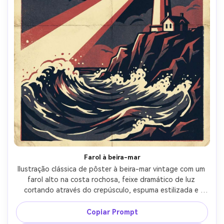
Farol à beira-mar
Ilustração clássica de pôster à beira-mar vintage com um 
farol alto na costa rochosa, feixe dramático de luz 
cortando através do crepúsculo, espuma estilizada e 
ondas, paleta de marinha profunda e creme com sotaque 
vermelho, manchete de viagem tradicional "Costa do 
Copiar Prompt
farol" com pequena legenda "Luzes guiantes", grão de 