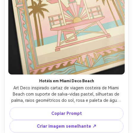
Hotéis em Miami Deco Beach
Art Deco inspirado cartaz de viagem costeira de Miami 
Beach com suporte de salva-vidas pastel, silhuetas de 
palma, raios geométricos do sol, rosa e paleta de água, 
borda decorativa elegante, manchete "Miami Beach" com 
texto pequeno "Ocean Drive", olhar de impressão 
Copiar Prompt
brilhante com grão sutil, geometria vetorial nítida, lente 
de 85mm, profundidade de campo rasa-AR 4:5
Criar imagem semelhante ↗