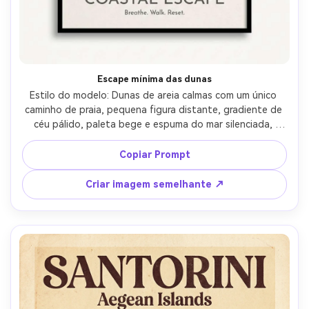
Escape mínima das dunas
Estilo do modelo: Dunas de areia calmas com um único 
caminho de praia, pequena figura distante, gradiente de 
céu pálido, paleta bege e espuma do mar silenciada, 
formas ultra-limpas, muito espaço negativo, tipografia 
moderna "fuga costeira" com pequeno slogan "Respirar. 
Copiar Prompt
Caminhar. Reset.", textura de papel sutil, composição de 
galeria-pôster, lente de 85mm, profundidade de campo 
Criar imagem semelhante ↗
rasa, iluminação cinematográfica suave-AR 4:5