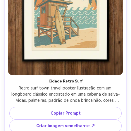
Cidade Retro Surf
Retro surf town travel poster Ilustração com um 
longboard clássico encostado em uma cabana de salva-
vidas, palmeiras, padrão de onda brincalhão, cores 
quentes desbotadas pelo sol, tipografia dos anos 1970 
lendo "surf COAST" com subcabeçalho "Ride the Morning 
Copiar Prompt
Swell", autocolante-como ícone sotaques, grão de 
serigrafia angustiado, layout limpo com margem 
Criar imagem semelhante ↗