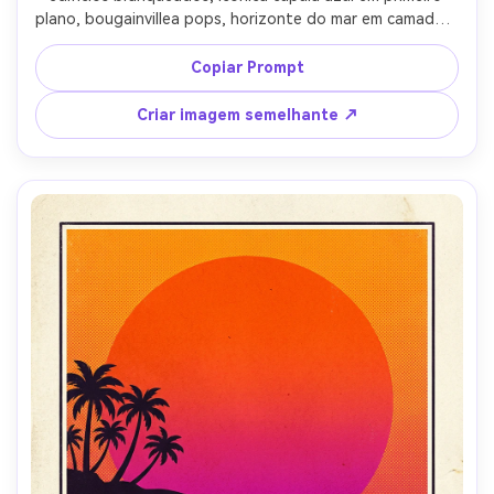
plano, bougainvillea pops, horizonte do mar em camadas, 
blocos de sombra simplificados, brilho quente da tarde, 
manchete serif clássico "Santorini" e pequena legenda 
Copiar Prompt
"Ilhas do Egeu", textura de impressão, registro errado de 
tinta leve para sensação retrô autêntica, lente de 85mm, 
Criar imagem semelhante ↗
profundidade de campo rasa-AR 4:5