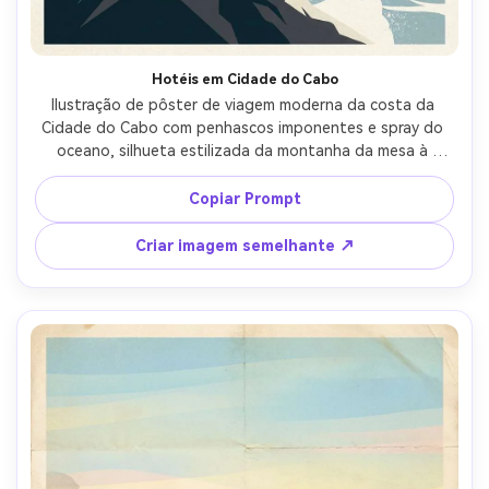
Hotéis em Cidade do Cabo
Ilustração de pôster de viagem moderna da costa da 
Cidade do Cabo com penhascos imponentes e spray do 
oceano, silhueta estilizada da montanha da mesa à 
distância, paleta atlântica fresca, formas de sombra 
geométrica afiadas, tipografia condensada elegante 
Copiar Prompt
"Costa do Cabo" com legenda "África do Sul", grão sutil e 
textura do pôster fosco, composição equilibrada, lente 
Criar imagem semelhante ↗
de 85mm, profundidade de campo rasa, iluminação 
cinematográfica suave-AR 4:5