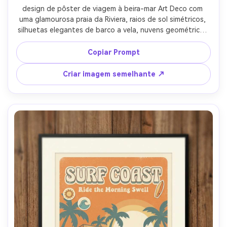
design de pôster de viagem à beira-mar Art Deco com 
uma glamourosa praia da Riviera, raios de sol simétricos, 
silhuetas elegantes de barco a vela, nuvens geométricas 
escalonadas, sotaques de ouro metálico, cobalto 
profundo e paleta de coral, moldura de borda 
Copiar Prompt
ornamentada, tipografia de manchete "Riviera" com texto 
pequeno "Sea Breeze Season", acabamento de pôster de 
Criar imagem semelhante ↗
luxo com textura sutil, bordas nítidas como vetores-AR 
4:5