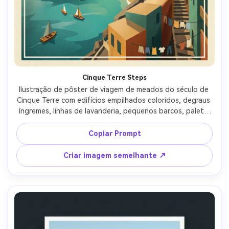
Cinque Terre Steps
Ilustração de pôster de viagem de meados do século de 
Cinque Terre com edifícios empilhados coloridos, degraus 
íngremes, linhas de lavanderia, pequenos barcos, paleta 
mediterrânea quente, blocos de sombra geométrica, 
manchete ousado "Cinque Terre" com legenda "Ligúria, 
Copiar Prompt
Itália", grão de tinta texturizada e desvanecimento sutil, 
layout emoldurado limpo, lente de 85mm, profundidade 
Criar imagem semelhante ↗
de campo rasa, iluminação cinematográfica suave-AR 4:5