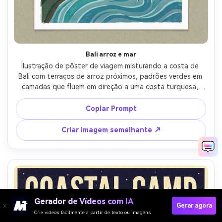
Bali arroz e mar
Ilustração de pôster de viagem misturando a costa de 
Bali com terraços de arroz próximos, padrões verdes em 
camadas que fluem em direção a uma costa turquesa, 
gradiente suave do nascer do sol, silhueta estilizada do 
templo, manchete elegante "Bali" com legenda "Onde a 
Copiar Prompt
terra encontra o mar", textura impressa à mão, harmonia 
de cores abafada mas rica, margens limpas, lente de 
Criar imagem semelhante ↗
85mm, profundidade de campo rasa-AR 4:5
Gerador de Vídeos com IA
Gerar agora
Crie vídeos facilmente a partir de texto ou imagens