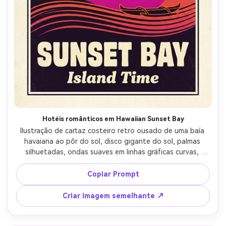
Crie imagens com
IA sem limites.
100% grátis!
Comece Grátis →
Hotéis românticos em Hawaiian Sunset Bay
Ilustração de cartaz costeiro retro ousado de uma baía 
havaiana ao pôr do sol, disco gigante do sol, palmas 
silhuetadas, ondas suaves em linhas gráficas curvas, 
contorno da canoa, gradiente laranja-magenta vívido, 
tipografia grossa de meados do século "sunset bay" com 
Copiar Prompt
texto pequeno "Tempo da ilha", pontos de meio tom, 
grão de papel texturizado, borda limpa, lente de 85mm, 
Criar imagem semelhante ↗
profundidade de campo rasa-AR 4:5