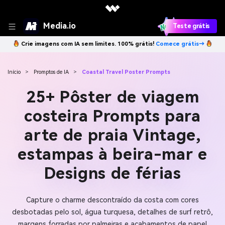
Media.io
Teste grátis
Crie imagens com IA sem limites. 100% grátis!
Comece grátis→
Início
>
Promptos de IA
>
Coastal Travel Poster Prompts
25+ Pôster de viagem
costeira Prompts para
arte de praia Vintage,
estampas à beira-mar e
Designs de férias
Capture o charme descontraído da costa com cores
desbotadas pelo sol, água turquesa, detalhes de surf retrô,
margens forradas por palmeiras e acabamentos de papel