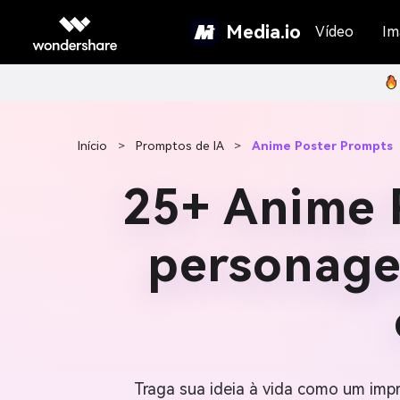
Media.io
Vídeo
Im
Início
>
Promptos de IA
>
Anime Poster Prompts
25+ Anime 
personage
Traga sua ideia à vida como um imp