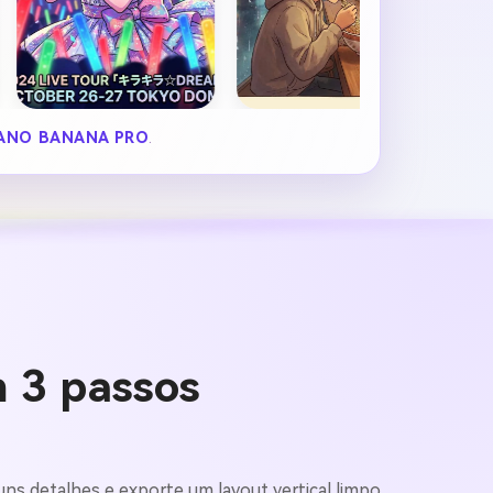
ANO BANANA PRO
.
 3 passos
uns detalhes e exporte um layout vertical limpo