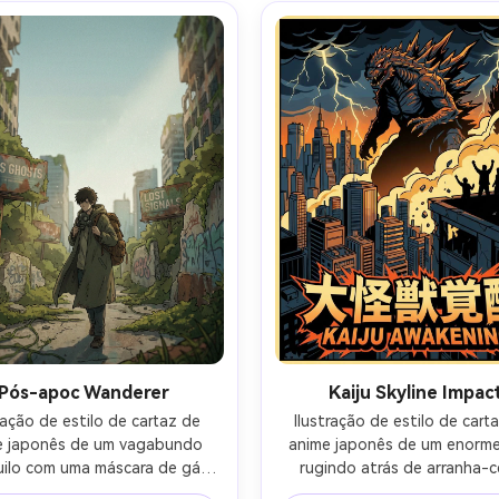
cio, humor sobrenatural 
brilhantes como bokeh (ilustr
hegante, assunto centrado 
composição de cartaz limpo
m espaço de título acima, 
área de slogan romântico e g
entos de borda decorativa, 
bloco de título, lente de 8
 de cartaz profissional, lente 
profundidade de campo rasa
mm, profundidade de campo 
 iluminação cinematográfica 
suave-AR 4:5
Pós-apoc Wanderer
Kaiju Skyline Impac
ração de estilo de cartaz de 
Ilustração de estilo de carta
e japonês de um vagabundo 
anime japonês de um enorme 
uilo com uma máscara de gás 
rugindo atrás de arranha-cé
urada no pescoço, andando 
minúsculos humanos silhuetad