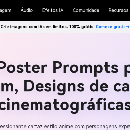
agem
Áudio
Efeitos IA
Comunidade
Recursos
Crie imagens com IA sem limites. 100% grátis!
Comece grátis→
Poster Prompts p
m, Designs de ca
cinematográfica
ressionante cartaz estilo anime com personagens expre