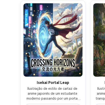
elegante para o título no topo, 
ma
grão sutil, composição calma mas 
aconc
tensa, lente de 85mm, profundidade 
co
de campo rasa, iluminação 
elem
cinematográfica suave-AR 4:5
design
de 85
rasa,
Isekai Portal Leap
Ilustração de estilo de cartaz de 
Ilust
anime japonês de um estudante 
anim
moderno passando por um portal 
tranq
em redemoinho em um mundo de 
pend