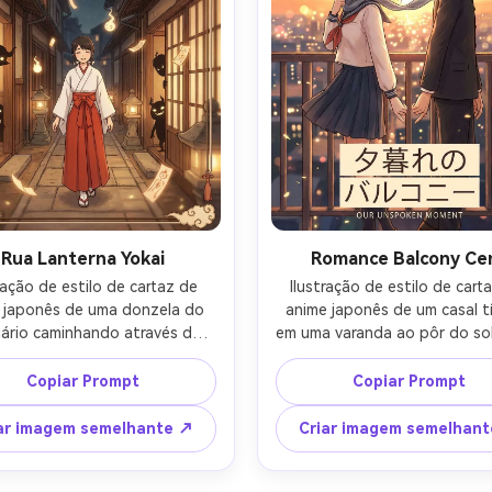
didade de campo rasa-AR 4:5
Rua Lanterna Yokai
Romance Balcony Ce
ração de estilo de cartaz de 
Ilustração de estilo de carta
 japonês de uma donzela do 
anime japonês de um casal tí
ário caminhando através de 
em uma varanda ao pôr do sol
 antiga rua iluminada por 
quase tocando, luzes da ci
rnas à noite, silhuetas yokai 
começando a brilhar abaixo, 
Copiar Prompt
Copiar Prompt
áveis espiando das portas, 
suave levantando o cabelo, p
o âmbar quente, encantos de 
quente e paleta de ouro,
ar imagem semelhante ↗
Criar imagem semelhan
à deriva, texturas de madeira 
sombreamento cel suave c
lhadas, sombreamento cel 
destaques delicados, pont