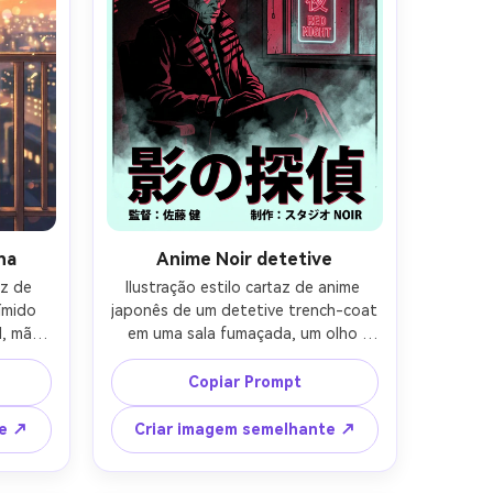
na
Anime Noir detetive
z de 
Ilustração estilo cartaz de anime 
mido 
japonês de um detetive trench-coat 
, mãos 
em uma sala fumaçada, um olho 
dade 
atraente luz, sombras venezianas-
brisa 
cegas em todo o rosto, sinal de 
Copiar Prompt
êssego 
néon brilho fora da janela, paleta 
 
limitada de preto, carmesim e ciano, 
te ↗
Criar imagem semelhante ↗
om 
formas gráficas nítidas, contraste 
os 
cinematográfico, título negrito na 