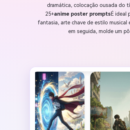
dramática, colocação ousada do tí
25+
anime poster prompts
É ideal 
fantasia, arte chave de estilo musica
em seguida, molde um pôs