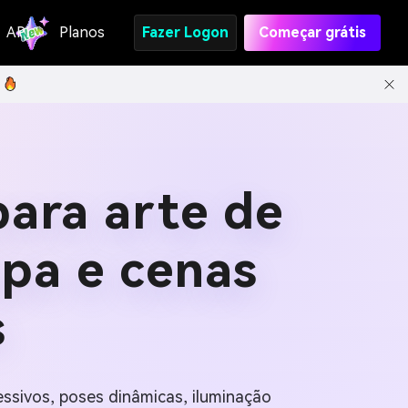
API
Planos
Fazer Logon
Começar grátis
ara arte de
pa e cenas
s
ssivos, poses dinâmicas, iluminação