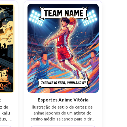
ado), 
metade inferior, créditos mínimos, 
 com 
elegante chave de mistério visual, 
rande 
lente de 85mm, profundidade de 
5mm, 
campo rasa-AR 4:5
-AR 4:5
t
Esportes Anime Vitória
z de 
Ilustração de estilo de cartaz de 
kaiju 
anime japonês de um atleta do 
us, 
ensino médio saltando para o tiro 
os em 
vencedor, suor e arcos de 