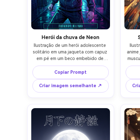
Herói da chuva de Neon
Ilustração de um herói adolescente 
Ilust
solitário em uma jaqueta com capuz 
anime 
em pé em um beco embebido de 
muscu
neon sob chuva forte, poças 
aur
reflexivas, sinais de kanji brilhantes, 
rasga
Copiar Prompt
olhos determinados intensos, 
vento,
retroiluminação cinematográfica, luz 
direçã
Criar imagem semelhante ↗
Cri
de borda forte, linha limpa e 
exag
sombreamento cel, grão sutil de 
dram
meio tom, composição diagonal 
vibran
dinâmica, área de título vazia em 
layout
negrito no topo, pequena tira de 
de tít
crédito na parte inferior, paleta azul 
fundo 
e magenta de alto contraste, 
co
qualidade de obra-prima, lente de 
pro