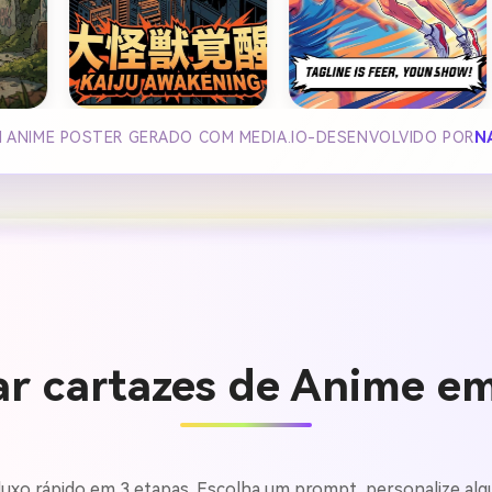
I ANIME POSTER GERADO COM MEDIA.IO-DESENVOLVIDO POR
N
ar cartazes de Anime em
fluxo rápido em 3 etapas. Escolha um prompt, personalize alg