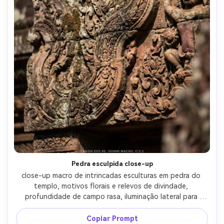
Pedra esculpida close-up
close-up macro de intrincadas esculturas em pedra do 
templo, motivos florais e relevos de divindade, 
profundidade de campo rasa, iluminação lateral para 
enfatizar a textura, grão fotorealista e patina, tirado em 
Canon EOS R5, 100mm macro, f/3.2, micro-detalhe ultra-
Copiar Prompt