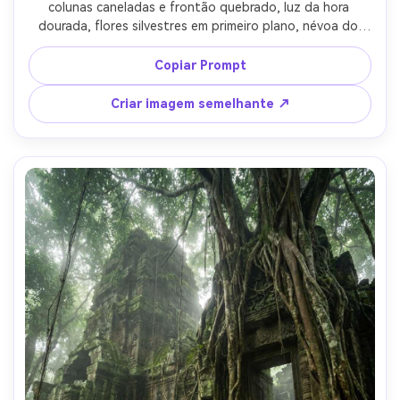
colunas caneladas e frontão quebrado, luz da hora 
dourada, flores silvestres em primeiro plano, névoa do 
mar distante, veias de mármore fotorealistas e marcas de 
cinzel, disparado em Sony A7IV, 50mm, f/4, composição da 
Copiar Prompt
regra dos terços, sombras naturais limpas, realismo de 
grau de museu-AR 4:5
Criar imagem semelhante ↗