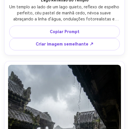
Lago Reflexão do Templo
Um templo ao lado de um lago quieto, reflexo de espelho 
perfeito, céu pastel de manhã cedo, névoa suave 
abraçando a linha d'água, ondulações fotorealistas e 
detalhes de pedra, tirado em Fujifilm X-T5, 33mm, f/5.6, 
simetria centrada, composição minimalista limpa, humor 
Copiar Prompt
sereno, iluminação cinematográfica suave-AR 4:5
Criar imagem semelhante ↗