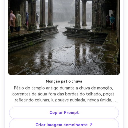
Monção pátio chuva
Pátio do templo antigo durante a chuva de monção, 
correntes de água fora das bordas do telhado, poças 
refletindo colunas, luz suave nublada, névoa úmida, 
gotas de chuva fotorealistas e textura de pedra 
molhada, filmado em Sony A7R V, 35mm, f/2.8, 
Copiar Prompt
enquadramento documentário, realismo cinematográfico-
AR 4:5
Criar imagem semelhante ↗