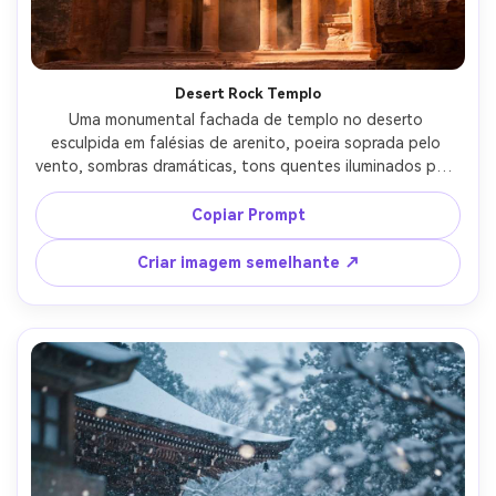
Crie imagens com
IA sem limites.
100% grátis!
Desert Rock Templo
Uma monumental fachada de templo no deserto 
Comece Grátis →
esculpida em falésias de arenito, poeira soprada pelo 
vento, sombras dramáticas, tons quentes iluminados pelo 
sol, padrões de erosão fotorealistas e linhas de cinzel, 
tirado em Nikon D850, 35mm, f/8, forte contraste, 
Copiar Prompt
composição simétrica, fotografia de viagem ultra-
detalhada-AR 4:5
Criar imagem semelhante ↗