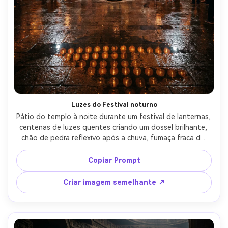
Luzes do Festival noturno
Pátio do templo à noite durante um festival de lanternas, 
centenas de luzes quentes criando um dossel brilhante, 
chão de pedra reflexivo após a chuva, fumaça fraca do 
incenso, desabafamento de luz fotorealista e reflexos, 
tirado em Canon EOS R5, 35mm, f/1.8, olhar portátil, tom 
Copiar Prompt
cinematográfico humorístico-AR 4:5
Criar imagem semelhante ↗