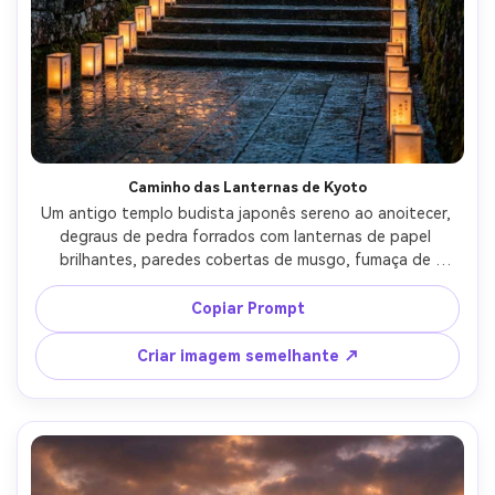
Caminho das Lanternas de Kyoto
Um antigo templo budista japonês sereno ao anoitecer, 
degraus de pedra forrados com lanternas de papel 
brilhantes, paredes cobertas de musgo, fumaça de 
incenso sutil, reflexos suaves molhados pela chuva, 
detalhe arquitetônico ultra-realista, classificação de 
Copiar Prompt
cores cinematográfica, disparado em Sony A7R IV, lente 
de 35 mm, f/2.0, nível dos olhos, linhas líderes, fundo 
Criar imagem semelhante ↗
bokeh suave, alta faixa dinâmica, fotografia profissional 
de viagem-AR 4:5