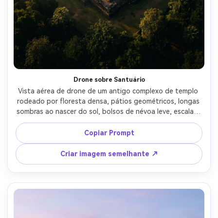
Drone sobre Santuário
Vista aérea de drone de um antigo complexo de templo 
rodeado por floresta densa, pátios geométricos, longas 
sombras ao nascer do sol, bolsos de névoa leve, escala e 
detalhes fotorealistas, tirado com perspectiva de estilo 
de drone, 24mm equivalente, alta resolução, classificação 
Copiar Prompt
de paisagem cinematográfica, clareza nítida-AR 4:5
Criar imagem semelhante ↗