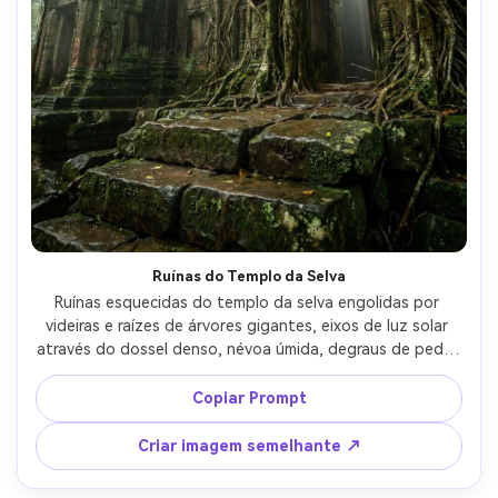
Ruínas do Templo da Selva
Ruínas esquecidas do templo da selva engolidas por 
videiras e raízes de árvores gigantes, eixos de luz solar 
através do dossel denso, névoa úmida, degraus de pedra 
molhada, detalhe fotorealista de musgo e líquen, tirado 
em Canon EOS R3, 28mm, f/3.5, baixa perspectiva, 
Copiar Prompt
classificação de cor verde cinematográfica, alta 
resolução, foco nítido-AR 4:5
Criar imagem semelhante ↗