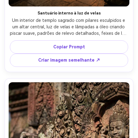
Santuário interno à luz de velas
Um interior de templo sagrado com pilares esculpidos e 
um altar central, luz de velas e lâmpadas a óleo criando 
piscar suave, padrões de relevo detalhados, feixes de luz 
volumétricos, textura fotorealista de madeira e pedra, 
tirado em Sony A7S III, 24mm, f/2.8, clareza de luz baixa, 
Copiar Prompt
iluminação cinematográfica claroscuro-AR 4:5
Criar imagem semelhante ↗