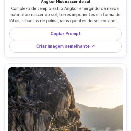
Angkor Mist nascer do sol
Complexo de templo estilo Angkor emergindo da névoa 
matinal ao nascer do sol, torres imponentes em forma de 
lótus, silhuetas de palma, raios quentes do sol cortando a 
névoa, água refletiva em primeiro plano, textura de pedra 
fotorealista e intemperismo, tirado em Canon EOS R5, 
Copiar Prompt
grande angular de 24 mm, f/5.6, ângulo baixo, céu 
dramático, detalhe nítido, foto de viagem 
Criar imagem semelhante ↗
cinematográfica-AR 4:5