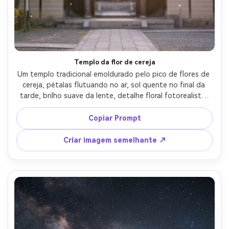
Templo da flor de cereja
Um templo tradicional emoldurado pelo pico de flores de 
cereja, pétalas flutuando no ar, sol quente no final da 
tarde, brilho suave da lente, detalhe floral fotorealista, 
tirado em Canon EOS R5, 85mm, f/1.8, bokeh cremoso, 
classificação romântica de cores da primavera, 
Copiar Prompt
configuração de retrato de viagem editorial sem 
pessoas- -ar 4:5
Criar imagem semelhante ↗