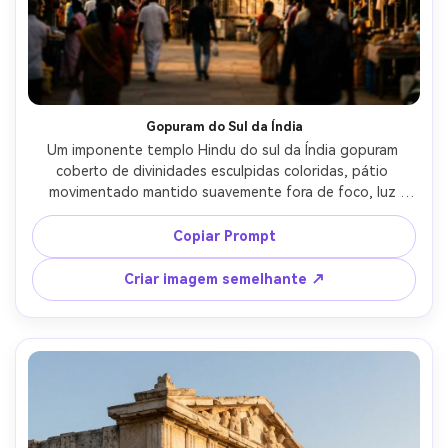
Gopuram do Sul da Índia
Um imponente templo Hindu do sul da Índia gopuram 
coberto de divinidades esculpidas coloridas, pátio 
movimentado mantido suavemente fora de foco, luz 
quente do sol da tarde, tons saturados ricos, textura de 
tinta fotorealista e desgaste de pedra, tirado em Fujifilm 
Copiar Prompt
GFX 100S, 50mm, f/2.8, moldura vertical, fotografia de 
viagem editorial, nítido micro-contraste-AR 4:5
Criar imagem semelhante ↗