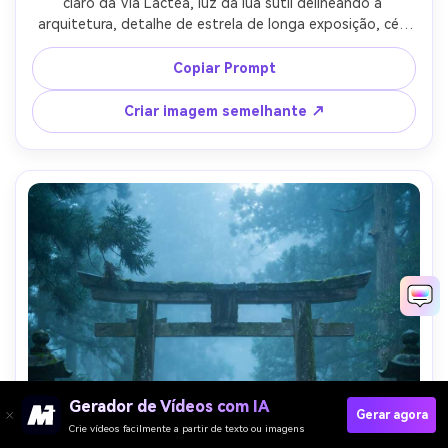
claro da Via Láctea, luz da lua sutil delineando a 
arquitetura, detalhe de estrela de longa exposição, céu 
noturno fotorealista e textura de areia, tirado em Sony 
A7S III, 20mm, f/1.8, olhar de exposição de 15s, humor de 
Copiar Prompt
astrofotografia cinematográfica-AR 4:5
Criar imagem semelhante ↗
Gerador de Vídeos com IA
Gerar agora
Crie vídeos facilmente a partir de texto ou imagens