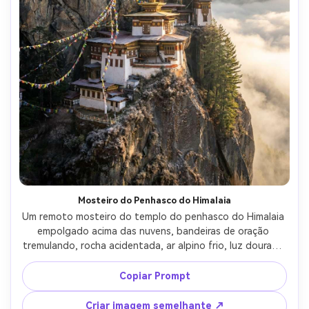
Mosteiro do Penhasco do Himalaia
Um remoto mosteiro do templo do penhasco do Himalaia 
empolgado acima das nuvens, bandeiras de oração 
tremulando, rocha acidentada, ar alpino frio, luz dourada 
da borda do nascer do sol em paredes branqueadas, 
atmosfera ultra-realista, tirado em Nikon Z9, 70-200mm a 
Copiar Prompt
120mm, f/4, compressão telefoto, composição centrada, 
detalhe arquitetônico nítido, fotografia de aventura 
Criar imagem semelhante ↗