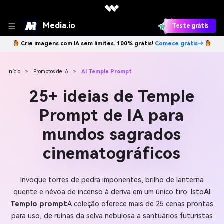
Media.io
Teste grátis
Crie imagens com IA sem limites. 100% grátis!
Comece grátis→
Início
>
Promptos de IA
>
AI Temple Prompt
25+ ideias de Temple
Prompt de IA para
mundos sagrados
cinematográficos
Invoque torres de pedra imponentes, brilho de lanterna
quente e névoa de incenso à deriva em um único tiro. Isto
AI
Templo prompt
A coleção oferece mais de 25 cenas prontas
para uso, de ruínas da selva nebulosa a santuários futuristas