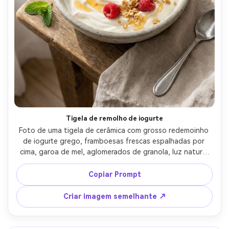
Tigela de remolho de iogurte
Foto de uma tigela de cerâmica com grosso redemoinho 
de iogurte grego, framboesas frescas espalhadas por 
cima, garoa de mel, aglomerados de granola, luz natural 
brilhante da janela, vibração arejada da manhã, tirada em 
Fujifilm GFX 100S, lente de 50 mm, f/5.6, detalhes nítidos, 
Copiar Prompt
sombras suaves, fotorealista, estética do café da manhã 
do Pinterest- -ar 4:5
Criar imagem semelhante ↗