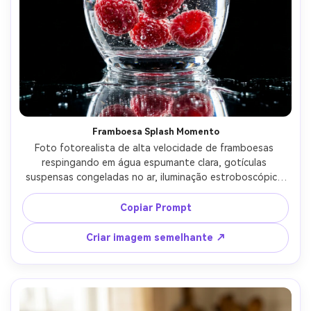
Crie imagens com
IA sem limites.
100% grátis!
Comece Grátis →
Framboesa Splash Momento
Foto fotorealista de alta velocidade de framboesas 
respingando em água espumante clara, gotículas 
suspensas congeladas no ar, iluminação estroboscópica 
de estúdio brilhante, fundo preto para contraste, tirado 
em Nikon D850, lente 70-200mm a 135mm, f/8, ultra 
Copiar Prompt
nítido, composição de ação dramática, reflexos nítidos, 
bebida de qualidade publicitária visual-AR 4:5
Criar imagem semelhante ↗