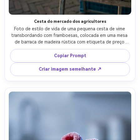
Cesta do mercado dos agricultores
Foto de estilo de vida de uma pequena cesta de vime 
transbordando com framboesas, colocada em uma mesa 
de barraca de madeira rústica com etiqueta de preço 
manuscrita, luz solar quente no final da tarde, fundo 
suavemente embaçado com cores do mercado, tirada em 
Copiar Prompt
Sony A7IV, lente de 35 mm, f/2.0, sensação documental 
sincera, ciência de cores naturais em tons de pele, textura 
Criar imagem semelhante ↗
fotorealista-AR 4:5