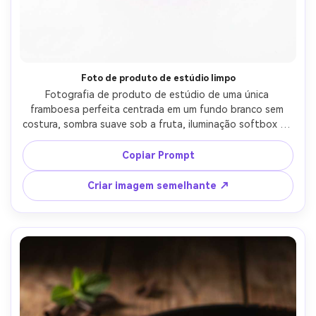
Foto de produto de estúdio limpo
Fotografia de produto de estúdio de uma única 
framboesa perfeita centrada em um fundo branco sem 
costura, sombra suave sob a fruta, iluminação softbox de 
alta chave, textura de superfície ultra-realista e pelos 
finos visíveis, tirado em Canon EOS R5, lente de 85mm, 
Copiar Prompt
f/8, afiado, estilo comercial mínimo, cor precisa, 
composição limpa para maquetes de embalagem-AR 4:5
Criar imagem semelhante ↗