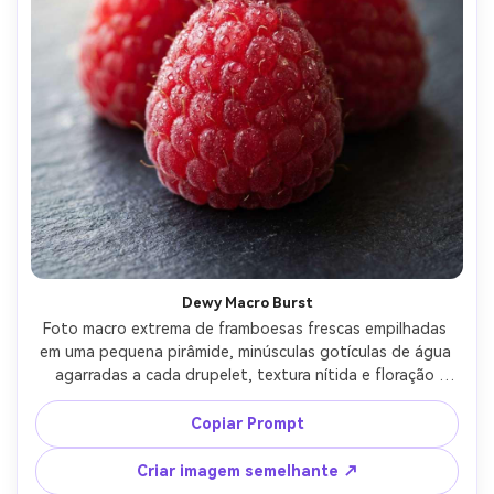
Dewy Macro Burst
Foto macro extrema de framboesas frescas empilhadas 
em uma pequena pirâmide, minúsculas gotículas de água 
agarradas a cada drupelet, textura nítida e floração 
natural, luz diurna suave e difusa da esquerda, fundo de 
ardósia escura com falha sutil, tirada em Sony A7R IV, 
Copiar Prompt
lente macro de 100 mm, f/4, foco afiado na frente, bokeh 
cremoso, alta resolução, fotografia de alimentos 
Criar imagem semelhante ↗
fotorealista, cor vermelha rica classificação-AR 4:5