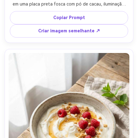
em uma placa preta fosca com pó de cacau, iluminação 
lateral dramática discreta, sombras profundas, destaques 
especulares em chocolate, tirada em Nikon Z7 II, lente 
Copiar Prompt
macro 105mm, f/3.5, profundidade de campo rasa, 
classificação de cores cinematográficas, estilo de 
Criar imagem semelhante ↗
sobremesa editorial-AR 4:5