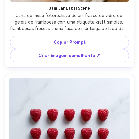
Jam Jar Label Scene
Cena de mesa fotorealista de um frasco de vidro de 
geléia de framboesa com uma etiqueta kraft simples, 
framboesas frescas e uma faca de manteiga ao lado dele, 
pano de linho e tábua de madeira, luz macia da janela da 
manhã, estilo acolhedor da fazenda, tirado em Sony A7R 
Copiar Prompt
V, lente de 50mm, f/2.8, profundidade de campo rasa, 
tons quentes, fotografia editorial de alimentos-AR 4:5
Criar imagem semelhante ↗