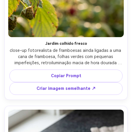
Jardim colhido fresco
close-up fotorealista de framboesas ainda ligadas a uma 
cana de framboesa, folhas verdes com pequenas 
imperfeições, retroiluminação macia de hora dourada 
criando brilho de borda, bokeh ao ar livre natural, tirado 
em Sony A7III, lente macro de 90mm, f/2.8, textura afiada 
Copiar Prompt
de bagas, brilho suave da lente, humor autêntico da 
colheita do jardim-AR 4:5
Criar imagem semelhante ↗