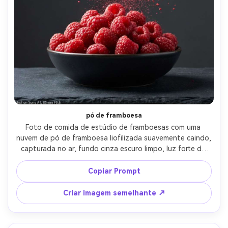
pó de framboesa
Foto de comida de estúdio de framboesas com uma 
nuvem de pó de framboesa liofilizada suavemente caindo, 
capturada no ar, fundo cinza escuro limpo, luz forte da 
chave e luz da borda para partículas, disparada em Sony 
A1, lente de 85mm, f/5.6, alta velocidade do obturador 
Copiar Prompt
olhar, ultra nítido, estilo comercial dramático-AR 4:5
Criar imagem semelhante ↗