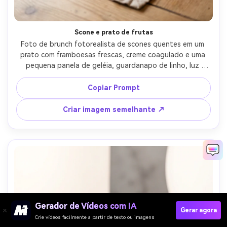
Scone e prato de frutas
Foto de brunch fotorealista de scones quentes em um 
prato com framboesas frescas, creme coagulado e uma 
pequena panela de geléia, guardanapo de linho, luz 
natural macia, configuração de mesa de café 
aconchegante, tirada em Fujifilm GFX 50R, lente de 63 
Copiar Prompt
mm, f/2.8, bokeh cremoso, cor quente e convidativa Grau-
AR 4:5
Criar imagem semelhante ↗
Gerador de Vídeos com IA
Gerar agora
Crie vídeos facilmente a partir de texto ou imagens