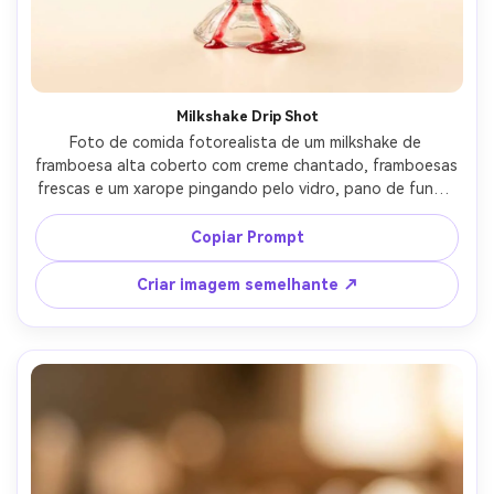
Milkshake Drip Shot
Foto de comida fotorealista de um milkshake de 
framboesa alta coberto com creme chantado, framboesas 
frescas e um xarope pingando pelo vidro, pano de fundo 
pastel suavemente borrado, iluminação softbox brilhante, 
tirado em Nikon Z6 II, lente de 50 mm, f/2.8, destaques 
Copiar Prompt
nítidos, classificação de cores lúdica, composição pronta 
para publicidade-AR 4:5
Criar imagem semelhante ↗