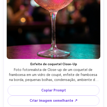
Enfeite de coquetel Close-Up
Foto fotorealista de Close-up de um coquetel de 
framboesa em um vidro de coupé, enfeite de framboesa 
na borda, pequenas bolhas, condensação, ambiente de 
bar de neon com luzes práticas magenta e azul, tirado em 
Sony A7S III, lente de 50mm, f/1.8, bokeh cinematográfico, 
Copiar Prompt
alto detalhe, sensação editorial da vida noturna- -ar 4:5
Criar imagem semelhante ↗