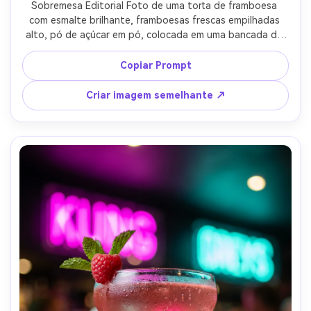
Sobremesa Editorial Foto de uma torta de framboesa 
com esmalte brilhante, framboesas frescas empilhadas 
alto, pó de açúcar em pó, colocada em uma bancada de 
pedra, luz lateral macia com enchimento de salto, tirada 
em Canon EOS R5, lente de 85mm, f/2.2, profundidade de 
Copiar Prompt
campo rasa, textura fotorealista de migalhas, estilo de 
capa de revista- -ar 4:5
Criar imagem semelhante ↗