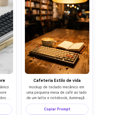
na 
ore
Cafeteria Estilo de vida
nico 
mockup de teclado mecânico em 
ore 
uma pequena mesa de café ao lado 
dos 
de um latte e notebook, iluminação 
s 
quente e aconchegante de 
de 
tungstênio, profundidade de campo 
Copiar Prompt
tbox, 
rasa com bokeh suave, 