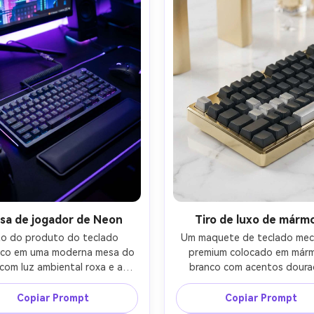
a ultra-realista, maquete de 
fotorealista para listagem 
mércio eletrônico de alta 
Amazon-AR 4:5
qualidade-AR 4:5
sa de jogador de Neon
Tiro de luxo de márm
o do produto do teclado 
Um maquete de teclado mecâ
co em uma moderna mesa do 
premium colocado em márm
com luz ambiental roxa e azul 
branco com acentos doura
 reflexos RGB sutis no caso, 
suaves ao fundo, reflexo
o desfocado do monitor de 
elegantes, estroboscópio 
Copiar Prompt
Copiar Prompt
 vibração cibernética moody, 
estúdio limpo com grande sof