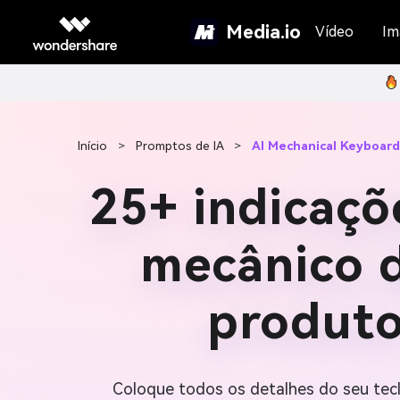
Media.io
Vídeo
Im
Início
>
Promptos de IA
>
AI Mechanical Keyboar
25+ indicaç
mecânico d
produto
Coloque todos os detalhes do seu te