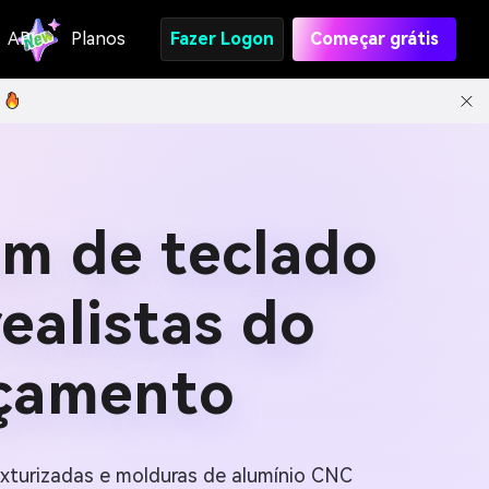
API
Planos
Fazer Logon
Começar grátis
m de teclado
ealistas do
nçamento
turizadas e molduras de alumínio CNC