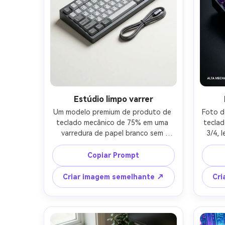
Estúdio limpo varrer
Um modelo premium de produto de 
Foto d
teclado mecânico de 75% em uma 
teclad
varredura de papel branco sem 
3/4, 
costura, caixa de alumínio 
brilha
anodizado, capas de teclado PBT 
super
Copiar Prompt
de tiro duplo, logotipo sutil no 
ilum
canto superior direito, iluminação de 
baix
Criar imagem semelhante ↗
Cri
estúdio suave e difusa com descida 
níti
de sombra suave, tirado em Canon 
teclad
EOS R5 com lente de 85mm, f/8, 
f/1.8
cores nítidas, cores realistas, 
rasa,