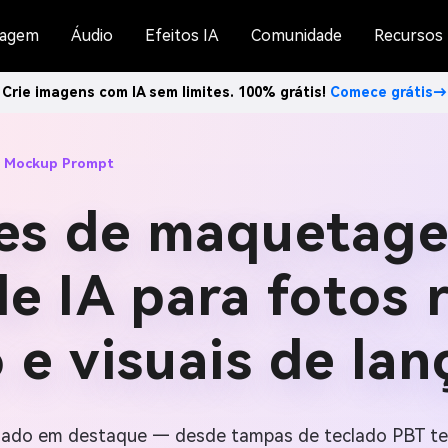
agem
Áudio
Efeitos IA
Comunidade
Recursos
Crie imagens com IA sem limites. 100% grátis!
Comece grátis→
d Mockup Prompt
ões de maquetage
e IA para fotos r
 e visuais de la
clado em destaque — desde tampas de teclado PBT tex