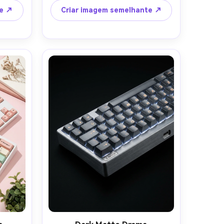
ordas 
enquadramento ligeiramente sincero 
te ↗
Criar imagem semelhante ↗
anon 
como se fosse tirado para 
ução, 
Instagram, tirado em Leica Q2 28mm 
oduto 
f/2.8, reflexos realistas e migalhas, 
4:5
fotografia de produto de estilo de 
vida-AR 4:5