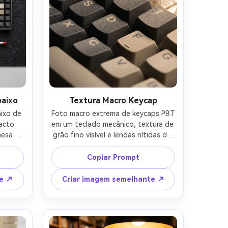
tis!
baixo
Textura Macro Keycap
ixo de 
Foto macro extrema de keycaps PBT 
cto 
em um teclado mecânico, textura de 
esa a 
grão fino visível e lendas nítidas de 
ostos 
tiro duplo, iluminação lateral quente 
o USB-
revelando micro sombras entre as 
Copiar Prompt
la, 
teclas, fotografado em uma lente 
, 
macro de 100mm f/4, foco nítido em 
te ↗
Criar imagem semelhante ↗
 suave 
duas fileiras de teclas com bokeh 
kon Z7 
cremoso atrás, fotografia de 
 cores 
detalhes de produto editorial, ultra-
uto 
realista-AR 4:5