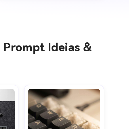
 Prompt Ideias &
gens com
mites.