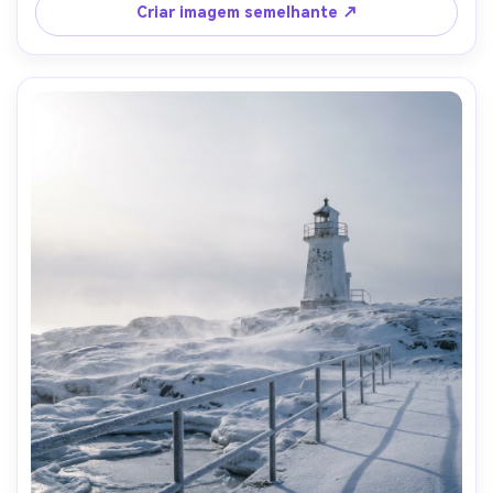
atmosfera ultra-realista e névoa volumétrica-AR 4:5
Criar imagem semelhante ↗