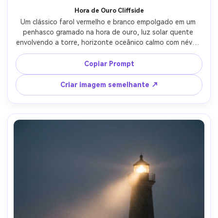
Hora de Ouro Cliffside
Um clássico farol vermelho e branco empolgado em um 
penhasco gramado na hora de ouro, luz solar quente 
envolvendo a torre, horizonte oceânico calmo com névoa 
suave, um caminho estreito que leva à porta, fotografado 
em Canon EOS R5, lente de 50 mm, f/1.8, bokeh suave em 
Copiar Prompt
primeiro plano flores silvestres, sombras naturais, textura 
fotorealista, fotografia de viagem editorial, classificação 
Criar imagem semelhante ↗
filmática quente-AR 4:5