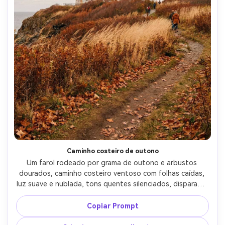
Caminho costeiro de outono
Um farol rodeado por grama de outono e arbustos 
dourados, caminho costeiro ventoso com folhas caídas, 
luz suave e nublada, tons quentes silenciados, disparado 
em Fujifilm X-T5, lente de 33 mm, f/2.8, detalhes nítidos, 
grau de cor de simulação de filme suave, textura 
Copiar Prompt
fotorealista, humor sazonal calmo-AR 4:5