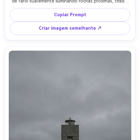
de farol suavemente iluminando rochas próximas, tirado 
em Sony A7S III, lente de 20 mm, f/1.8, olhar de longa 
exposição, astrofotografia limpa, céu ultra-realista, 
Copiar Prompt
classificação cinematográfica legal, texturas nítidas no 
primeiro plano-AR 4:5
Criar imagem semelhante ↗