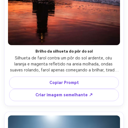
Brilho da silhueta do pôr do sol
Silhueta de farol contra um pôr do sol ardente, céu 
laranja e magenta refletido na areia molhada, ondas 
suaves rolando, farol apenas começando a brilhar, tirado 
em Canon EOS R5, lente de 85mm, f/2, forte contraste, 
bordas de silhueta nítidas, destaques bokeh sonhadores, 
Copiar Prompt
grau de cor cinematográfica, fotografia costeira ultra-
realista-AR 4:5
Criar imagem semelhante ↗