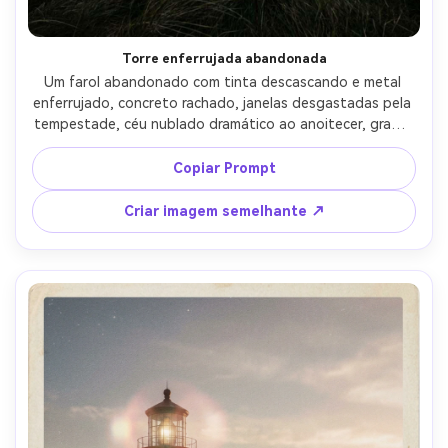
Torre enferrujada abandonada
Um farol abandonado com tinta descascando e metal 
enferrujado, concreto rachado, janelas desgastadas pela 
tempestade, céu nublado dramático ao anoitecer, grama 
marinha em primeiro plano, tirado em Nikon D850, lente 
de 70 mm, f/3.2, realismo gritty, textura de alto detalhe, 
Copiar Prompt
classificação de cores dessaturadas cinematográficas, 
sensação documental-AR 4:5
Criar imagem semelhante ↗