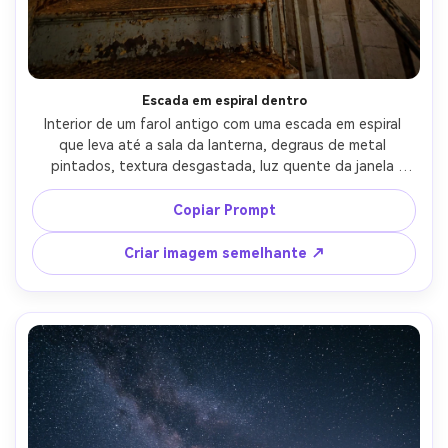
Crie imagens com
IA sem limites.
100% grátis!
Escada em espiral dentro
Comece Grátis →
Interior de um farol antigo com uma escada em espiral 
que leva até a sala da lanterna, degraus de metal 
pintados, textura desgastada, luz quente da janela 
lançando sombras curvas, tirado em Canon EOS R6, lente 
de 24 mm, f/2.8, composição de linhas líderes, alta faixa 
Copiar Prompt
dinâmica, detalhes fotorealistas, humor de arquitetura 
histórica aconchegante-AR 4:5
Criar imagem semelhante ↗