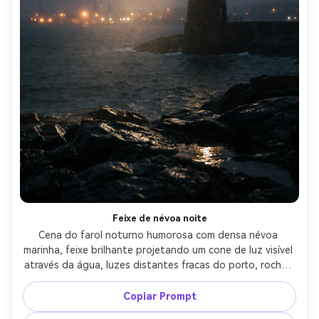
Feixe de névoa noite
Cena do farol noturno humorosa com densa névoa 
marinha, feixe brilhante projetando um cone de luz visível 
através da água, luzes distantes fracas do porto, rochas 
molhadas refletindo destaques, tirado em Nikon Z8, lente 
de 85 mm, f/1.8, ISO alto com ruído limpo, profundidade 
Copiar Prompt
de campo rasa, iluminação cinematográfica discreta, 