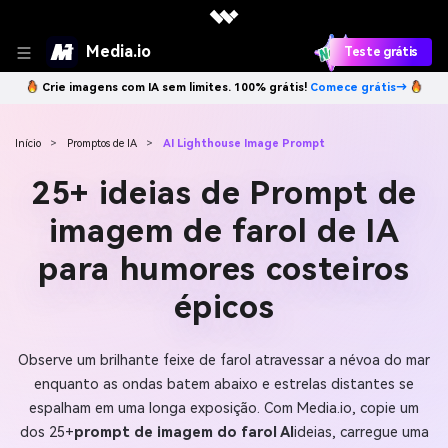
Media.io
Teste grátis
Crie imagens com IA sem limites. 100% grátis!
Comece grátis→
Início
>
Promptos de IA
>
AI Lighthouse Image Prompt
25+ ideias de Prompt de
imagem de farol de IA
para humores costeiros
épicos
Observe um brilhante feixe de farol atravessar a névoa do mar
enquanto as ondas batem abaixo e estrelas distantes se
espalham em uma longa exposição. Com Media.io, copie um
dos 25+
prompt de imagem do farol AI
ideias, carregue uma