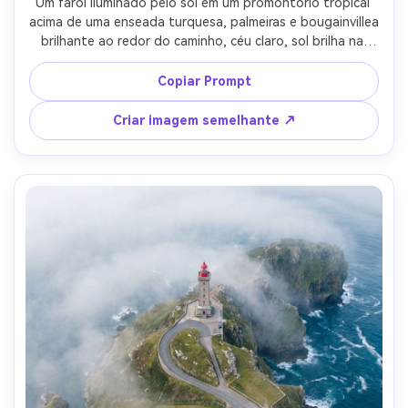
Um farol iluminado pelo sol em um promontório tropical 
acima de uma enseada turquesa, palmeiras e bougainvillea 
brilhante ao redor do caminho, céu claro, sol brilha na 
água, disparado em Sony A1, lente de 24 mm, f/5.6, cor 
vívida mas natural, olhar polarizador, alto detalhe, 
Copiar Prompt
qualidade de folheto de viagem, texturas e sombras 
fotorealistas-AR 4:5
Criar imagem semelhante ↗