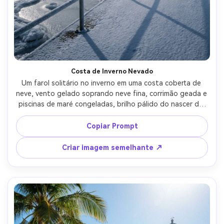
Costa de Inverno Nevado
Um farol solitário no inverno em uma costa coberta de 
neve, vento gelado soprando neve fina, corrimão geada e 
piscinas de maré congeladas, brilho pálido do nascer do 
sol com sombras azuis frias, tirado em Fujifilm GFX100S, 
lente de 45 mm, f/4, detalhes nítidos, classificação de 
Copiar Prompt
cores naturais, paisagem fotorealista sem pele, alta 
resolução, humor sereno e minimalista-AR 4:5
Criar imagem semelhante ↗