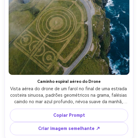
Caminho espiral aéreo do Drone
Vista aérea do drone de um farol no final de uma estrada 
costeira sinuosa, padrões geométricos na grama, falésias 
caindo no mar azul profundo, névoa suave da manhã, 
tirada como se fosse de um drone DJI, equivalente a 
28mm, composição nítida de cima para baixo, detalhes 
Copiar Prompt
ultra-realistas, exposição equilibrada, estilo 
documentário costeiro cinematográfico-AR 4:5
Criar imagem semelhante ↗