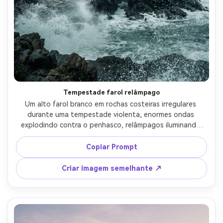
Tempestade farol relâmpago
Um alto farol branco em rochas costeiras irregulares 
durante uma tempestade violenta, enormes ondas 
explodindo contra o penhasco, relâmpagos iluminando 
nuvens baixas, poderoso farol rotativo cortando a chuva, 
cinematográfico azul e grau de cor de aço, disparado em 
Copiar Prompt
Sony A7IV, lente de 35 mm, f/2.8, obturador rápido para 
congelar spray, foco nítido, gotículas de água e névoa 
Criar imagem semelhante ↗
ultra-realistas, contraste dramático, fotografia costeira 
profissional-AR 4:5