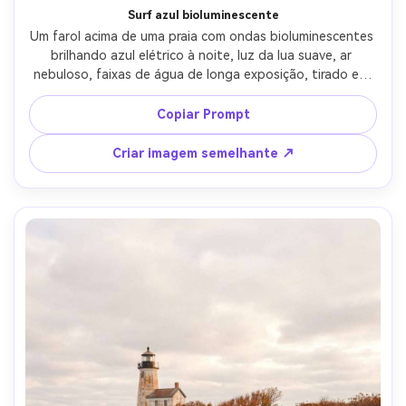
Surf azul bioluminescente
Um farol acima de uma praia com ondas bioluminescentes 
brilhando azul elétrico à noite, luz da lua suave, ar 
nebuloso, faixas de água de longa exposição, tirado em 
Sony A7IV, lente de 35mm, f/2, fotografia noturna 
cinematográfica, brilho fotorealista, sombras naturais, 
Copiar Prompt
pedras de alto detalhe e espuma-AR 4:5
Criar imagem semelhante ↗