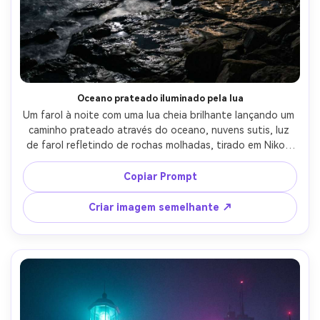
Oceano prateado iluminado pela lua
Um farol à noite com uma lua cheia brilhante lançando um 
caminho prateado através do oceano, nuvens sutis, luz 
de farol refletindo de rochas molhadas, tirado em Nikon 
Z9, lente de 50 mm, f/1.8, aparência noturna de baixo 
ruído, foco nítido, contraste cinematográfico, destaques 
Copiar Prompt
fotorealistas e sombras-AR 4:5
Criar imagem semelhante ↗