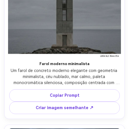
Farol moderno minimalista
Um farol de concreto moderno elegante com geometria 
minimalista, céu nublado, mar calmo, paleta 
monocromática silenciosa, composição centrada com 
espaço negativo, tirado em Leica SL2, lente de 35 mm, 
f/5.6, linhas afiadas, iluminação difusa suave, fotografia 
Copiar Prompt
arquitetônica fotorealista, grau de cor editorial limpo-AR 
4:5
Criar imagem semelhante ↗