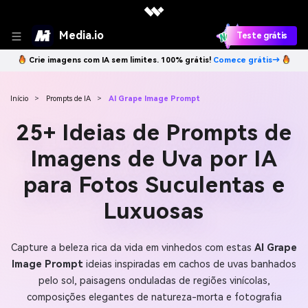
Media.io
Teste grátis
Crie imagens com IA sem limites. 100% grátis!
Comece grátis→
Início
>
Prompts de IA
>
AI Grape Image Prompt
25+ Ideias de Prompts de
Imagens de Uva por IA
para Fotos Suculentas e
Luxuosas
Capture a beleza rica da vida em vinhedos com estas
AI Grape
Image Prompt
ideias inspiradas em cachos de uvas banhados
pelo sol, paisagens onduladas de regiões vinícolas,
composições elegantes de natureza-morta e fotografia