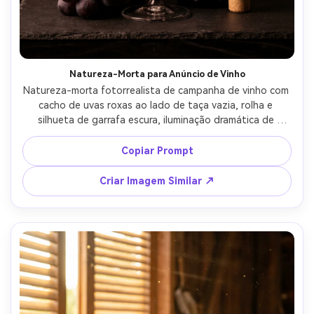
Natureza-Morta para Anúncio de Vinho
Natureza-morta fotorrealista de campanha de vinho com 
cacho de uvas roxas ao lado de taça vazia, rolha e 
silhueta de garrafa escura, iluminação dramática de 
estúdio com reflexos suaves, fundo texturizado preto, 
fotografado com Phase One e macro de 120mm, f/11, 
Copiar Prompt
gradação de cor luxuosa premium --ar 4:5
Criar Imagem Similar ↗