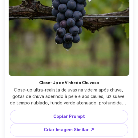
Close-Up de Vinhedo Chuvoso
Close-up ultra-realista de uvas na videira após chuva, 
gotas de chuva aderindo à pele e aos caules, luz suave 
de tempo nublado, fundo verde atenuado, profundidade 
de campo rasa, fotografado com Canon R5 e macro de 
100mm f/3.2, gotas nítidas, sensação autêntica de 
Copiar Prompt
documentário de vinhedo --ar 4:5
Criar Imagem Similar ↗