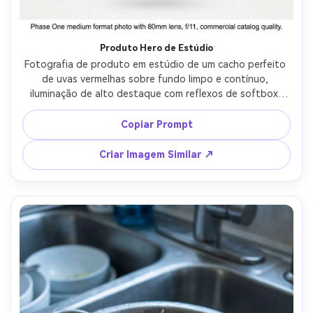
Produto Hero de Estúdio
Fotografia de produto em estúdio de um cacho perfeito 
de uvas vermelhas sobre fundo limpo e contínuo, 
iluminação de alto destaque com reflexos de softbox, 
bordas nítidas, sombra sutil sob as uvas, textura ultra-
realista e cor, fotografado com Phase One médio 
Copiar Prompt
formato e lente de 80mm, f/11, foco preciso, qualidade 
comercial de catálogo --ar 4:5
Criar Imagem Similar ↗