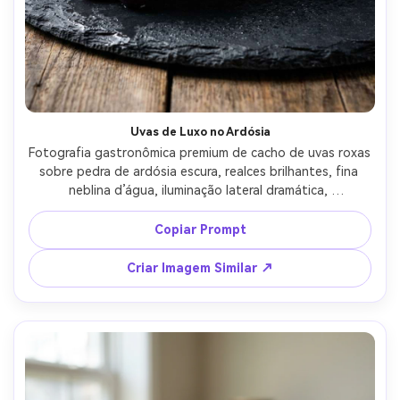
Uvas de Luxo no Ardósia
Fotografia gastronômica premium de cacho de uvas roxas 
sobre pedra de ardósia escura, realces brilhantes, fina 
neblina d’água, iluminação lateral dramática, 
profundidade de campo rasa, fotografado com Nikon Z8 
e lente de 105mm f/2.8, contraste rico, estética de menu 
Copiar Prompt
de restaurante sofisticado --ar 4:5
Criar Imagem Similar ↗