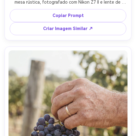
mesa rústica, fotografado com Nikon Z7 II e lente de 
50mm f/1.8, clima aconchegante de colheita, cores 
naturais e textura nítida --ar 4:5
Copiar Prompt
Criar Imagem Similar ↗