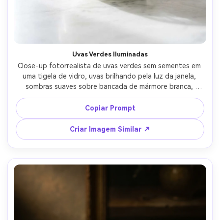
Uvas Verdes Iluminadas
Close-up fotorrealista de uvas verdes sem sementes em 
uma tigela de vidro, uvas brilhando pela luz da janela, 
sombras suaves sobre bancada de mármore branca, 
fundo de cozinha escandinava minimalista desfocado, 
fotografado com Sony A7IV e lente de 50mm em f/1.8, 
Copiar Prompt
estilo editorial limpo, alta resolução, destaques naturais 
e textura realista --ar 4:5
Criar Imagem Similar ↗