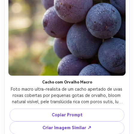
Cacho com Orvalho Macro
Foto macro ultra-realista de um cacho apertado de uvas 
roxas cobertas por pequenas gotas de orvalho, bloom 
natural visível, pele translúcida rica com poros sutis, luz 
suave da manhã por trás, profundidade de campo rasa 
com bokeh cremoso, fotografia feita com Canon R5 e 
Copiar Prompt
lente macro de 100mm, f/2.8, detalhes nítidos nas uvas 
frontais, gradação de cores natural, fotografia 
Criar Imagem Similar ↗
gastronômica de alto padrão --ar 4:5