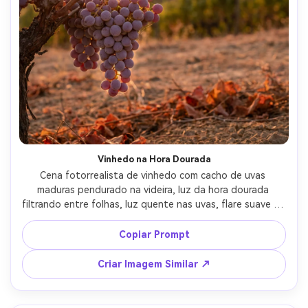
Vinhedo na Hora Dourada
Cena fotorrealista de vinhedo com cacho de uvas 
maduras pendurado na videira, luz da hora dourada 
filtrando entre folhas, luz quente nas uvas, flare suave na 
lente, linhas finais de vinha desfocadas, fotografado com 
Sony A7R V e 70-200mm em 135mm, f/2.8, tons terrosos 
Copiar Prompt
naturais, realismo estilo documentário --ar 4:5
Criar Imagem Similar ↗