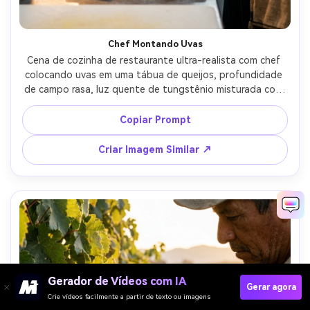
Chef Montando Uvas
Cena de cozinha de restaurante ultra-realista com chef 
colocando uvas em uma tábua de queijos, profundidade 
de campo rasa, luz quente de tungstênio misturada com 
preenchimento suave, movimento levemente congelado, 
fotografado com Canon R6 e lente de 35mm f/1.8, 
Copiar Prompt
narrativa editorial gastronômica, detalhe nítido nas uvas 
e nas mãos --ar 4:5
Criar Imagem Similar ↗
Gerador de Vídeos com IA
Gerar agora
Crie vídeos facilmente a partir de texto ou imagens