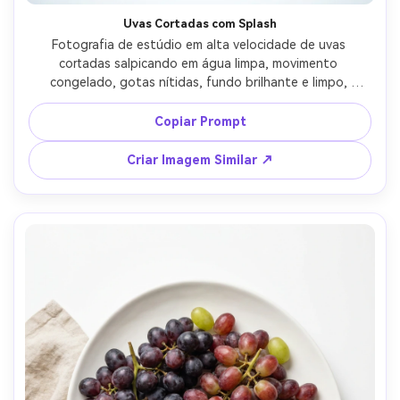
Uvas Cortadas com Splash
Fotografia de estúdio em alta velocidade de uvas 
cortadas salpicando em água limpa, movimento 
congelado, gotas nítidas, fundo brilhante e limpo, 
destaques especulares intensos, fotografado com Sony 
A1 e macro de 90mm, f/8, iluminação de estroboscópio, 
Copiar Prompt
detalhe ultra nítido, visual para publicidade de bebidas --
ar 4:5
Criar Imagem Similar ↗