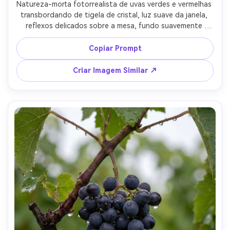
Natureza-morta fotorrealista de uvas verdes e vermelhas 
transbordando de tigela de cristal, luz suave da janela, 
reflexos delicados sobre a mesa, fundo suavemente 
desfocado, fotografado com Sony A7IV e lente de 85mm 
f/1.4, clima elegante, textura de pele de uva natural, 
Copiar Prompt
qualidade de revista de alto nível --ar 4:5
Criar Imagem Similar ↗