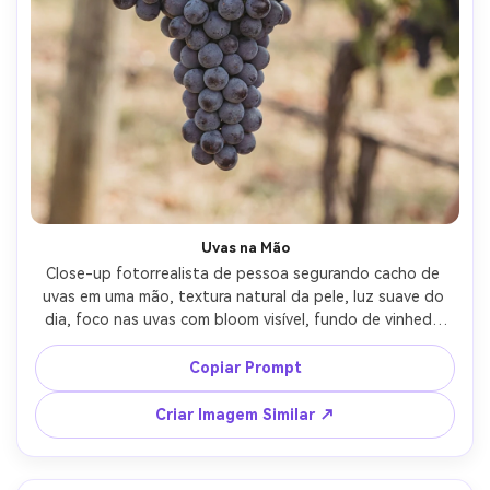
Uvas na Mão
Close-up fotorrealista de pessoa segurando cacho de 
uvas em uma mão, textura natural da pele, luz suave do 
dia, foco nas uvas com bloom visível, fundo de vinhedo 
desfocado, fotografado com Sony A7R V e 85mm f/1.8, 
enquadramento intimista de estilo de vida, tons suaves e 
Copiar Prompt
quentes --ar 4:5
Criar Imagem Similar ↗