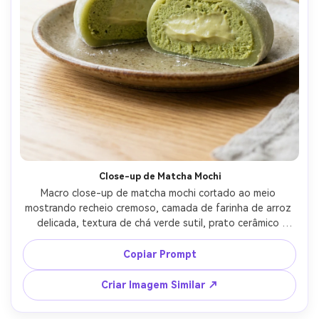
Close-up de Matcha Mochi
Macro close-up de matcha mochi cortado ao meio 
mostrando recheio cremoso, camada de farinha de arroz 
delicada, textura de chá verde sutil, prato cerâmico 
minimalista sobre mesa de madeira clara, luz suave de 
janela, fotografado com Nikon D850, macro 105mm, f/3.2, 
Copiar Prompt
profundidade de campo rasa, textura ultra-realista, 
estética calma de sobremesa japonesa --ar 4:5
Criar Imagem Similar ↗