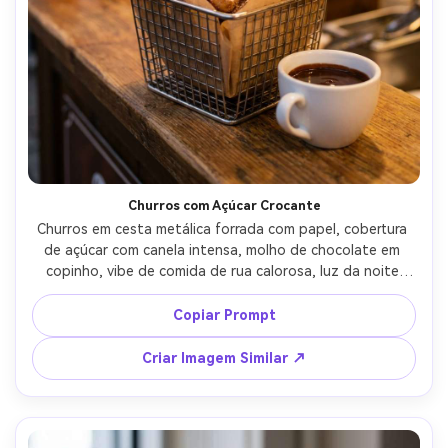
Churros com Açúcar Crocante
Churros em cesta metálica forrada com papel, cobertura 
de açúcar com canela intensa, molho de chocolate em 
copinho, vibe de comida de rua calorosa, luz da noite 
ambiente com luzes de corda bokeh ao fundo, 
fotografado com Fujifilm X-T5, 56mm, f/1.4, profundidade 
Copiar Prompt
de campo rasa, fotorrealista, aconchegante e 
convidativo --ar 4:5
Criar Imagem Similar ↗