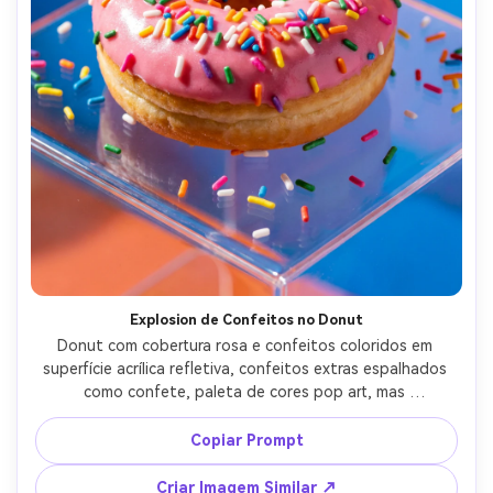
Explosion de Confeitos no Donut
Donut com cobertura rosa e confeitos coloridos em 
superfície acrílica refletiva, confeitos extras espalhados 
como confete, paleta de cores pop art, mas 
fotorrealista, luz lateral intensa para destaques 
acentuados, fotografado com Sony A1, macro 90mm, f/8, 
Copiar Prompt
foto de produto ultra nítida, fundo limpo, textura de 
cobertura brilhante --ar 4:5
Criar Imagem Similar ↗