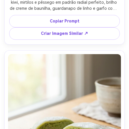
kiwi, mirtilos e pêssego em padrão radial perfeito, brilho 
de creme de baunilha, guardanapo de linho e garfo como 
acessórios, luz natural brilhante com sombras suaves, 
fotografado com Sony A7R V, 35mm, f/5.6, estilo editorial 
Copiar Prompt
de comida limpo, alta resolução fotorrealista --ar 4:5
Criar Imagem Similar ↗