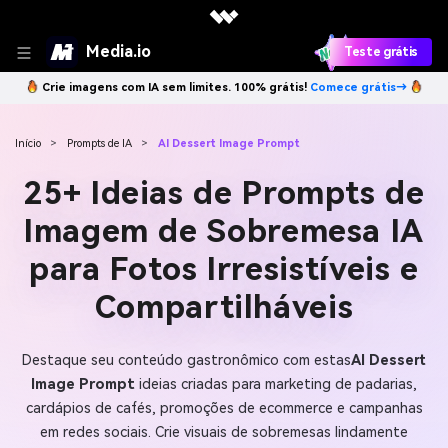
Media.io
Teste grátis
Crie imagens com IA sem limites. 100% grátis!
Comece grátis→
Início
>
Prompts de IA
>
AI Dessert Image Prompt
25+ Ideias de Prompts de
Imagem de Sobremesa IA
para Fotos Irresistíveis e
Compartilháveis
Destaque seu conteúdo gastronômico com estas
AI Dessert
Image Prompt
ideias criadas para marketing de padarias,
cardápios de cafés, promoções de ecommerce e campanhas
em redes sociais. Crie visuais de sobremesas lindamente