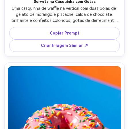
Sorvete na Casquinha com Gotas
Uma casquinha de waffle na vertical com duas bolas de 
gelato de morango e pistache, calda de chocolate 
brilhante e confeitos coloridos, gotas de derretimento 
capturadas no movimento, luz de verão brilhante, fundo 
pastel limpo, fotografado com Canon 5D Mark IV, 50mm, 
Copiar Prompt
f/2, foco nítido na bola frontal, gradação de cor vibrante, 
fotorrealista --ar 4:5
Criar Imagem Similar ↗