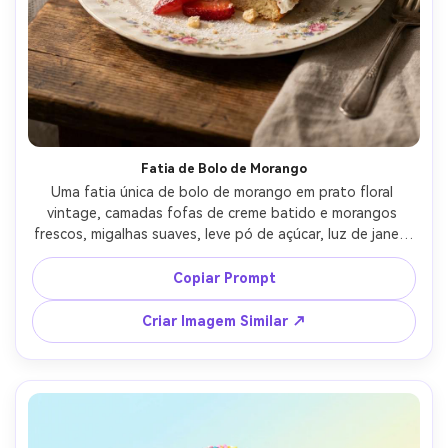
Fatia de Bolo de Morango
Uma fatia única de bolo de morango em prato floral 
vintage, camadas fofas de creme batido e morangos 
frescos, migalhas suaves, leve pó de açúcar, luz de janela 
à esquerda com difusão de cortina, fotografado com 
Fujifilm GFX 100S, 80mm, f/2.8, bokeh suave, foto editorial 
Copiar Prompt
aconchegante, textura de creme realista e sombras 
naturais --ar 4:5
Criar Imagem Similar ↗