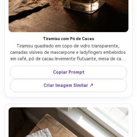
Crie imagens com
IA sem limites.
100% grátis!
Comece Grátis →
Tiramisu com Pó de Cacau
Tiramisu quadrado em copo de vidro transparente, 
camadas visíveis de mascarpone e ladyfingers embebidos 
em café, pó de cacau levemente flutuante, mesa de café 
com xícara de expresso desfocada ao fundo, luz quente 
tungsten, fotografado com Leica SL2, 75mm, f/1.8, 
Copiar Prompt
profundidade de campo pequena, fotorrealista e 
cinematográfico --ar 4:5
Criar Imagem Similar ↗