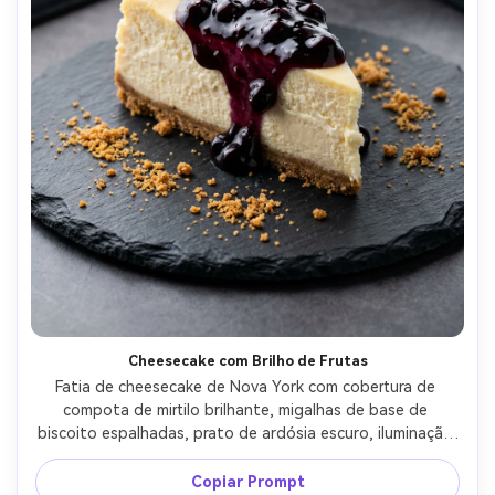
Cheesecake com Brilho de Frutas
Fatia de cheesecake de Nova York com cobertura de 
compota de mirtilo brilhante, migalhas de base de 
biscoito espalhadas, prato de ardósia escuro, iluminação 
de estúdio equilibrada com softbox e refletor, 
fotografado com Nikon Z8, 85mm, f/4, foco nítido na 
Copiar Prompt