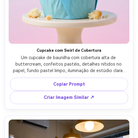
Cupcake com Swirl de Cobertura
Um cupcake de baunilha com cobertura alta de 
buttercream, confeitos pastéis, detalhes nítidos no 
papel, fundo pastel limpo, iluminação de estúdio clara, 
fotografado com Sony A7R IV, macro 90mm, f/7.1, 
composição centralizada, fotorrealismo pronto para 
Copiar Prompt
produto, gradientes suaves e migalhas realistas --ar 4:5
Criar Imagem Similar ↗