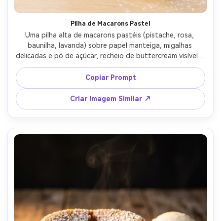
Pilha de Macarons Pastel
Uma pilha alta de macarons pastéis (pistache, rosa, 
baunilha, lavanda) sobre papel manteiga, migalhas 
delicadas e pó de açúcar, recheio de buttercream visível e 
leve, iluminação de estúdio brilhante e suave, sombras 
delicadas, fotografado com Sony A7IV, lente 50mm, f/4, 
Copiar Prompt
ângulo superior-frontal, estética de padaria limpa, 
fotorrealista, detalhes nítidos, gradação de cor suave --
Criar Imagem Similar ↗
ar 4:5