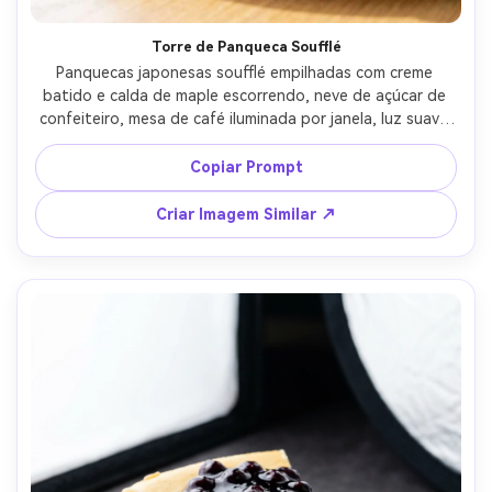
Torre de Panqueca Soufflé
Panquecas japonesas soufflé empilhadas com creme 
batido e calda de maple escorrendo, neve de açúcar de 
confeiteiro, mesa de café iluminada por janela, luz suave 
matinal, fotografado com Canon EOS R5, 50mm, f/2.8, 
close-up médio, textura leve enfatizada, fotorrealista 
Copiar Prompt
com migalhas naturais e destaques --ar 4:5
Criar Imagem Similar ↗