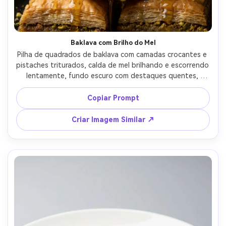
Baklava com Brilho do Mel
Pilha de quadrados de baklava com camadas crocantes e 
pistaches triturados, calda de mel brilhando e escorrendo 
lentamente, fundo escuro com destaques quentes, 
fotografado com Canon EOS R6, 85mm, f/2.2, composição 
cerrada, iluminação cinematográfica de chiaroscuro, 
Copiar Prompt
textura ultra-realista de confeitaria e bordas nítidas --ar 
4:5
Criar Imagem Similar ↗