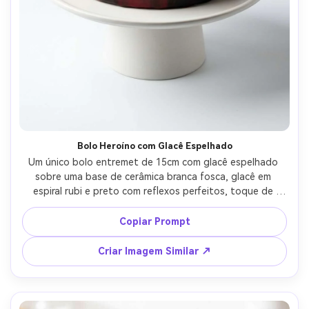
Bolo Heroíno com Glacê Espelhado
Um único bolo entremet de 15cm com glacê espelhado 
sobre uma base de cerâmica branca fosca, glacê em 
espiral rubi e preto com reflexos perfeitos, toque de 
folha de ouro minimalista, fundo de estúdio limpo e 
contínuo, iluminação principal de softbox com luz de 
Copiar Prompt
borda sutil, fotografado com Canon EOS R5, lente 85mm, 
f/5.6, foco ultra nítido, fotografia de confeitaria premium, 
Criar Imagem Similar ↗
textura realista e destaques, sombras perfeitamente 
limpas, gradação de cor rica --ar 4:5