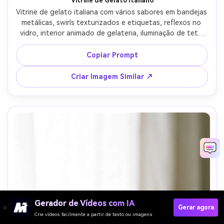
Vitrine de Gelato Italiano
Vitrine de gelato italiana com vários sabores em bandejas 
metálicas, swirls texturizados e etiquetas, reflexos no 
vidro, interior animado de gelateria, iluminação de teto 
brilhante, fotografado com Canon EOS R5, 35mm, f/2.8, 
perspectiva levemente inclinada, fotorrealista, gradação 
Copiar Prompt
de cor viva porém natural --ar 4:5
Criar Imagem Similar ↗
Gerador de Vídeos com IA
Gerar agora
Crie vídeos facilmente a partir de texto ou imagens