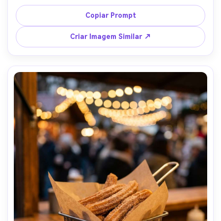
sombra suave sob a sobremesa, fotografado com Sony 
A7IV, 85mm, f/6.3, empratamento premium de restaurante, 
Copiar Prompt
textura cremosa fotorrealista, gradação de cor neutra --
ar 4:5
Criar Imagem Similar ↗