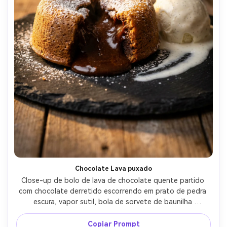
Chocolate Lava puxado
Close-up de bolo de lava de chocolate quente partido 
com chocolate derretido escorrendo em prato de pedra 
escura, vapor sutil, bola de sorvete de baunilha 
derretendo ao lado, iluminação dramática de baixo com 
destaques fortes, fotografado com Nikon Z7 II, macro 
Copiar Prompt