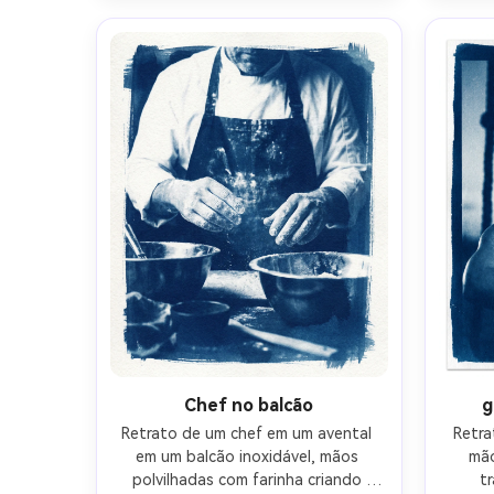
tranquilo romântico, estética de 
suav
impressão de belas artes com 
im
espaço negativo forte, lente de 
casa
85mm, profundidade de campo 
85mm
rasa-AR 4:5
Chef no balcão
g
Retrato de um chef em um avental 
Retra
em um balcão inoxidável, mãos 
mão
polvilhadas com farinha criando 
t