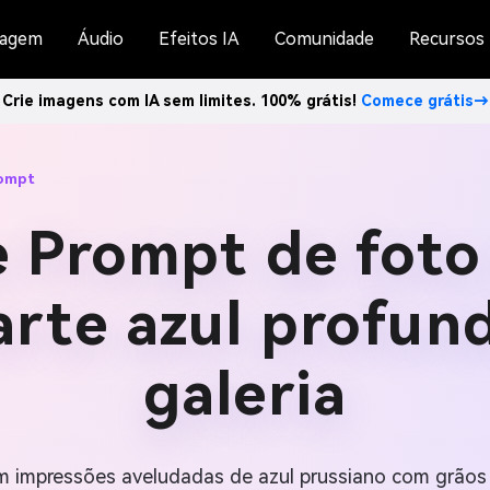
agem
Áudio
Efeitos IA
Comunidade
Recursos
Crie imagens com IA sem limites. 100% grátis!
Comece grátis→
rompt
e Prompt de foto
arte azul profun
galeria
 impressões aveludadas de azul prussiano com grãos 