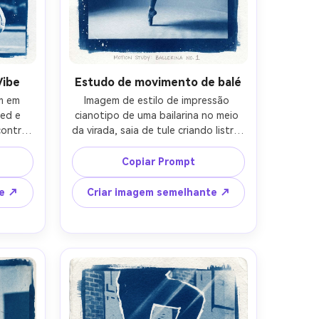
Vibe
Estudo de movimento de balé
m em 
Imagem de estilo de impressão 
ed e 
cianotipo de uma bailarina no meio 
ontra 
da virada, saia de tule criando listras 
ormas 
brancas arejadas contra azul 
a, 
profundo, pano de fundo de 
Copiar Prompt
da, 
estúdio reduzido a gradientes 
a como 
suaves, membros elegantes e pose 
te ↗
Criar imagem semelhante ↗
e 
enfatizada como um estudo de 
 azul 
movimento clássico, alto contraste 
a 
com floração química suave em 
 e 
torno de destaques, grão de papel 
nto 
feito à mão, cantos de exposição 
com 
ligeiramente imperfeitos, 
5mm, 
composição de belas artes de 
-AR 4:5
qualidade museu, lente de 85mm, 