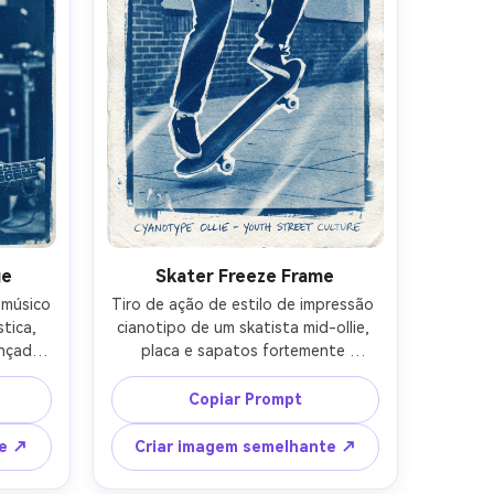
profundidade de campo rasa-AR 4:5
ge
Skater Freeze Frame
músico 
Tiro de ação de estilo de impressão 
ica, 
cianotipo de um skatista mid-ollie, 
nçado, 
placa e sapatos fortemente 
ores 
silhuetados, textura de pavimento 
as de 
urbano simplificada, bordas fortes 
Copiar Prompt
os em 
de destaque, sombras azuis 
ante, 
profundas, composição diagonal 
te ↗
Criar imagem semelhante ↗
rão e 
dinâmica, listras de exposição sutis 
amente 
como impressão de contato 