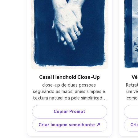
ci
profundidade de campo rasa-AR 4:5
Casal Handhold Close-Up
Vé
close-up de duas pessoas 
Retra
segurando as mãos, anéis simples e 
um vé
textura natural da pele simplificada 
como 
em destaques brilhantes, fundo 
buquê
mínimo para um olhar gráfico limpo, 
botâ
Copiar Prompt
sombras azuis prussianas 
ale
profundas, bordas brancas nítidas, 
prussi
Criar imagem semelhante ↗
Cri
fibras de papel sutis e borda de 
pan
impressão de contato, humor 
borda