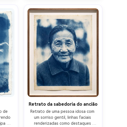
ssão 
analógico, textura de papel feita à 
orosa, 
mão, humor enérgico da cultura de 
e de 
rua da juventude, lente de 85mm, 
profundidade de campo rasa-AR 4:5
Retrato da sabedoria do ancião
 de 
Retrato de uma pessoa idosa com 
rendo 
um sorriso gentil, linhas faciais 
pa 
renderizadas como destaques 