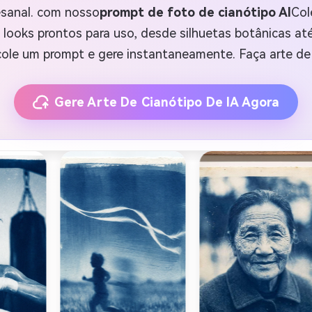
esanal. com nosso
prompt de foto de cianótipo AI
Col
looks prontos para uso, desde silhuetas botânicas até 
cole um prompt e gere instantaneamente. Faça arte de
Gere Arte De Cianótipo De IA Agora