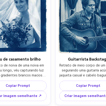
anótipo, humor nostálgico 
sonhador-AR 4:5
u de casamento brilho
Guitarrista Backsta
to de noiva de uma noiva em 
Retrato de meio corpo de um 
u longo, véu capturando luz 
segurando uma guitarra acúst
gradientes brancos macios, 
jaqueta casual e cabelo bagu
 renderizado como silhuetas 
formas de cortina nos bastid
nicas delicadas, expressão 
como sombras abstratas, cord
Copiar Prompt
Copiar Prompt
gre calma, tonalidade azul 
instrumento e frets sugerid
ana profunda, olhar papel de 
detalhes de linha branca brilh
ar imagem semelhante ↗
Criar imagem semelhan
o de algodão texturizado, 
lavagem azul prussiano rica, g
s decked, manchas químicas 
fibras de papel, cantos ligeir