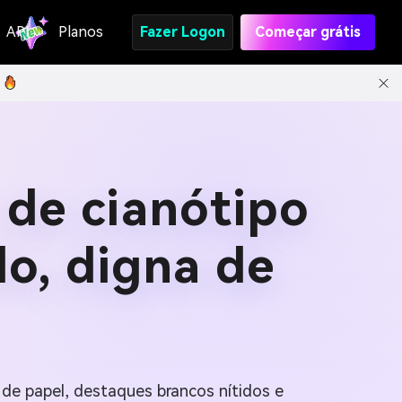
API
Planos
Fazer Logon
Começar grátis
 de cianótipo
do, digna de
de papel, destaques brancos nítidos e