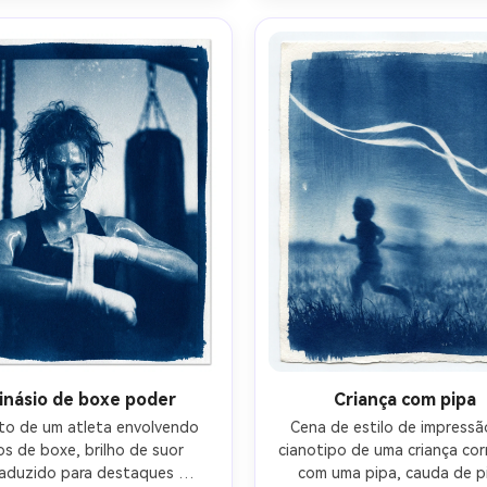
es, elegante composição de 
desbotados como uma impre
pressão de belas artes de 
vintage, energia criativa hum
mento atemporal, lente de 
lente de 85mm, profundidad
, profundidade de campo 
campo rasa-AR 4:5
rasa-AR 4:5
inásio de boxe poder
Criança com pipa
to de um atleta envolvendo 
Cena de estilo de impressão
s de boxe, brilho de suor 
cianotipo de uma criança cor
raduzido para destaques 
com uma pipa, cauda de pi