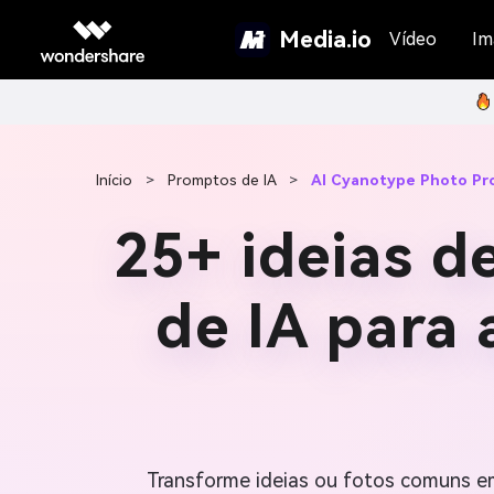
Media.io
Vídeo
Im
Início
>
Promptos de IA
>
AI Cyanotype Photo P
25+ ideias d
de IA para 
Transforme ideias ou fotos comuns em