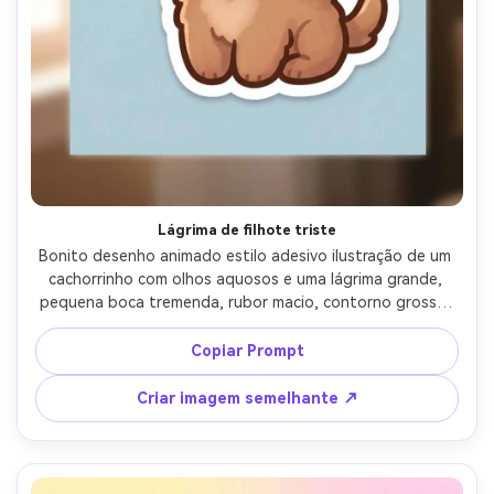
Lágrima de filhote triste
Bonito desenho animado estilo adesivo ilustração de um 
cachorrinho com olhos aquosos e uma lágrima grande, 
pequena boca tremenda, rubor macio, contorno grosso, 
borda branca nítida, fundo azul pálido, sombreamento 
suave, estilo adesivo de conforto emocional, lente de 
Copiar Prompt
85mm, profundidade rasa de campo, iluminação 
cinematográfica suave-AR 4:5
Criar imagem semelhante ↗