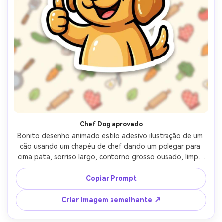
Chef Dog aprovado
Bonito desenho animado estilo adesivo ilustração de um 
cão usando um chapéu de chef dando um polegar para 
cima pata, sorriso largo, contorno grosso ousado, limpo 
branco die-cut borda, fundo cremoso com tema de 
cozinha com ícones minúsculos, destaque brilhante 
Copiar Prompt
sotaques, aprovação reação adesivo vibe, lente de 
85mm, profundidade de campo rasa- -ar 4:5
Criar imagem semelhante ↗