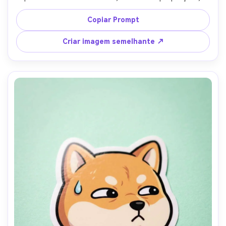
contorno ousado, destaques brilhantes, borda branca 
die-cut, fundo rosa macio, adesivo de reação romântica, 
Copiar Prompt
bordas limpas como vetores, bigodes de alto detalhe, 
lente de 85mm, profundidade de campo rasa- -ar 4:5
Criar imagem semelhante ↗