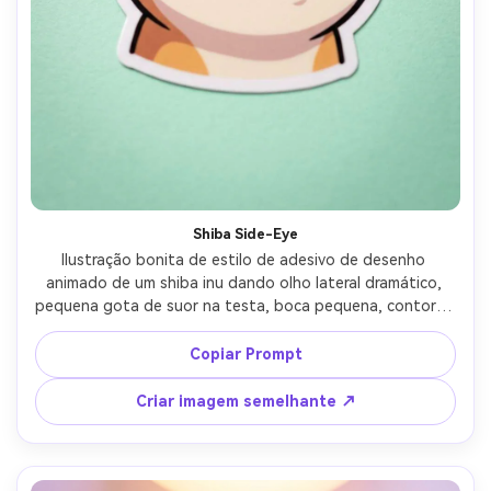
Shiba Side-Eye
Ilustração bonita de estilo de adesivo de desenho 
animado de um shiba inu dando olho lateral dramático, 
pequena gota de suor na testa, boca pequena, contorno 
grosso, borda branca cortada, fundo de menta pastel, 
expressão pronta para meme, sombreamento suave do 
Copiar Prompt
cel, linha de corte do adesivo claramente visível, lente de 
85mm, profundidade de campo rasa, iluminação 
Criar imagem semelhante ↗
cinematográfica suave-AR 4:5