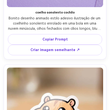
coelho sonolento cochilo
Bonito desenho animado estilo adesivo ilustração de um 
coelhinho sonolento enrolado em uma bola em uma 
nuvem minúscula, olhos fechados com cílios longos, blush 
macio, contorno ousado, borda branca die-cut, fundo de 
lavanda com pequenas estrelas, sombreamento suave 
Copiar Prompt
suave, acolhedor para dormir adesivo estético, lente de 
85mm, profundidade de campo rasa, iluminação 
Criar imagem semelhante ↗
cinematográfica suave-AR 4:5