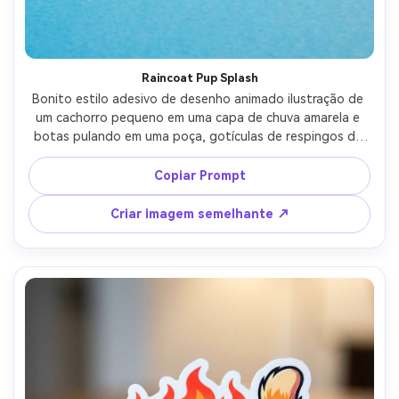
Raincoat Pup Splash
Bonito estilo adesivo de desenho animado ilustração de 
um cachorro pequeno em uma capa de chuva amarela e 
botas pulando em uma poça, gotículas de respingos de 
água, olhos felizes, contorno ousado, borda branca die-
cut, fundo azul céu, sombreamento cel macio, alegre 
Copiar Prompt
adesivo de dia chuvoso, lente de 85mm, profundidade de 
campo rasa, iluminação cinematográfica suave-AR 4:5
Criar imagem semelhante ↗