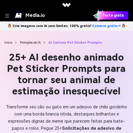
Media.io
Teste grátis
Crie imagens com IA sem limites. 100% grátis!
Comece grátis→
Início
>
Promptos de IA
>
AI Cartoon Pet Sticker Prompts
25+ AI desenho animado
Pet Sticker Prompts para
tornar seu animal de
estimação inesquecível
Transforme seu cão ou gato em um adesivo de chibi gordinho
com uma borda branca nítida, destaques brilhantes e
expressões dignas de meme que parecem feitas para bate-
papos e rolos. Pegue 25+
Solicitações de adesivo de