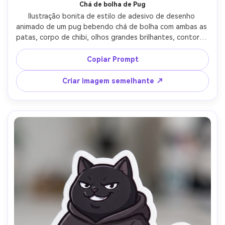
Chá de bolha de Pug
Ilustração bonita de estilo de adesivo de desenho 
animado de um pug bebendo chá de bolha com ambas as 
patas, corpo de chibi, olhos grandes brilhantes, contorno 
grosso, borda branca limpa, fundo de pêssego pastel, 
detalhe bonito de adereço de comida, destaques do 
Copiar Prompt
copo de plástico brilhante, composição pronta para 
adesivos, lente de 85mm, profundidade de campo rasa-
Criar imagem semelhante ↗
AR 4:5