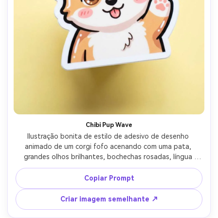
Chibi Pup Wave
Ilustração bonita de estilo de adesivo de desenho 
animado de um corgi fofo acenando com uma pata, 
grandes olhos brilhantes, bochechas rosadas, língua 
minúscula, contorno grosso ousado, borda branca nítida, 
sombra de gota sutil, pano de fundo amarelo pastel, 
Copiar Prompt
sotaques de destaque brilhantes, vibe lúdica, qualidade 
de design de adesivo profissional, lente de 85mm, 
Criar imagem semelhante ↗
profundidade de campo rasa-AR 4:5