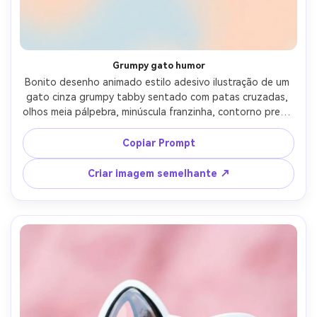
Grumpy gato humor
Bonito desenho animado estilo adesivo ilustração de um 
gato cinza grumpy tabby sentado com patas cruzadas, 
olhos meia pálpebra, minúscula franzinha, contorno preto 
ousado, limpo branco die-cut borda, fundo pastel 
silenciado, sombreamento mínimo com gradientes suaves, 
Copiar Prompt
energia de adesivo de reação cômica, tufos de pele 
altamente detalhados, lente de 85mm, profundidade de 
Criar imagem semelhante ↗
campo rasa, iluminação cinematográfica suave-AR 4:5