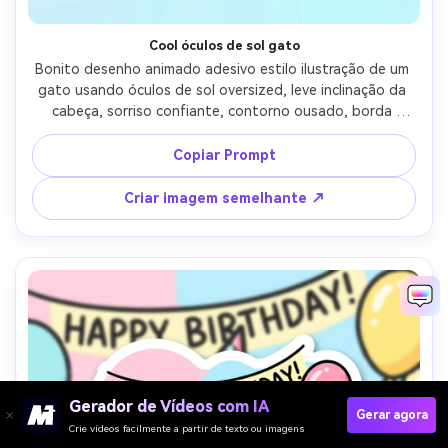
Cool óculos de sol gato
Bonito desenho animado adesivo estilo ilustração de um 
gato usando óculos de sol oversized, leve inclinação da 
cabeça, sorriso confiante, contorno ousado, borda 
branca die-cut, fundo pastel ensolarado, reflexão 
brilhante nas lentes, sombreamento mínimo moderno, 
Copiar Prompt
adesivo de reação elegante- -ar 4:5
Criar imagem semelhante ↗
Gerador de Vídeos com IA
Gerar agora
Crie vídeos facilmente a partir de texto ou imagens