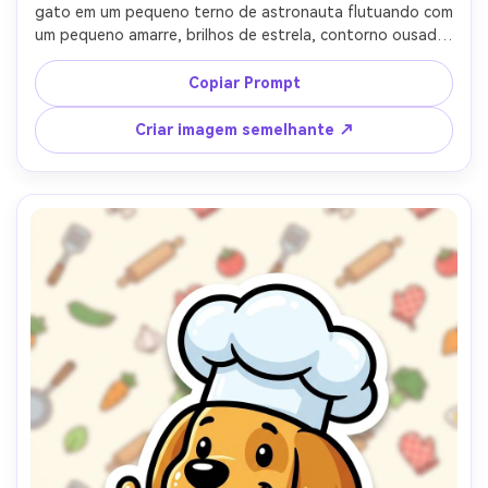
gato em um pequeno terno de astronauta flutuando com 
um pequeno amarre, brilhos de estrela, contorno ousado, 
borda branca die-cut, fundo espacial marinha profunda, 
destaques brilhantes na viseira do capacete, brincalhão 
Copiar Prompt
design de adesivo de ficção científica-AR 4:5
Criar imagem semelhante ↗