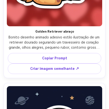
Golden Retriever abraço
Bonito desenho animado adesivo estilo ilustração de um 
retriever dourado segurando um travesseiro de coração 
grande, olhos alegres, pequeno rubor, contorno grosso, 
borda branca nítida, fundo vermelho macio, destaques 
brilhantes, adesivo de afeto saudável para DMs, linha de 
Copiar Prompt
corte limpa, lente de 85mm, profundidade de campo rasa- 
-ar 4:5
Criar imagem semelhante ↗