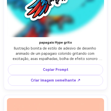
IA sem limites.
100% grátis!
Comece Grátis →
papagaio Hype grito
Ilustração bonita de estilo de adesivo de desenho 
animado de um papagaio colorido gritando com 
excitação, asas espalhadas, bolha de efeito sonoro 
estilizada, contorno ousado, borda branca cortada, 
fundo ciano brilhante, sombreamento em quadrinhos 
Copiar Prompt
perfurador, vibração de adesivo de bate-papo de alta 
energia, lente de 85mm, profundidade de campo rasa, 
Criar imagem semelhante ↗
iluminação cinematográfica suave-AR 4:5