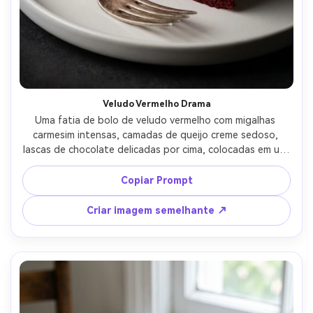
Veludo Vermelho Drama
Uma fatia de bolo de veludo vermelho com migalhas 
carmesim intensas, camadas de queijo creme sedoso, 
lascas de chocolate delicadas por cima, colocadas em um 
prato branco fosco com um garfo prateado, iluminação 
de estúdio discreta com sombra suave, tirada em Sony 
Copiar Prompt
A1, 85mm, f/1.8, foco nítido na estrutura de migalhas, 
foto de sobremesa editorial fotorealista-AR 4:5
Criar imagem semelhante ↗