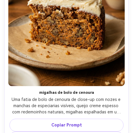
migalhas de bolo de cenoura
Uma fatia de bolo de cenoura de close-up com nozes e 
manchas de especiarias visíveis, queijo creme espesso 
com redemoinhos naturais, migalhas espalhadas em um 
prato forrado com pergaminho, fundo de cozinha quente 
e aconchegante desfocado, tirado em Canon EOS R6, 
Copiar Prompt
macro de 100 mm, f/2.8, textura ultra-real, grau de cor 