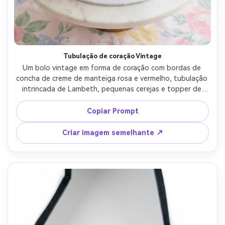
Tubulação de coração Vintage
Um bolo vintage em forma de coração com bordas de 
concha de creme de manteiga rosa e vermelho, tubulação 
intrincada de Lambeth, pequenas cerejas e topper de 
laço de fita de cetim, colocado sobre uma mesa de 
mármore branco com um pano de fundo pastel macio, luz 
Copiar Prompt
brilhante da janela difusa, tirado em Canon EOS R5, lente 
de 50 mm, f/1.8, ângulo de três quartos de close-up, 
Criar imagem semelhante ↗
detalhe de tubulação nítido, fotorealista, foto editorial 
de padaria-AR 4:5