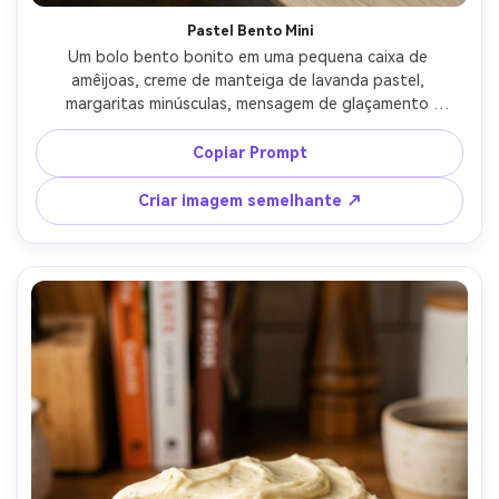
Pastel Bento Mini
Um bolo bento bonito em uma pequena caixa de 
amêijoas, creme de manteiga de lavanda pastel, 
margaritas minúsculas, mensagem de glaçamento 
manuscrita, colher em miniatura e guardanapo ao lado, 
mesa brilhante limpa, luz de janela macia, disparada em 
Copiar Prompt
Sony A7C, lente de 35 mm, f/2.0, plano de cima para 
baixo, estética social fotorealista e moderna-AR 4:5
Criar imagem semelhante ↗