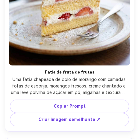
Fatia de fruta de frutas
Uma fatia chapeada de bolo de morango com camadas 
fofas de esponja, morangos frescos, creme chantado e 
uma leve polvilha de açúcar em pó, migalhas e textura de 
creme claramente visível, pequeno garfo de sobremesa ao 
lado do prato, luz brilhante da janela do café, tirado em 
Copiar Prompt
Fujifilm GFX100, lente de 110 mm, f/2.8, detalhe macro, 
bokeh suave, fotografia de comida fotorealista-AR 4:5
Criar imagem semelhante ↗