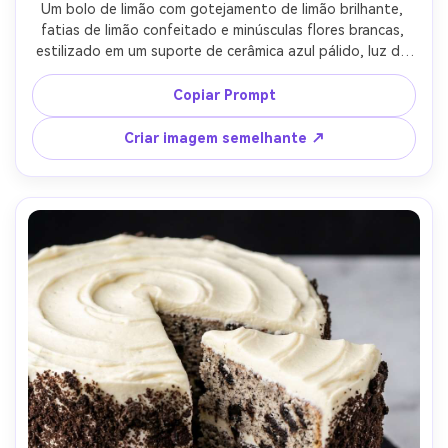
Um bolo de limão com gotejamento de limão brilhante, 
fatias de limão confeitado e minúsculas flores brancas, 
estilizado em um suporte de cerâmica azul pálido, luz do 
dia brilhante e arejada com destaques suaves, tirado em 
Fujifilm X-T5, lente de 56 mm, f/2.0, composição limpa, 
Copiar Prompt
brilho cítrico ultra-realista e textura de cobertura-AR 4:5
Criar imagem semelhante ↗