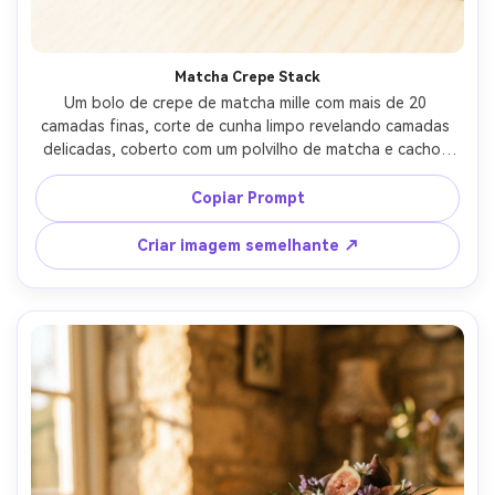
Matcha Crepe Stack
Um bolo de crepe de matcha mille com mais de 20 
camadas finas, corte de cunha limpo revelando camadas 
delicadas, coberto com um polvilho de matcha e cachos 
de chocolate branco, colocado em uma mesa de madeira 
pálida, luz do dia arejada, tirado em Sony A7IV, macro de 
Copiar Prompt
90mm, f/3.2, enquadramento próximo, camadas ultra-
realistas e brilho creme, estilo moderno de sobremesa 
Criar imagem semelhante ↗
japonesa- -ar 4:5