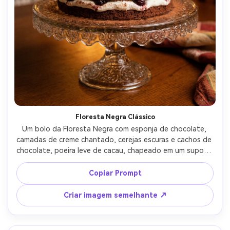
Floresta Negra Clássico
Um bolo da Floresta Negra com esponja de chocolate, 
camadas de creme chantado, cerejas escuras e cachos de 
chocolate, poeira leve de cacau, chapeado em um suporte 
de vidro vintage, luzes práticas de tungstênio quente em 
bokeh de fundo, tirado em Nikon D850, 85mm, f/1.8, clima 
Copiar Prompt
cinematográfico acolhedor, textura fotorealista-AR 4:5
Criar imagem semelhante ↗