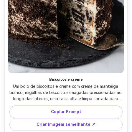
Biscoitos e creme
Um bolo de biscoitos e creme com creme de manteiga 
branco, migalhas de biscoito esmagadas pressionadas ao 
longo das laterais, uma fatia alta e limpa cortada para 
mostrar pedaços de biscoito escuros dentro, em uma 
placa de ardósia escura, luz de estúdio softbox, tirada 
Copiar Prompt
em Nikon Z6 II, 50mm, f/3.5, imagem de sobremesa 
comercial fotorealista-AR 4:5
Criar imagem semelhante ↗