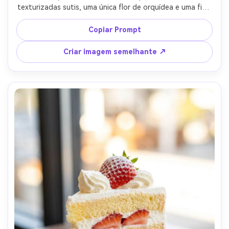
texturizadas sutis, uma única flor de orquídea e uma fina 
faixa de pérolas, centrado em um suporte de cerâmica 
simples, configuração de estúdio de alto nível com 
Copiar Prompt
iluminação softbox, tirado em Nikon Z8, lente de 70 mm, 
f/4, enquadramento reto, brancos ultra-realistas com 
Criar imagem semelhante ↗
descida de sombra natural, estética de pastelaria de 
luxo-AR 4:5