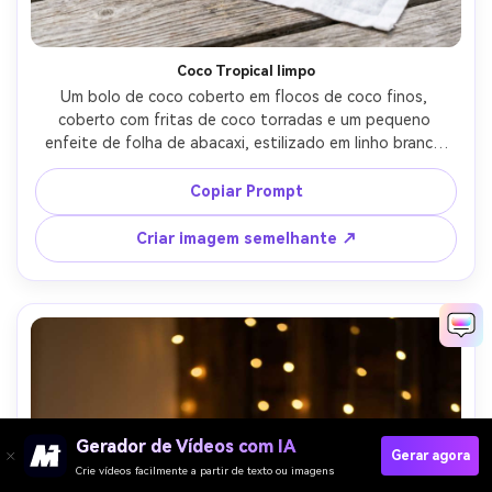
Coco Tropical limpo
Um bolo de coco coberto em flocos de coco finos, 
coberto com fritas de coco torradas e um pequeno 
enfeite de folha de abacaxi, estilizado em linho branco 
com um pano de fundo de praia mínimo, luz diurna 
brilhante e difusa, tirado em Sony A7IV, 55mm, f/2.8, 
Copiar Prompt
brancos nítidos, foto de comida moderna fotorealista-AR 
4:5
Criar imagem semelhante ↗
Gerador de Vídeos com IA
Gerar agora
Crie vídeos facilmente a partir de texto ou imagens