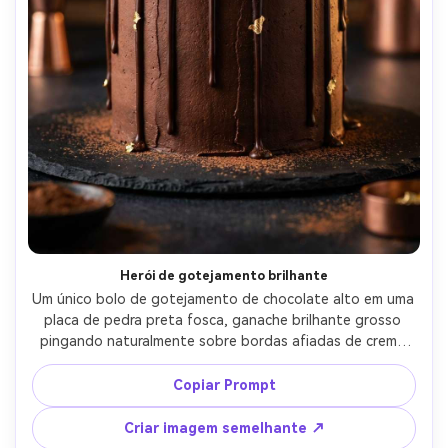
Herói de gotejamento brilhante
Um único bolo de gotejamento de chocolate alto em uma 
placa de pedra preta fosca, ganache brilhante grosso 
pingando naturalmente sobre bordas afiadas de creme 
de manteiga, sotaques de folhas douradas, poeira de 
cacau sutil, fundo de estúdio escuro e moody, luz 
Copiar Prompt
dramática da borda e preenchimento macio, disparado em 
Sony A7R IV, lente de 85 mm, f/2.0, profundidade de 
Criar imagem semelhante ↗
campo rasa, textura ultra-realista com poros visíveis em 