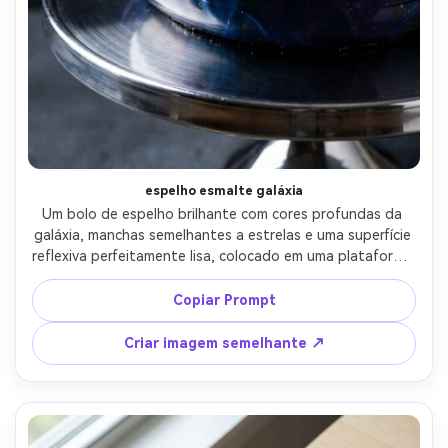
Crie imagens com
IA sem limites.
100% grátis!
Comece Grátis →
espelho esmalte galáxia
Um bolo de espelho brilhante com cores profundas da 
galáxia, manchas semelhantes a estrelas e uma superfície 
reflexiva perfeitamente lisa, colocado em uma plataforma 
giratória cromada, fundo de estúdio escuro, luz de chave 
dura com reflexos controlados, tirado em Nikon D850, 
Copiar Prompt
105mm macro, f/8, ultra-nítido, fotografia comercial de 
sobremesa de alta qualidade, detalhes hiper-reais-AR 4:5
Criar imagem semelhante ↗