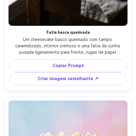
Fatia basca queimada
Um cheesecake basco queimado com tampo 
caramelizado, interior cremoso e uma fatia de cunha 
puxada ligeiramente para frente, rugas de papel 
pergaminho visíveis, mesa de café moody, luz da janela 
lateral criando destaques suaves, tirado em Canon EOS 
Copiar Prompt
R5, 85mm, f/2.0, textura cremosa ultra-real e sombras 
naturais-AR 4:5
Criar imagem semelhante ↗