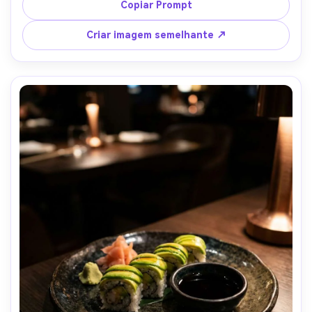
receitas de alta qualidade, tirado em lente de 50mm, 
Copiar Prompt
bordas nítidas e textura úmida, classificação de cor verde 
sutil-AR 4:5
Criar imagem semelhante ↗