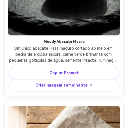
Moody Abacate Macro
Um único abacate Hass maduro cortado ao meio em 
pedra de ardósia escura, carne verde brilhante com 
pequenas gotículas de água, semente intacta, iluminação 
lateral dramática com sombras profundas, textura e 
poros ultra-realistas, disparado em Sony A7IV com lente 
Copiar Prompt
macro de 90mm, profundidade de campo rasa, foco nítido 
na superfície cortada, fotografia cinematográfica de 
Criar imagem semelhante ↗
alimentos Grau de cor-AR 4:5