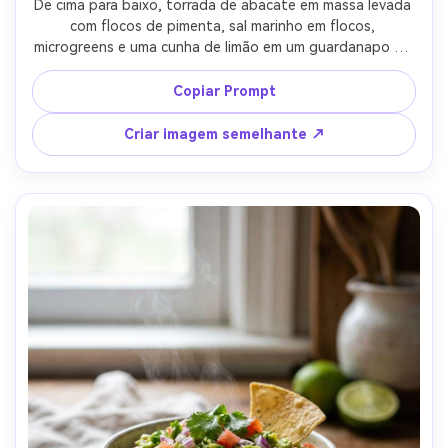
De cima para baixo, torrada de abacate em massa levada 
com flocos de pimenta, sal marinho em flocos, 
microgreens e uma cunha de limão em um guardanapo de 
linho, luz quente da janela da manhã, sombras naturais, 
mesa de madeira estilizada, estilo de comida editorial, 
Copiar Prompt
tirado em lente de 50mm, migalhas e textura de alto 
detalhe, estética limpa do Instagram- -ar 4:5
Criar imagem semelhante ↗