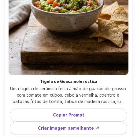
Tigela de Guacamole rústica
Uma tigela de cerâmica feita à mão de guacamole grosso 
com tomate em cubos, cebola vermelha, coentro e 
batatas fritas de tortilla, tábua de madeira rústica, luz 
diurna suave e difusa, vapor sutil e frescor, textura de 
comida fotorealista, disparada em Canon R5 com lente de 
Copiar Prompt
85mm, profundidade de campo rasa, humor de cozinha 
aconchegante-AR 4:5
Criar imagem semelhante ↗