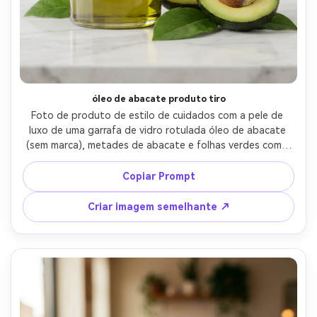
óleo de abacate produto tiro
Foto de produto de estilo de cuidados com a pele de 
luxo de uma garrafa de vidro rotulada óleo de abacate 
(sem marca), metades de abacate e folhas verdes como 
adereços, superfície de mármore limpo, iluminação de 
estúdio macia e difusa, reflexos premium, disparada em 
Copiar Prompt
lente de 90mm, estética comercial de alta qualidade, 
vidro ultra-realista e líquido-AR 4:5
Criar imagem semelhante ↗