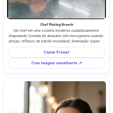
Chef Plating Brunch
Um chef em uma cozinha moderna cuidadosamente 
chapeando torrada de abacate com microgreens usando 
pinças, reflexos de balcão inoxidável, iluminação superior 
suave, vibração de preparação de restaurante 
cinematográfico, disparado em lente de 35mm, moldura 
Copiar Prompt
de meio corpo com a placa em foco nítido, detalhe 
fotorealista-AR 4:5
Criar imagem semelhante ↗