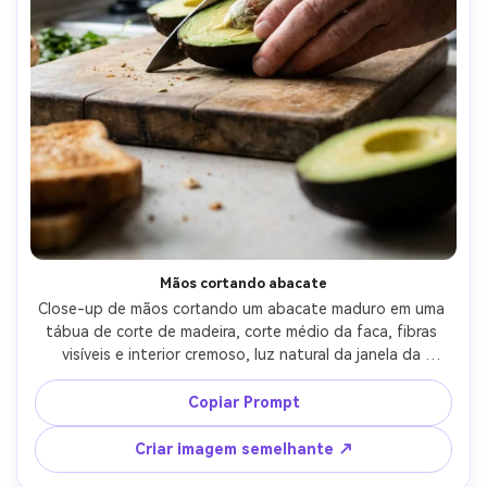
Mãos cortando abacate
Close-up de mãos cortando um abacate maduro em uma 
tábua de corte de madeira, corte médio da faca, fibras 
visíveis e interior cremoso, luz natural da janela da 
cozinha, estilo de preparação de alimentos 
documentários, disparado na lente de 50mm, textura e 
Copiar Prompt
movimento da pele realista, profundidade de campo 
rasa-AR 4:5
Criar imagem semelhante ↗