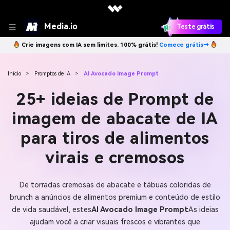
Media.io
Teste grátis
Crie imagens com IA sem limites. 100% grátis!
Comece grátis→
Início
>
Promptos de IA
>
AI Avocado Image Prompt
25+ ideias de Prompt de
imagem de abacate de IA
para tiros de alimentos
virais e cremosos
De torradas cremosas de abacate e tábuas coloridas de
brunch a anúncios de alimentos premium e conteúdo de estilo
de vida saudável, estes
AI Avocado Image Prompt
As ideias
ajudam você a criar visuais frescos e vibrantes que