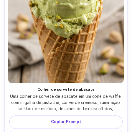
Colher de sorvete de abacate
Uma colher de sorvete de abacate em um cone de waffle 
com migalha de pistache, cor verde cremoso, iluminação 
softbox de estúdio, detalhes de textura nítidos, 
fotografia comercial de sobremesa, tirado em lente de 
85mm, profundidade de campo rasa, destaques 
Copiar Prompt
brilhantes e bordas de fusão realistas-AR 4:5