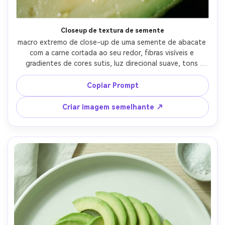
Crie imagens com
IA sem limites.
Closeup de textura de semente
100% grátis!
macro extremo de close-up de uma semente de abacate 
com a carne cortada ao seu redor, fibras visíveis e 
Comece Grátis →
gradientes de cores sutis, luz direcional suave, tons 
verdes cremosos, tirado em lente macro de 105mm em 
f/4, profundidade de campo rasa, detalhes de superfície 
Copiar Prompt
ultra-realista e imperfeições naturais-AR 4:5
Criar imagem semelhante ↗