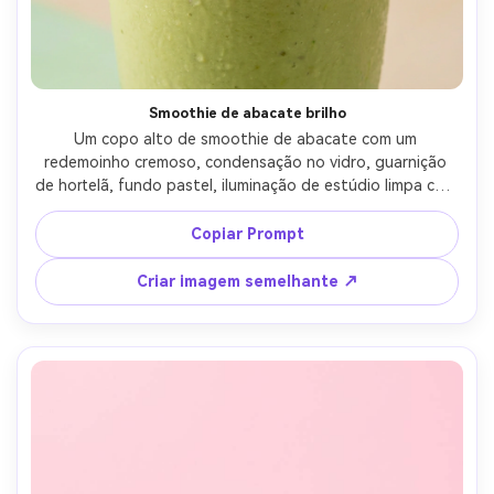
Smoothie de abacate brilho
Um copo alto de smoothie de abacate com um 
redemoinho cremoso, condensação no vidro, guarnição 
de hortelã, fundo pastel, iluminação de estúdio limpa com 
reflexos softbox, fotografia comercial de bebidas, tirado 
em lente de 70 mm, destaques nítidos, líquidos ultra-
Copiar Prompt
realistas e reflexos de vidro-AR 4:5
Criar imagem semelhante ↗