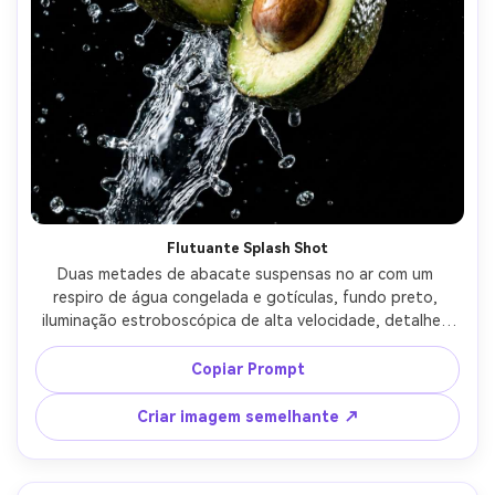
Flutuante Splash Shot
Duas metades de abacate suspensas no ar com um 
respiro de água congelada e gotículas, fundo preto, 
iluminação estroboscópica de alta velocidade, detalhes 
ultra-nítidos, visual dinâmico de anúncio comercial de 
alimentos, tirado em lente de 100mm, reflexos nítidos, 
Copiar Prompt
contraste dramático, congelamento de movimento 
fotorealista-AR 4:5
Criar imagem semelhante ↗