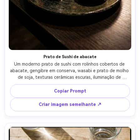
Prato de Sushi de abacate
Um moderno prato de sushi com rolinhos cobertos de 
abacate, gengibre em conserva, wasabi e prato de molho 
de soja, texturas cerâmicas escuras, iluminação de 
restaurante humorístico, profundidade de campo rasa, 
tirado em lente de 85mm, grãos de arroz fotorealistas e 
Copiar Prompt
abacate brilhante, vibração de jantar de luxo-AR 4:5
Criar imagem semelhante ↗