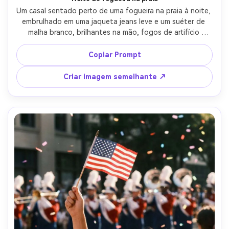
Um casal sentado perto de uma fogueira na praia à noite, 
embrulhado em uma jaqueta jeans leve e um suéter de 
malha branco, brilhantes na mão, fogos de artifício 
vagamente visíveis acima do horizonte do oceano, luz de 
fogo quente nos rostos, disparado em Nikon Z6 II, 50mm 
Copiar Prompt
f/1.4, contraste cinematográfico, textura natural da pele, 
humor acolhedor de verão-AR 4:5
Criar imagem semelhante ↗