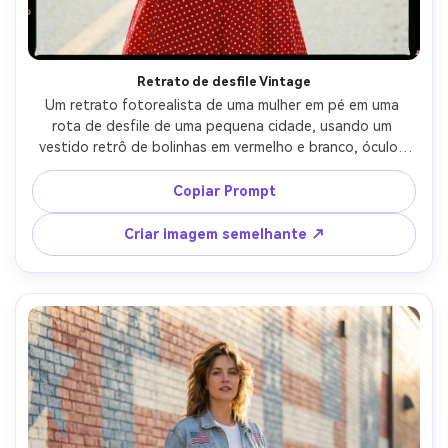
Retrato de desfile Vintage
Um retrato fotorealista de uma mulher em pé em uma 
rota de desfile de uma pequena cidade, usando um 
vestido retrô de bolinhas em vermelho e branco, óculos 
de sol de olho de gato, segurando uma mini bandeira, 
carros clássicos e banners de desfile suavemente 
Copiar Prompt
embaçados atrás, luz solar brilhante do verão, Kodak 
Portra 400 filme olhar, filmado em 85mm, profundidade de 
Criar imagem semelhante ↗
campo rasa, nostálgico mas detalhe nítido-AR 4:5