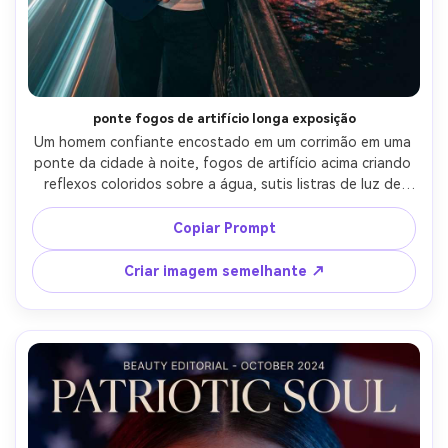
ponte fogos de artifício longa exposição
Um homem confiante encostado em um corrimão em uma 
ponte da cidade à noite, fogos de artifício acima criando 
reflexos coloridos sobre a água, sutis listras de luz de 
exposição longa enquanto mantém o assunto nítido, 
usando um blazer azul marinho e camiseta branca, tirado 
Copiar Prompt
em Sony A7R V, 50mm f/1.4, olhar tripé, detalhe 
fotorealista, cinematográfico vermelho azul Grau-AR 4:5
Criar imagem semelhante ↗