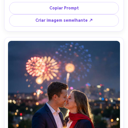
vermelha, tênis brancos, passando por um mural de tijolo 
com cores patrióticas, luz do sol da hora dourada, vibe 
Copiar Prompt
de estilo de rua confiante, tirado em Nikon Z8, 70 mm 
f/2.0, composição editorial, textura ultra-realista e foco 
Criar imagem semelhante ↗
nítido-AR 4:5