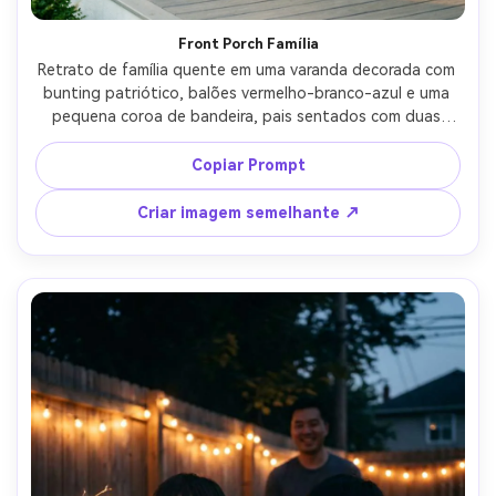
Crie imagens com
IA sem limites.
Front Porch Família
Retrato de família quente em uma varanda decorada com 
100% grátis!
bunting patriótico, balões vermelho-branco-azul e uma 
pequena coroa de bandeira, pais sentados com duas 
Comece Grátis →
crianças, todos sorrindo naturalmente, sol da tarde com 
sombras suaves, tirado em Canon R6 Mark II, 50mm f/1.8, 
Copiar Prompt
molduras ao nível dos olhos, detalhes realistas, 
classificação de cores brilhantes limpas-AR 4:5
Criar imagem semelhante ↗