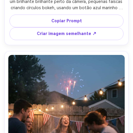
um brilhante brilhante perto da câmera, pequenas faíscas 
criando círculos bokeh, usando um botão azul marinho e 
um pequeno pino de bandeira americana, luzes de festa 
noturna no quintal ao fundo, tirado em Canon R5, 50mm 
Copiar Prompt
f/1.2, foco nítido nos olhos e mãos, pele fotorealista e 
poros naturais, cor festiva quente Grau-AR 4:5
Criar imagem semelhante ↗