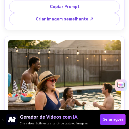
crepúsculo suave, tirada em Canon R5, 50mm f/1.4, 
Copiar Prompt
enquadramento de corpo inteiro, bokeh limpo, detalhes 
fotorealistas, vibe de festa alegre-AR 4:5
Criar imagem semelhante ↗
Gerador de Vídeos com IA
Gerar agora
Crie vídeos facilmente a partir de texto ou imagens