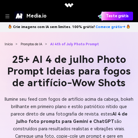
Media.io
Teste grátis
Crie imagens com IA sem limites. 100% grátis!
Comece grátis→
Início
>
Promptos de IA
>
AI 4th of July Photo Prompt
25+ AI 4 de julho Photo
Prompt Ideias para fogos
de artifício-Wow Shots
Ilumine seu feed com fogos de artifício acima da cabeça, bokeh
brilhante em primeiro plano e estilo patriótico nítido que
parece direto de uma fotografia de revista. estes
AI 4 de
julho foto prompts para Gemini e ChatGPT
são
construídos para resultados realistas e vibrações virais.
Carregue uma foto, copie-cole um prompt e gere em