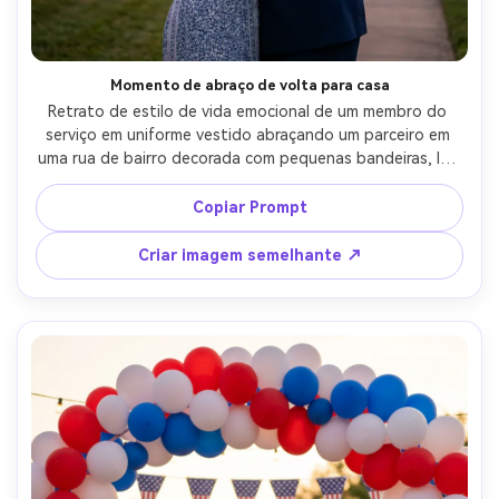
Momento de abraço de volta para casa
Retrato de estilo de vida emocional de um membro do 
serviço em uniforme vestido abraçando um parceiro em 
uma rua de bairro decorada com pequenas bandeiras, luz 
suave da noite, vizinhos borrados no fundo, fogos de 
artifício sutis brilhando no céu, disparado em Sony A7IV, 
Copiar Prompt
85mm f/1.8, profundidade de campo rasa, textura da pele 
fotorealista, humor alegre terno-AR 4:5
Criar imagem semelhante ↗