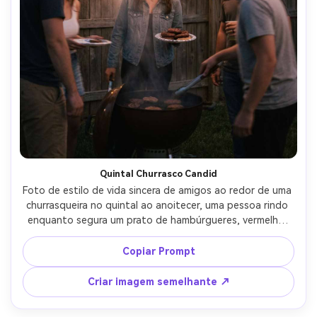
Quintal Churrasco Candid
Foto de estilo de vida sincera de amigos ao redor de uma 
churrasqueira no quintal ao anoitecer, uma pessoa rindo 
enquanto segura um prato de hambúrgueres, vermelho-
branco-azul bunting em uma cerca, corda de luzes acima 
da cabeça, fogos de artifício sutis brilham no céu 
Copiar Prompt
distante, autêntica sensação documental, tirado em 
Fujifilm X-T5, 35mm f/1.4, desfoque de movimento 
Criar imagem semelhante ↗
natural, tons de pele realistas, classificação de cores 
modernas limpas-AR 4:5