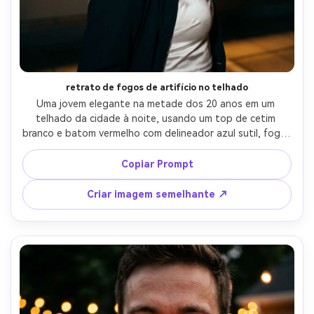
retrato de fogos de artifício no telhado
Uma jovem elegante na metade dos 20 anos em um 
telhado da cidade à noite, usando um top de cetim 
branco e batom vermelho com delineador azul sutil, fogos 
de artifício explodindo atrás dela no céu, luz quente no 
cabelo, luzes suaves bokeh da cidade, pose editorial 
Copiar Prompt
confiante, disparada em Sony A7IV, 85mm f/1.4, 
profundidade de campo rasa, textura de pele ultra-
Criar imagem semelhante ↗
realista, detalhes nítidos, classificação de cores 
cinematográficas-AR 4:5