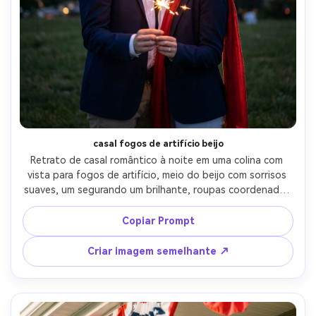
casal fogos de artifício beijo
Retrato de casal romântico à noite em uma colina com 
vista para fogos de artifício, meio do beijo com sorrisos 
suaves, um segurando um brilhante, roupas coordenadas 
em branco e azul marinho com um lenço de sotaque 
vermelho, fogos de artifício explodindo no céu de fundo, 
Copiar Prompt
bokeh sonhador, tirado em Sony A7R V, 85mm f/1.4, luz de 
aro retroiluminada, pele fotorealista, tom romântico 
Criar imagem semelhante ↗
cinematográfico-AR 4:5