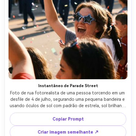
Instantâneo de Parade Street
Foto de rua fotorealista de uma pessoa torcendo em um 
desfile de 4 de julho, segurando uma pequena bandeira e 
usando óculos de sol com padrão de estrela, sol brilhante 
do meio-dia, confeti no ar, banda de marcha borrada no 
fundo, tirada no estilo Fujifilm X100V, 23mm equivalente, 
Copiar Prompt
molduras documentárias, destaques nítidos, cores 
realistas-AR 4:5
Criar imagem semelhante ↗