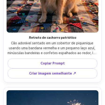
Retrato de cachorro patriótico
Cão adorável sentado em um cobertor de piquenique 
usando uma bandana vermelha e um pequeno laço azul, 
minúsculas bandeiras e confetes espalhados ao redor, luz 
suave da noite, fogos de artifício bokeh à distância, 
disparado em Canon R5, 85mm f/1.8, ângulo baixo, 
Copiar Prompt
detalhe de pele afiada, fotorealista, vibe celebrativa 
saudável-AR 4:5
Criar imagem semelhante ↗