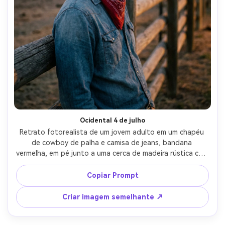
Ocidental 4 de julho
Retrato fotorealista de um jovem adulto em um chapéu 
de cowboy de palha e camisa de jeans, bandana 
vermelha, em pé junto a uma cerca de madeira rústica com 
fogos de artifício distantes no céu, pôr do sol quente 
transitando para hora azul, tirado em Nikon Z8, 85mm 
Copiar Prompt
f/1.8, luz de borda dourada, clima Americana robusto, 
detalhes nítidos e pele natural- -ar 4:5
Criar imagem semelhante ↗