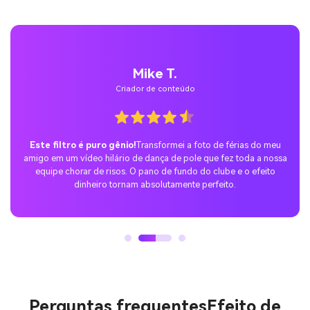
Mike T.
Criador de conteúdo
Este filtro é puro gênio!
Transformei a foto de férias do meu
amigo em um vídeo hilário de dança de pole que fez toda a nossa
equipe chorar de risos. O pano de fundo do clube e o efeito
dinheiro tornam absolutamente perfeito.
Perguntas frequentes
Efeito de