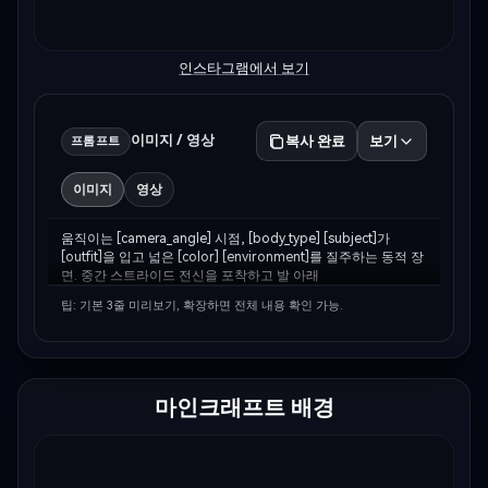
인스타그램에서 보기
이미지 / 영상
복사 완료
보기
프롬프트
이미지
영상
움직이는 [camera_angle] 시점, [body_type] [subject]가 
[outfit]을 입고 넓은 [color] [environment]를 질주하는 동적 장
면. 중간 스트라이드 전신을 포착하고 발 아래 
[environment_detail]이 튀어 오릅니다. 배경은 
팁: 기본 3줄 미리보기, 확장하면 전체 내용 확인 가능.
[background_elements]과 수평선이 어울리고 
[sky_description] 하늘이 펼쳐집니다. [lighting_description] 
조명이 신체 윤곽과 지면 질감을 강…
마인크래프트 배경