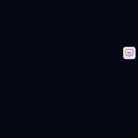
AI 프린세스 드레스 변신 체험하기
Media.io Online Tools Quality Rating：
더 많은 트렌디 효과 탐색
4.7 (162,357 Votes)