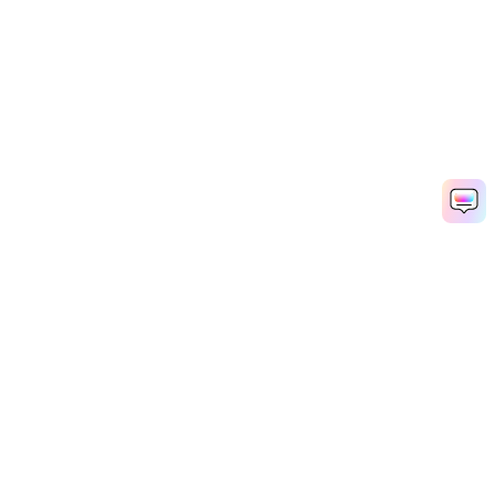
공지 영상 빠르게 생성하기
Media.io Online Tools Quality Rating：
4.7 (162,357 Votes)