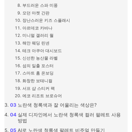
부드러운 스파 미풍
모던 마켓 간판
장난스러운 키즈 스플래시
아르데코 카바나
미니멀 갤러리 월
해안 웨딩 린넨
테크 아쿠아 대시보드
신선한 농산물 라벨
섬의 일출 포스터
스마트 홈 온보딩
화창한 보태니컬
서프 샵 스티커 팩
에코 리조트 브로슈어
노란색 청록색과 잘 어울리는 색상은?
실제 디자인에서 노란색 청록색 컬러 팔레트 사용
방법
AI로 노란색 청록색 팔레트 비주얼 만들기