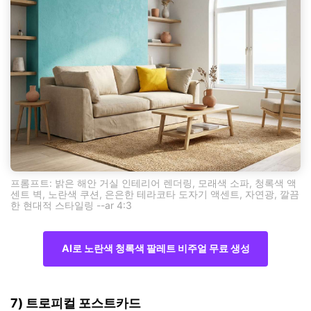
프롬프트: 밝은 해안 거실 인테리어 렌더링, 모래색 소파, 청록색 액
센트 벽, 노란색 쿠션, 은은한 테라코타 도자기 액센트, 자연광, 깔끔
한 현대적 스타일링 --ar 4:3
AI로 노란색 청록색 팔레트 비주얼 무료 생성
7) 트로피컬 포스트카드