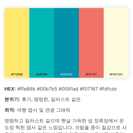
HEX:
#ffe86b #00b7b5 #0091ad #f07167 #fdfcdc
분위기:
휴가, 명랑한, 일러스트 같은
최적:
여행 엽서 및 관광 그래픽
명랑하고 일러스트 같으며 햇살 가득한 섬 정류장에서 온
도장 찍힌 엽서 같은 느낌입니다. 크림을 종이 질감으로 사