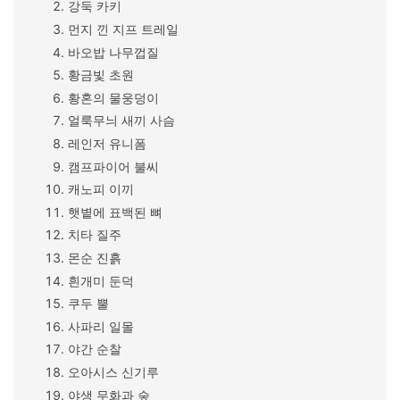
강둑 카키
먼지 낀 지프 트레일
바오밥 나무껍질
황금빛 초원
황혼의 물웅덩이
얼룩무늬 새끼 사슴
레인저 유니폼
캠프파이어 불씨
캐노피 이끼
햇볕에 표백된 뼈
치타 질주
몬순 진흙
흰개미 둔덕
쿠두 뿔
사파리 일몰
야간 순찰
오아시스 신기루
야생 무화과 숲