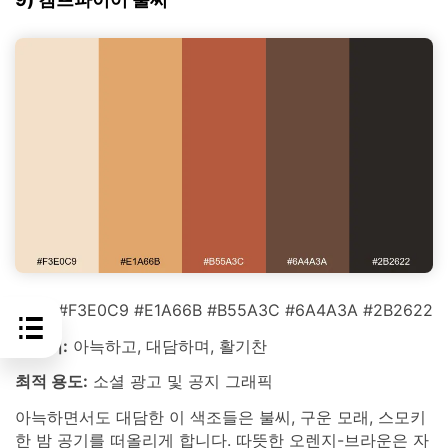
HEX:
#F3E0C9 #E1A66B #B55A3C #6A4A3A #2B2622
분위기:
아늑하고, 대담하며, 활기찬
최적 용도:
소셜 광고 및 공지 그래픽
아늑하면서도 대담한 이 색조들은 불씨, 구운 모래, 스모키
한 밤 공기를 떠올리게 합니다. 따뜻한 오렌지-브라운은 자