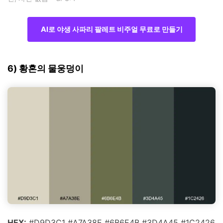
AI로 야생 사파리 팔레트 비주얼 무료로 만들기
6) 황혼의 물웅덩이
HEX:
#D9D3C1 #A7A38E #6B6E4B #3D4A45 #1C2426