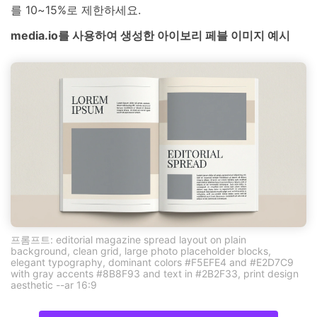
를 10~15%로 제한하세요.
media.io를 사용하여 생성한 아이보리 페블 이미지 예시
프롬프트: editorial magazine spread layout on plain
background, clean grid, large photo placeholder blocks,
elegant typography, dominant colors #F5EFE4 and #E2D7C9
with gray accents #8B8F93 and text in #2B2F33, print design
aesthetic --ar 16:9