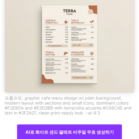
프롬프트: graphic cafe menu design on plain background,
modern layout with sections and small icons, dominant colors
#F2E8DA and #E3D2BB with terracotta accents #C06C4E and
text in #2F2A27, clean print-ready look --ar 4:3
AI로 화이트 샌드 팔레트 비주얼 무료 생성하기