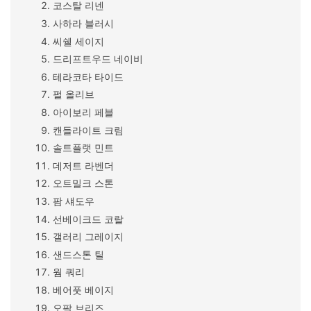
코스탈 리넨
사하라 블러시
씨쉘 세이지
드리프트우드 네이비
테라코타 타이드
펄 올리브
아이보리 페블
캔들라이트 크림
솔트플랫 민트
데저트 라벤더
오트밀크 스톤
팜 섀도우
선베이크드 코랄
갤러리 그레이지
샌드스톤 틸
웜 쿼리
베어풋 베이지
오팔 브리즈