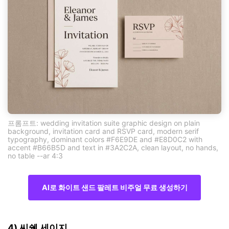
프롬프트: wedding invitation suite graphic design on plain
background, invitation card and RSVP card, modern serif
typography, dominant colors #F6E9DE and #E8D0C2 with
accent #B66B5D and text in #3A2C2A, clean layout, no hands,
no table --ar 4:3
AI로 화이트 샌드 팔레트 비주얼 무료 생성하기
4) 씨쉘 세이지