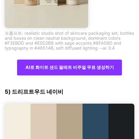
프롬프트: realistic studio shot of skincare packaging set, bottles
and boxes on clean neutral background, dominant colors
#F3EBDD and #E0D2B8 with sage accents #8FA58D and
typography in #46514B, soft diffused lighting --ar 3:4
AI로 화이트 샌드 팔레트 비주얼 무료 생성하기
5) 드리프트우드 네이비