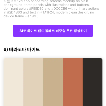
프롬프트: 2d app onboarding screens mockup on plain
background, three panels with illustrations and buttons,
dominant colors #F5EDE0 and #DCCCB6 with primary actions
in #2D4B63 and text in #1A1F24, modern clean design, no
device frame --ar 9:16
AI로 화이트 샌드 팔레트 비주얼 무료 생성하기
6) 테라코타 타이드