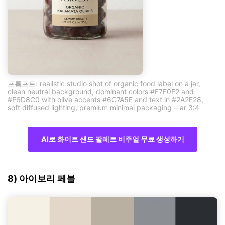
프롬프트: realistic studio shot of organic food label on a jar,
clean neutral background, dominant colors #F7F0E2 and
#E6D8C0 with olive accents #6C7A5E and text in #2A2E28,
soft diffused lighting, premium minimal packaging --ar 3:4
AI로 화이트 샌드 팔레트 비주얼 무료 생성하기
8) 아이보리 페블