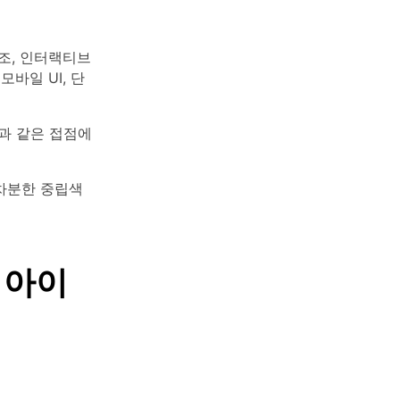
조, 인터랙티브
바일 UI, 단
릿과 같은 접점에
 차분한 중립색
 아이