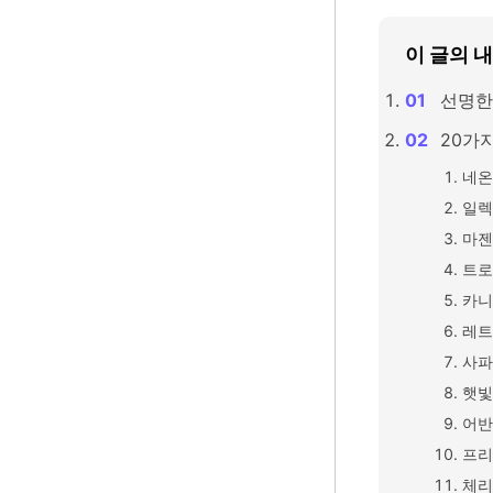
이 글의 
선명한
20가
네온
일렉
마젠
트로
카니
레트
사파
햇빛
어반
프리
체리