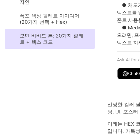
자인
● 채도가
텍스트를 입
폭포 색상 팔레트 아이디어
폰트 사용
(20가지 선택 + Hex)
● Medi
으려면, 프
모던 비비드 톤: 20가지 팔레
트 + 헥스 코드
텍스트 지
Ask AI for
Chat
선명한 컬러 팔
딩, UI, 포
아래는 HEX 
입니다. 가독