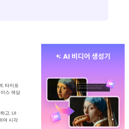
, 타이포
베이스 색상
고, UI
하여 시각