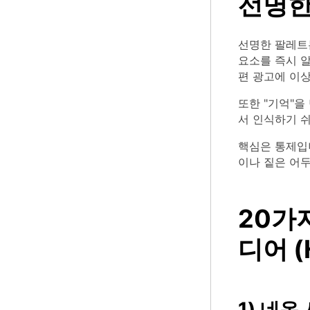
선명한
선명한 팔레트
요소를 즉시 알
편 광고에 이
또한 "기억"을
서 인식하기 쉬
핵심은 통제입니
이나 짙은 어
20가
디어 (
1) 네온