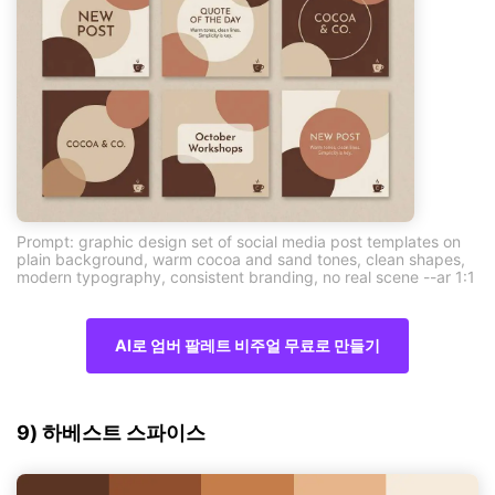
Prompt: graphic design set of social media post templates on
plain background, warm cocoa and sand tones, clean shapes,
modern typography, consistent branding, no real scene --ar 1:1
AI로 엄버 팔레트 비주얼 무료로 만들기
9) 하베스트 스파이스