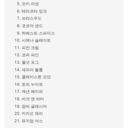
모카 리넨
테라코타 잉크
브라스우드
코코아 샌드
하베스트 스파이스
시에나 슬레이트
피칸 크림
코퍼 파인
월넛 포그
세피아 블룸
클레이스톤 모던
토피 누아르
캐년 페이퍼
바크 앤 버터
엄버 글래시어
카카오 체리
뮤지엄 어스