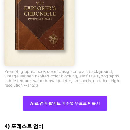
Prompt: graphic book cover design on plain background,
vintage leather-inspired color blocking, serif title typography,
subtle texture, warm brown palette, no hands, no table, high
resolution --ar 2:3
AI로 엄버 팔레트 비주얼 무료로 만들기
4) 포레스트 엄버