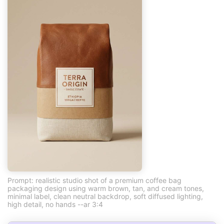
Prompt: realistic studio shot of a premium coffee bag
packaging design using warm brown, tan, and cream tones,
minimal label, clean neutral backdrop, soft diffused lighting,
high detail, no hands --ar 3:4