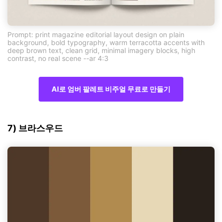
Prompt: print magazine editorial layout design on plain
background, bold typography, warm terracotta accents with
deep brown text, clean grid, minimal imagery blocks, high
contrast, no real scene --ar 4:3
AI로 엄버 팔레트 비주얼 무료로 만들기
7) 브라스우드