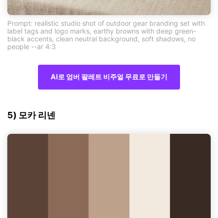
Prompt: realistic studio shot of outdoor gear branding set with
label tags and logo marks, earthy browns with deep green-
black accents, clean neutral background, soft shadows, no
people --ar 4:3
AI로 엄버 팔레트 비주얼 무료로 만들기
5) 모카 리넨