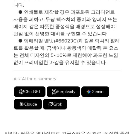
니다.
● 인쇄물로 제작할 경우 과포화된 그라디언트
사용을 피하고, 무광 텍스처의 종이와 양피지 또는
베이지 같은 따뜻한 중성색을 배경으로 설정해야
번짐 없이 선명한 대비를 구현할 수 있습니다.
● 임페리얼 벨벳(#66023C)과 같은 럭셔리 팔레
트를 활용할 때, 금색이나 황동색의 메탈릭 톤 요소
는 전체 디자인의 5~10%로 제한해야 과도한 느낌
없이 프리미엄한 마감을 유지할 수 있습니다.
Ask AI for a summary
ChatGPT
Perplexity
Gemini
Claude
Grok
티리안 퍼플은 역사적으로 고급스러운 색조로, 적절한 중성