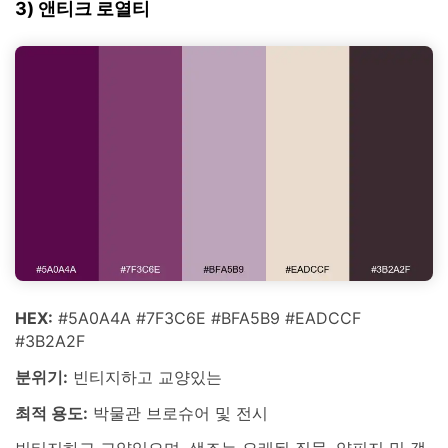
3) 앤티크 로열티
HEX:
#5A0A4A #7F3C6E #BFA5B9 #EADCCF
#3B2A2F
분위기:
빈티지하고 교양있는
최적 용도:
박물관 브로슈어 및 전시