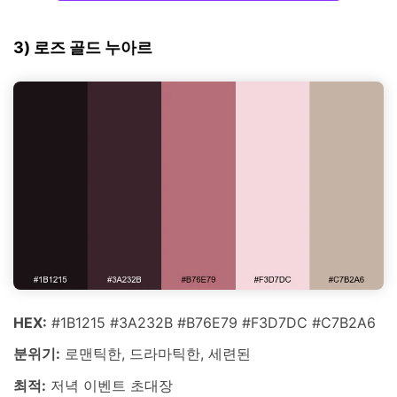
3) 로즈 골드 누아르
HEX:
#1B1215 #3A232B #B76E79 #F3D7DC #C7B2A6
분위기:
로맨틱한, 드라마틱한, 세련된
최적:
저녁 이벤트 초대장