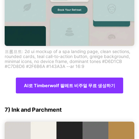
프롬프트: 2d ui mockup of a spa landing page, clean sections,
rounded cards, teal call-to-action button, greige background,
minimal icons, no device frame, dominant tones #D6D1CB
#C7D8D6 #2F6B6A #143A3A --ar 16:9
AI로 Timberwolf 팔레트 비주얼 무료 생성하기
7) Ink and Parchment