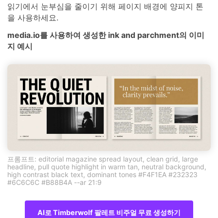
읽기에서 눈부심을 줄이기 위해 페이지 배경에 양피지 톤
을 사용하세요.
media.io를 사용하여 생성한 ink and parchment의 이미
지 예시
프롬프트: editorial magazine spread layout, clean grid, large
headline, pull quote highlight in warm tan, neutral background,
high contrast black text, dominant tones #F4F1EA #232323
#6C6C6C #B88B4A --ar 21:9
AI로 Timberwolf 팔레트 비주얼 무료 생성하기