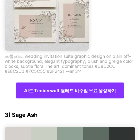
프롬프트: wedding invitation suite graphic design on plain off-
white background, elegant typography, blush and greige color
blocks, subtle floral line art, dominant tones #D8D2CC
#E8C2C0 #7C5C55 #2F2421 --ar 3:4
AI로 Timberwolf 팔레트 비주얼 무료 생성하기
3) Sage Ash