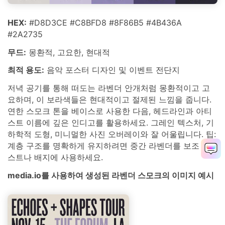
HEX:
#D8D3CE #C8BFD8 #8F86B5 #4B436A
#2A2735
무드:
몽환적, 고요한, 현대적
최적 용도:
음악 포스터 디자인 및 이벤트 전단지
저녁 공기를 통해 떠도는 라벤더 안개처럼 몽환적이고 고
요하며, 이 보라색들은 현대적이고 절제된 느낌을 줍니다.
연한 스모크 톤을 베이스로 사용한 다음, 헤드라인과 아티
스트 이름에 깊은 인디고를 활용하세요. 그레인 텍스처, 기
하학적 도형, 미니멀한 사진 오버레이와 잘 어울립니다. 팁:
계층 구조를 명확하게 유지하려면 중간 라벤더를 보조 텍
스트나 배지에 사용하세요.
media.io를 사용하여 생성된 라벤더 스모크의 이미지 예시