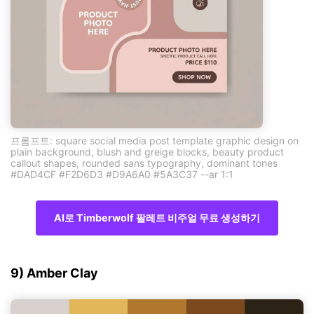
프롬프트: square social media post template graphic design on
plain background, blush and greige blocks, beauty product
callout shapes, rounded sans typography, dominant tones
#DAD4CF #F2D6D3 #D9A6A0 #5A3C37 --ar 1:1
AI로 Timberwolf 팔레트 비주얼 무료 생성하기
9) Amber Clay