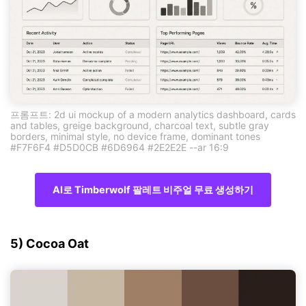
프롬프트: 2d ui mockup of a modern analytics dashboard, cards
and tables, greige background, charcoal text, subtle gray
borders, minimal style, no device frame, dominant tones
#F7F6F4 #D5D0CB #6D6964 #2E2E2E --ar 16:9
AI로 Timberwolf 팔레트 비주얼 무료 생성하기
5) Cocoa Oat