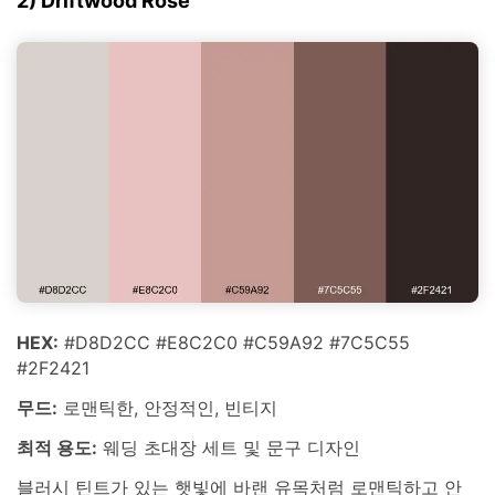
2) Driftwood Rose
HEX:
#D8D2CC #E8C2C0 #C59A92 #7C5C55
#2F2421
무드:
로맨틱한, 안정적인, 빈티지
최적 용도:
웨딩 초대장 세트 및 문구 디자인
블러시 틴트가 있는 햇빛에 바랜 유목처럼 로맨틱하고 안