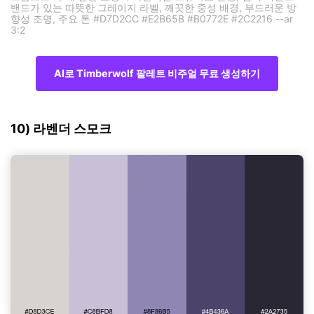
밴드가 있는 따뜻한 그레이지 라벨, 깨끗한 중성 배경, 부드러운 방
향성 조명, 주요 톤 #D7D2CC #E2B65B #B0772E #2C2216 --ar
3:2
AI로 Timberwolf 팔레트 비주얼 무료 생성하기
10) 라벤더 스모크