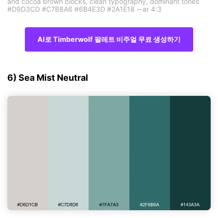
and cocoa brown blocks, clean typography, dominant tones
#D9D3CD #C7B8A6 #6B4E3D #2A1E18 --ar 4:3
AI로 Timberwolf 팔레트 비주얼 무료 생성하기
6) Sea Mist Neutral