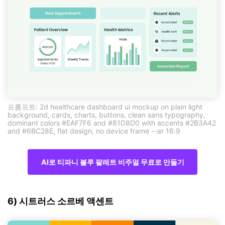
프롬프트: 2d healthcare dashboard ui mockup on plain light
background, cards, charts, buttons, clean sans typography,
dominant colors #EAF7F6 and #81D8D0 with accents #2B3A42
and #6BC28E, flat design, no device frame --ar 16:9
AI로 티파니 블루 팔레트 비주얼 무료로 만들기
6) 시트러스 소르베 액센트