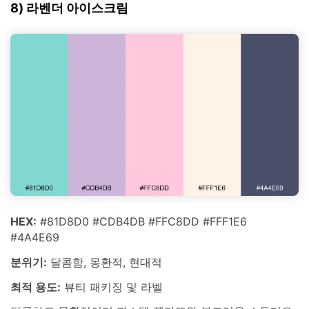
8) 라벤더 아이스크림
HEX:
#81D8D0 #CDB4DB #FFC8DD #FFF1E6
#4A4E69
분위기:
달콤함, 몽환적, 현대적
최적 용도:
뷰티 패키징 및 라벨