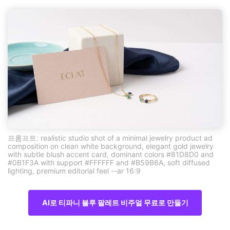
프롬프트: realistic studio shot of a minimal jewelry product ad
composition on clean white background, elegant gold jewelry
with subtle blush accent card, dominant colors #81D8D0 and
#0B1F3A with support #FFFFFF and #B59B6A, soft diffused
lighting, premium editorial feel --ar 16:9
AI로 티파니 블루 팔레트 비주얼 무료로 만들기