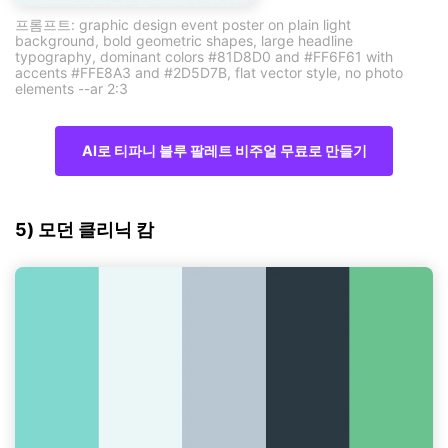
프롬프트: graphic design event poster on plain light
background, bold geometric shapes, large headline
typography, dominant colors #81D8D0 and #FF6F61 with
accents #FFE8A3 and #2D5D7B, flat vector style, no photo
elements --ar 2:3
AI로 티파니 블루 팔레트 비주얼 무료로 만들기
5) 모던 클리닉 캄