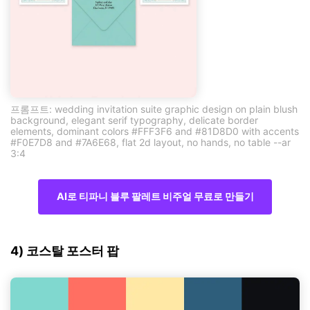
프롬프트: wedding invitation suite graphic design on plain blush
background, elegant serif typography, delicate border
elements, dominant colors #FFF3F6 and #81D8D0 with accents
#F0E7D8 and #7A6E68, flat 2d layout, no hands, no table --ar
3:4
AI로 티파니 블루 팔레트 비주얼 무료로 만들기
4) 코스탈 포스터 팝