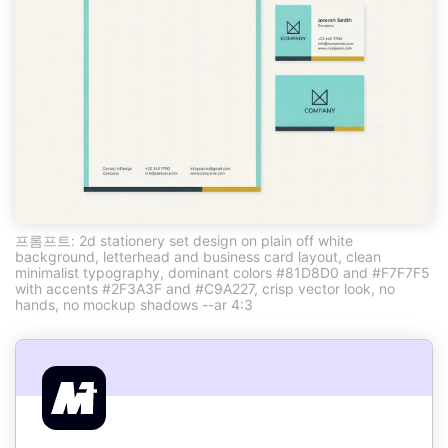
프롬프트: 2d stationery set design on plain off white
background, letterhead and business card layout, clean
minimalist typography, dominant colors #81D8D0 and #F7F7F5
with accents #2F3A3F and #C9A227, crisp vector look, no
hands, no mockup shadows --ar 4:3