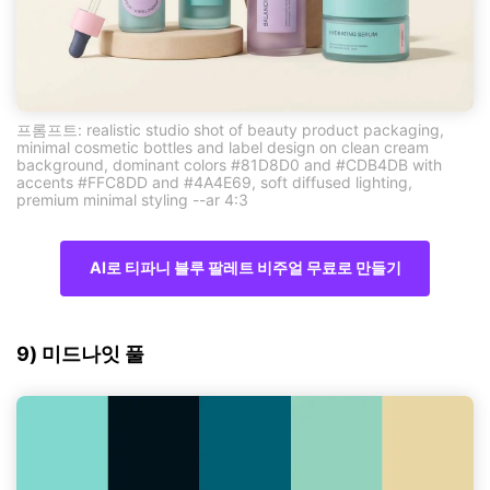
프롬프트: realistic studio shot of beauty product packaging,
minimal cosmetic bottles and label design on clean cream
background, dominant colors #81D8D0 and #CDB4DB with
accents #FFC8DD and #4A4E69, soft diffused lighting,
premium minimal styling --ar 4:3
AI로 티파니 블루 팔레트 비주얼 무료로 만들기
9) 미드나잇 풀