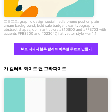
프롬프트: graphic design social media promo post on plain
cream background, bold sale badge, clean typography,
abstract shapes, dominant colors #81D8D0 and #FFB703 with
accents #FB8500 and #023047, flat vector style --ar 1:1
AI로 티파니 블루 팔레트 비주얼 무료로 만들기
7) 갤러리 화이트 앤 그라파이트