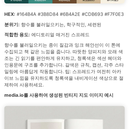
HEX:
#164B4A #3B8D84 #6B4A2E #CDB693 #F7F0E3
분위기:
향수를 불러일으키는, 학구적인, 세련된
적합한 용도:
에디토리얼 매거진 스프레드
향수를 불러일으키는 종이 질감과 잉크 해안선이 이 톤에
수집되고 책 같은 느낌을 줍니다. 따뜻한 양피지와 모래 색
조는 긴 읽기를 편안하게 유지하고, 청록색은 섹션 헤더와
인용문에 구조를 추가합니다. 갈색은 규칙, 캡션, 각주 스타
일링에 아름답게 작동합니다. 팁: 스프레드가 여전히 아카
이브 느낌을 유지하도록 청록색을 내비게이션 색상으로 절
제하여 사용하세요.
media.io를 사용하여 생성된 빈티지 지도 이미지 예시