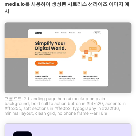
media.io를 사용하여 생성된 시트러스 선라이즈 이미지 예
시
프롬프트: 2d landing page hero ui mockup on plain
background, bold call to action button in #f47c20, accents in
#ffb35c, soft sections in #ffe0b2, typography in #2a2f36,
minimal layout, clean grid, no phone frame --ar 16:9