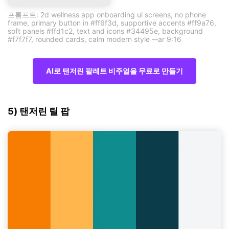
프롬프트: 2d wellness app onboarding ui screens, no phone
frame, primary button in #ff6f3d, supportive accents #ff9a76,
soft panels #ffd1c2, text and icons #34495e, background
#f7f7f7, rounded cards, calm modern style --ar 9:16
AI로 탠저린 팔레트 비주얼을 무료로 만들기
5) 탠저린 틸 팝