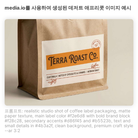
media.io를 사용하여 생성된 데저트 애프리콧 이미지 예시
프롬프트: realistic studio shot of coffee label packaging, matte
paper texture, main label color #f2e6d8 with bold brand block
#f28c28, secondary accents #d86f45 and #b5523b, text and
small details in #4b3a2f, clean background, premium craft style
--ar 3:2