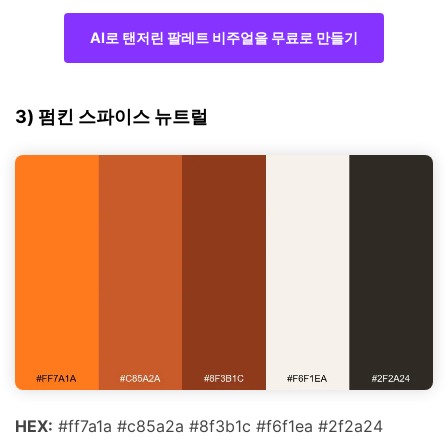
AI로 탠저린 팔레트 비주얼을 무료로 만들기
3) 펌킨 스파이스 뉴트럴
HEX:
#ff7a1a #c85a2a #8f3b1c #f6f1ea #2f2a24