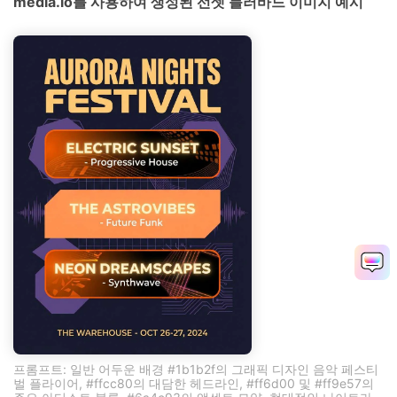
media.io를 사용하여 생성된 선셋 블러바드 이미지 예시
프롬프트: 일반 어두운 배경 #1b1b2f의 그래픽 디자인 음악 페스티
벌 플라이어, #ffcc80의 대담한 헤드라인, #ff6d00 및 #ff9e57의