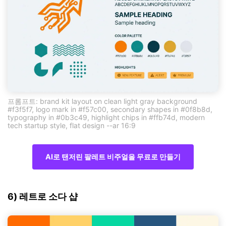
프롬프트: brand kit layout on clean light gray background
#f3f5f7, logo mark in #f57c00, secondary shapes in #0f8b8d,
typography in #0b3c49, highlight chips in #ffb74d, modern
tech startup style, flat design --ar 16:9
AI로 탠저린 팔레트 비주얼을 무료로 만들기
6) 레트로 소다 샵