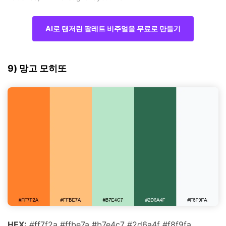
AI로 탠저린 팔레트 비주얼을 무료로 만들기
9) 망고 모히또
HEX:
#ff7f2a #ffbe7a #b7e4c7 #2d6a4f #f8f9fa