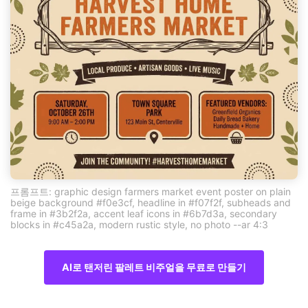
프롬프트: graphic design farmers market event poster on plain
beige background #f0e3cf, headline in #f07f2f, subheads and
frame in #3b2f2a, accent leaf icons in #6b7d3a, secondary
blocks in #c45a2a, modern rustic style, no photo --ar 4:3
AI로 탠저린 팔레트 비주얼을 무료로 만들기