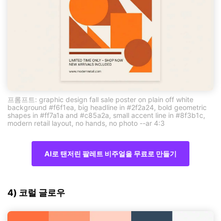
프롬프트: graphic design fall sale poster on plain off white
background #f6f1ea, big headline in #2f2a24, bold geometric
shapes in #ff7a1a and #c85a2a, small accent line in #8f3b1c,
modern retail layout, no hands, no photo --ar 4:3
AI로 탠저린 팔레트 비주얼을 무료로 만들기
4) 코럴 글로우