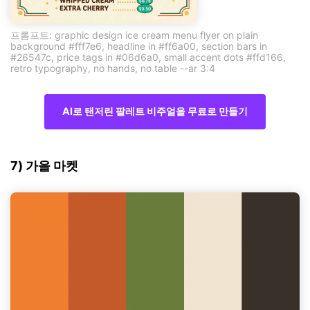
프롬프트: graphic design ice cream menu flyer on plain
background #fff7e6, headline in #ff6a00, section bars in
#26547c, price tags in #06d6a0, small accent dots #ffd166,
retro typography, no hands, no table --ar 3:4
AI로 탠저린 팔레트 비주얼을 무료로 만들기
7) 가을 마켓