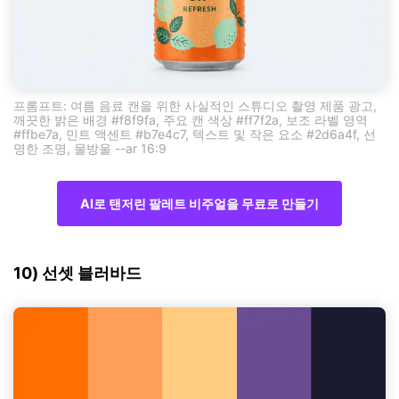
프롬프트: 여름 음료 캔을 위한 사실적인 스튜디오 촬영 제품 광고,
깨끗한 밝은 배경 #f8f9fa, 주요 캔 색상 #ff7f2a, 보조 라벨 영역
#ffbe7a, 민트 액센트 #b7e4c7, 텍스트 및 작은 요소 #2d6a4f, 선
명한 조명, 물방울 --ar 16:9
AI로 탠저린 팔레트 비주얼을 무료로 만들기
10) 선셋 블러바드