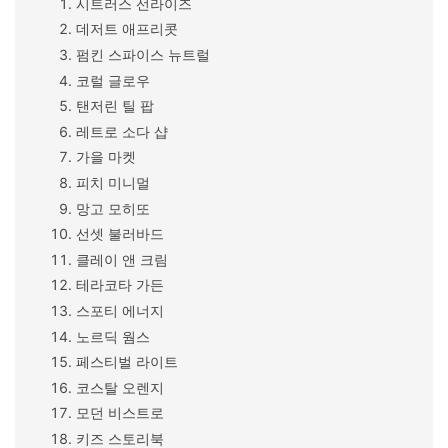
시트러스 선라이즈
데저트 애프리콧
펌킨 스파이스 뉴트럴
코럴 글로우
탠저린 틸 팝
레트로 소다 샵
가을 마켓
피치 미니멀
망고 모히또
선셋 불러바드
클레이 앤 크림
테라코타 가든
스포티 에너지
노르딕 웜스
페스티벌 라이트
코스탈 오렌지
모던 비스트로
키즈 스토리북