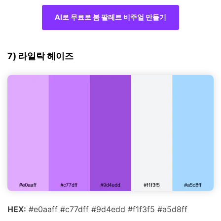
AI로 무료로 봄 팔레트 비주얼 만들기
7) 라일락 헤이즈
HEX:
#e0aaff #c77dff #9d4edd #f1f3f5 #a5d8ff