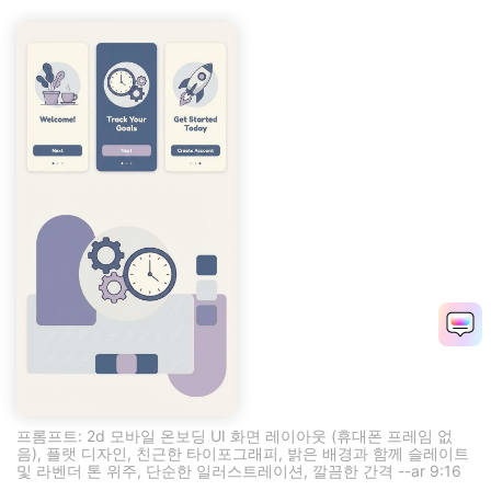
프롬프트: 2d 모바일 온보딩 UI 화면 레이아웃 (휴대폰 프레임 없
음), 플랫 디자인, 친근한 타이포그래피, 밝은 배경과 함께 슬레이트
및 라벤더 톤 위주, 단순한 일러스트레이션, 깔끔한 간격 --ar 9:16