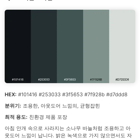
HEX:
#101416 #253033 #3f5653 #7f928b #d7ddd8
분위기:
조용한, 아웃도어 느낌의, 균형잡힌
최적 용도:
친환경 제품 포장
아침 안개 속으로 사라지는 소나무 바늘처럼 조용하고 아
웃도어 느낌이 납니다. 밝은 녹색으로 가지 않으면서도 자