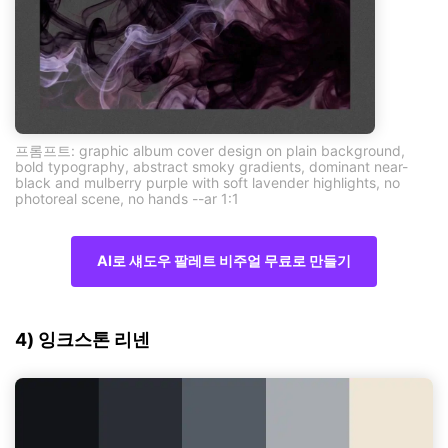
프롬프트: graphic album cover design on plain background,
bold typography, abstract smoky gradients, dominant near-
black and mulberry purple with soft lavender highlights, no
photoreal scene, no hands --ar 1:1
AI로 섀도우 팔레트 비주얼 무료로 만들기
4) 잉크스톤 리넨