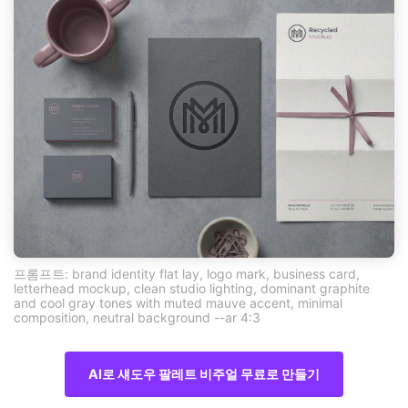
프롬프트: brand identity flat lay, logo mark, business card,
letterhead mockup, clean studio lighting, dominant graphite
and cool gray tones with muted mauve accent, minimal
composition, neutral background --ar 4:3
AI로 섀도우 팔레트 비주얼 무료로 만들기