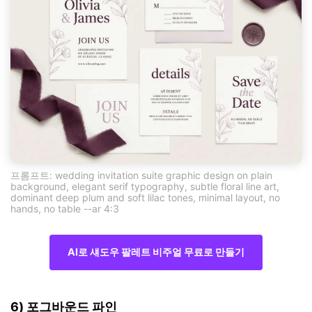
프롬프트: wedding invitation suite graphic design on plain
background, elegant serif typography, subtle floral line art,
dominant deep plum and soft lilac tones, minimal layout, no
hands, no table --ar 4:3
AI로 섀도우 팔레트 비주얼 무료로 만들기
6) 포그바운드 파인