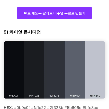
AI로 섀도우 팔레트 비주얼 무료로 만들기
9) 콰이엇 옵시디언
HEX:
#0b0c0f #1a1c22 #2f323b #5b606d #bfc3cc