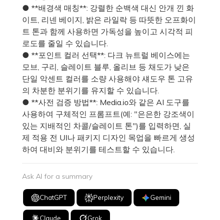
● **배경색 매칭**: 강렬한 순백색 대신 안개 낀 화
이트, 리넨 베이지, 밝은 라일락 등 따뜻한 오프화이
트 톤과 함께 사용하면 가독성을 높이고 시각적 피
로도를 줄일 수 있습니다.
● **포인트 컬러 선택**: 다크 뉴트럴 베이스에는
모브, 구리, 슬레이트 블루, 올리브 등 채도가 낮은
단일 악센트 컬러를 소량 사용해야 섀도우 톤 고유
의 차분한 분위기를 유지할 수 있습니다.
● **사전 검증 방법**: Media.io와 같은 AI 도구를
사용하여 구체적인 프롬프트(예: "은은한 강조색이
있는 지배적인 차콜/슬레이트 톤")를 입력하면, 실
제 적용 전 UI나 패키지 디자인 목업을 빠르게 생성
하여 대비와 분위기를 테스트할 수 있습니다.
Ask AI for a summary
ChatGPT
Perplexity
Gemini
Claude
Grok