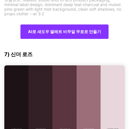
minimal label design, dominant deep teal-charcoal and muted
pine green with light mist background, clean soft shadows, no
props clutter --ar 3:2
AI로 섀도우 팔레트 비주얼 무료로 만들기
7) 신더 로즈