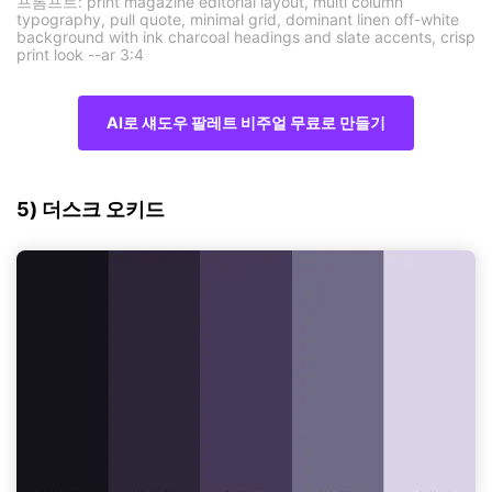
프롬프트: print magazine editorial layout, multi column
typography, pull quote, minimal grid, dominant linen off-white
background with ink charcoal headings and slate accents, crisp
print look --ar 3:4
AI로 섀도우 팔레트 비주얼 무료로 만들기
5) 더스크 오키드