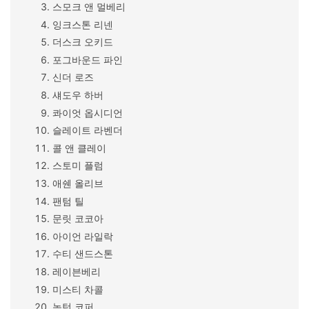
스모크 앤 멀베리
잉크스톤 리넨
더스크 오키드
포그바운드 파인
신더 로즈
섀도우 하버
콰이엇 옵시디언
슬레이트 라벤더
콜 앤 클레이
스토미 플럼
애쉔 올리브
팬텀 틸
문릿 코코아
아이언 라일락
수티 샌드스톤
레이븐베리
미스티 차콜
녹턴 코퍼