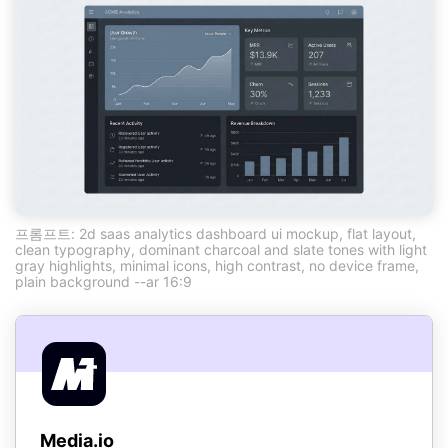
프롬프트: 2d saas analytics dashboard ui mockup, flat layout,
clean typography, dominant charcoal and slate tones with light
gray highlights, minimal icons, high contrast, no device frame,
plain background --ar 16:9
Media.io