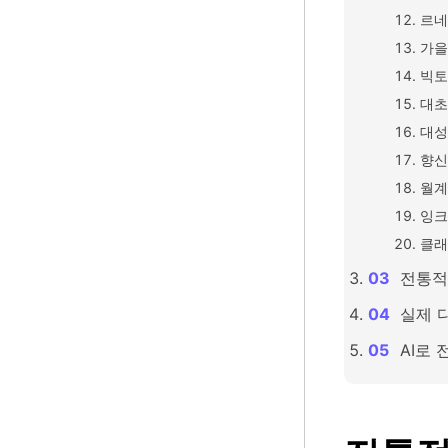
르네
가을
빅토
대초
대성
향신
월계
잉크
클래
전통적
실제 
AI로