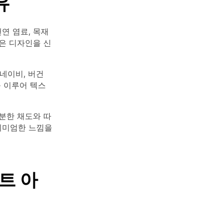
유
연 염료, 목재
함은 디자인을 신
네이비, 버건
를 이루어 텍스
분한 채도와 따
리미엄한 느낌을
트 아