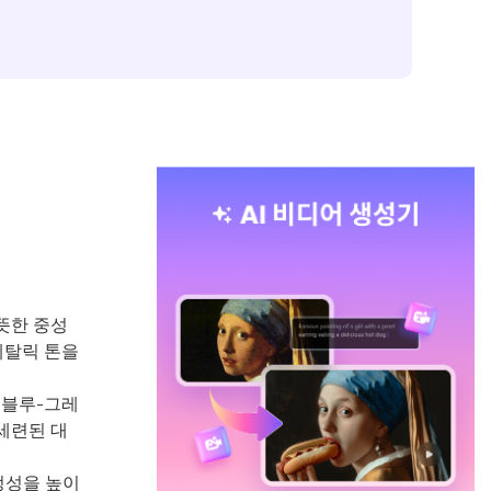
뜻한 중성
메탈릭 톤을
 블루-그레
세련된 대
정성을 높이