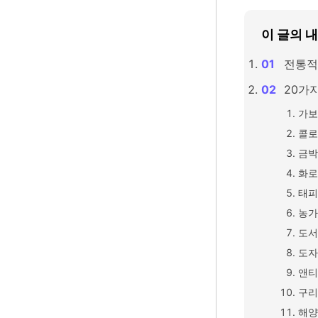
이 글의 
전통적
20가
가보
콜로
금박
화로
태피
농가
도서
도자
앤티
구리
해양