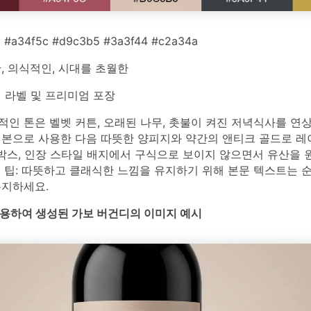
 #a34f5c #d9c3b5 #3a3f44 #c2a34a
, 의식적인, 시대를 초월한
 라벨 및 프리미엄 포장
인 톤은 벨벳 커튼, 오래된 나무, 촛불이 켜진 저녁식사를 연
기본으로 사용한 다음 따뜻한 양피지와 약간의 앤티크 골드로 
 박스, 인장 스타일 배지에서 구식으로 보이지 않으면서 유산을 
 팁: 따뜻하고 클래식한 느낌을 유지하기 위해 본문 텍스트는 
유지하세요.
를 사용하여 생성된 가보 버건디의 이미지 예시