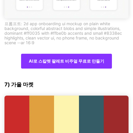
프롬프트: 2d app onboarding ui mockup on plain white
background, colorful abstract blobs and simple illustrations,
dominant #ff0035 with #ffbe0b accents and small #8338ec
highlights, clean vector ui, no phone frame, no background
scene --ar 16:9
AI로 스칼렛 팔레트 비주얼 무료로 만들기
7) 가을 마켓