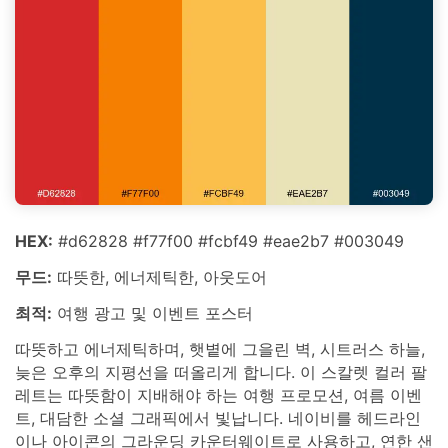
HEX:
#d62828 #f77f00 #fcbf49 #eae2b7 #003049
무드:
따뜻한, 에너제틱한, 아웃도어
최적:
여행 광고 및 이벤트 포스터
따뜻하고 에너제틱하며, 햇볕에 그을린 벽, 시트러스 하늘,
늦은 오후의 지평선을 떠올리게 합니다. 이 스칼렛 컬러 팔
레트는 따뜻함이 지배해야 하는 여행 프로모션, 여름 이벤
트, 대담한 소셜 그래픽에서 빛납니다. 네이비를 헤드라인
이나 아이콘의 그라운딩 카운터웨이트로 사용하고, 연한 샌