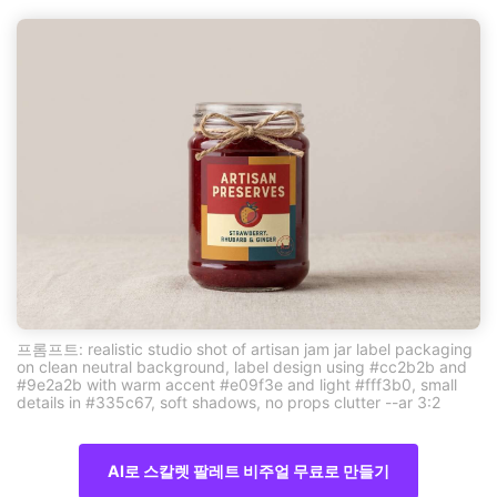
프롬프트: realistic studio shot of artisan jam jar label packaging
on clean neutral background, label design using #cc2b2b and
#9e2a2b with warm accent #e09f3e and light #fff3b0, small
details in #335c67, soft shadows, no props clutter --ar 3:2
AI로 스칼렛 팔레트 비주얼 무료로 만들기