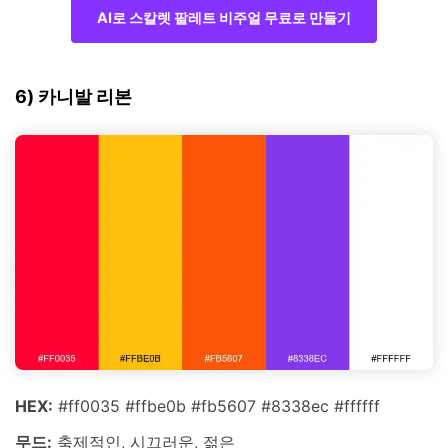
AI로 스칼렛 팔레트 비주얼 무료로 만들기
6) 카니발 리본
HEX:
#ff0035 #ffbe0b #fb5607 #8338ec #ffffff
무드:
축제적인, 시끄러운, 젊은