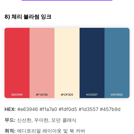
8) 체리 블라썸 잉크
HEX:
#e63946 #f1a7a0 #fdf0d5 #1d3557 #457b9d
무드:
신선한, 우아한, 모던 클래식
최적:
에디토리얼 레이아웃 및 북 커버