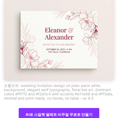
프롬프트: wedding invitation design on plain warm white
background, elegant serif typography, floral line art, dominant
colors #fff7f2 and #f2d0c4 with accents #e11d48 and #ff7a8a,
minimal and print-ready, no hands, no table --ar 4:3
AI로 스칼렛 팔레트 비주얼 무료로 만들기