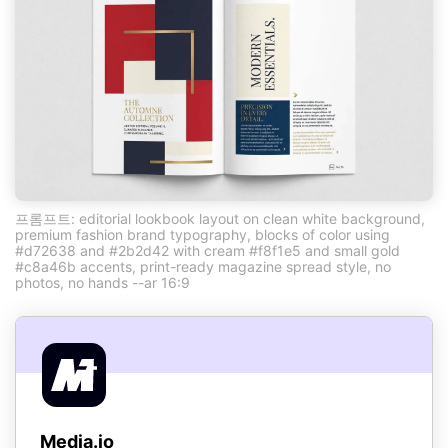
프롬프트: editorial lookbook layout on clean white background,
premium fashion brand typography, blocks of color using
#d72638 and #2b2d42 with cream #f8f1e5 and small gold
#c8a46b accents, print-ready magazine spread style, no
photos, no hands --ar 16:9
Media.io