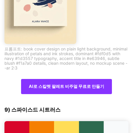
프롬프트: book cover design on plain light background, minimal
illustration of petals and ink strokes, dominant #fdf0d5 with
navy #1d3557 typography, accent title in #e63946, subtle
blush #f1a7a0 details, clean modern layout, no mockup scene -
-ar 2:3
AI로 스칼렛 팔레트 비주얼 무료로 만들기
9) 스파이스드 시트러스