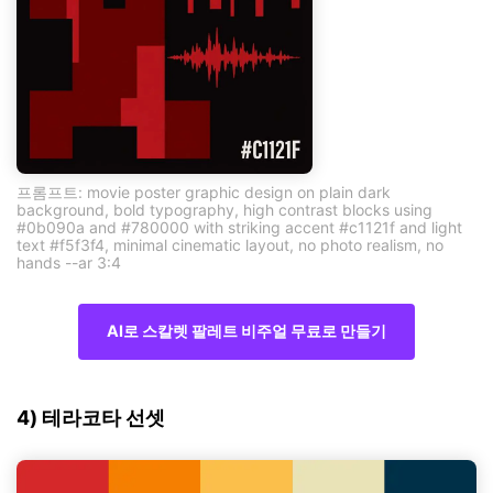
프롬프트: movie poster graphic design on plain dark
background, bold typography, high contrast blocks using
#0b090a and #780000 with striking accent #c1121f and light
text #f5f3f4, minimal cinematic layout, no photo realism, no
hands --ar 3:4
AI로 스칼렛 팔레트 비주얼 무료로 만들기
4) 테라코타 선셋