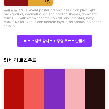
프롬프트: travel event poster graphic design on plain light
background, geometric sun and horizon shapes, dominant
#d62828 with warm accents #f77f00 and #fcbf49, navy
#003049 for type, clean modern layout, no photos, no hands --
ar 9:16
AI로 스칼렛 팔레트 비주얼 무료로 만들기
5) 베리 로즈우드