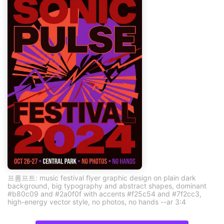
프롬프트: music festival flyer graphic design on plain dark
background, big typography and abstract shapes, dominant
#b80c09 and #2a0f0f with accents #f25c54 and #7f2cc3,
high-energy vector style, no photos, no hands --ar 3:4