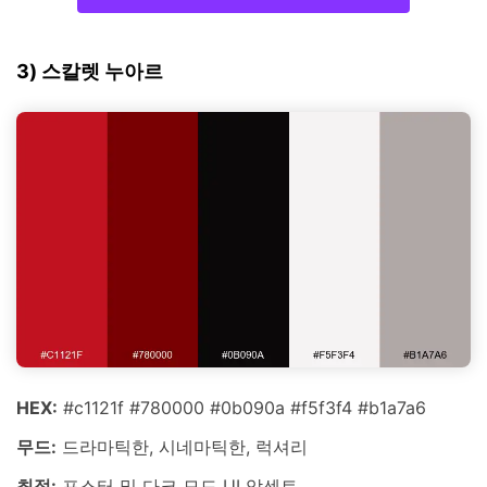
3) 스칼렛 누아르
HEX:
#c1121f #780000 #0b090a #f5f3f4 #b1a7a6
무드:
드라마틱한, 시네마틱한, 럭셔리
최적:
포스터 및 다크 모드 UI 악센트