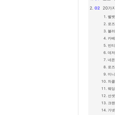
20가
벨벳
로즈
블러
카베
빈티
데저
네온
로즈
미니
차콜
웨딩
선셋
크랜
가넷