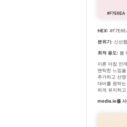
HEX:
#F7E6E
분위기:
신선함
최적 용도:
봄 
이른 아침 안
맨틱한 느낌을
추가하고 선명
대비를 원하는 
하게 유지하고
media.io