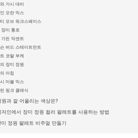
와 가시 대비
인 모란 믹스
티 모브 워크스페이스
 장미 통로
 가든 악센트
슨 버드 스테이트먼트
트 코랄 부케
의 장미 정원
의 아침
시 마블 믹스
린 핑크 클래식
정원과 잘 어울리는 색상은?
디자인에서 장미 정원 컬러 팔레트를 사용하는 방법
 장미 정원 팔레트 비주얼 만들기