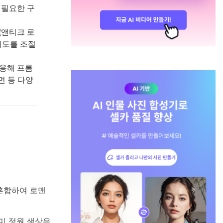
 필요한 구
징(앤티크 로
채도를 조절
 활용해 프롬
면 등 다양
 혼합하여 로맨
장미 정원 색상은