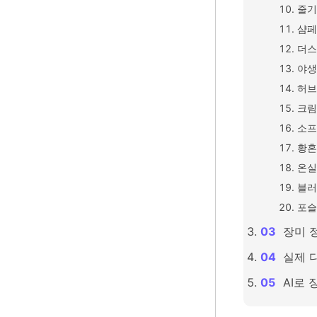
줄기
샴페
더스
야생
허브
크림
소프
황혼
온실
블러
포슬
장미 
실제 
AI로