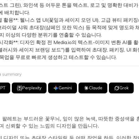
트 그린), 와인색 등 어두운 톤을 텍스트, 로고 및 명확한 대비가
에 배치합니다.
별 활용**: 웰니스 앱 UI(꽃잎과 세이지 모던 UI), 고급 뷰티 패키
 브라이덜 샤워 초대장(샴페인 모란 믹스) 등 목적에 맞게 명도와 
가지 이상의 다양한 분위기를 연출할 수 있습니다.
 시각화**: 디자인 확정 전 Media.io의 텍스트-이미지 변환 AI를
"블러시와 세이지 브랜딩 보드")를 입력하여 초대장, 패키징, UI 화
 목업을 무료로 빠르게 생성하고 테스트할 수 있습니다.
 a summary
GPT
Perplexity
Gemini
Claude
Grok
 팔레트는 부드러운 꽃무늬, 잎이 많은 녹색, 따뜻한 중성색을
며 신뢰할 수 있는 느낌의 디자인을 만듭니다.
UI 디자인 또는 초대장 스타일링 등 어떤 작업을 하든, 이러한 