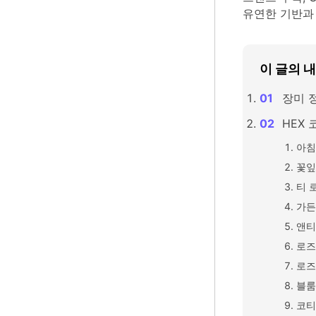
유연한 기반과
이 글의 
장미 
HEX
아침
꽃잎
티 
가든
앤티
로즈
로즈
블룸
코티