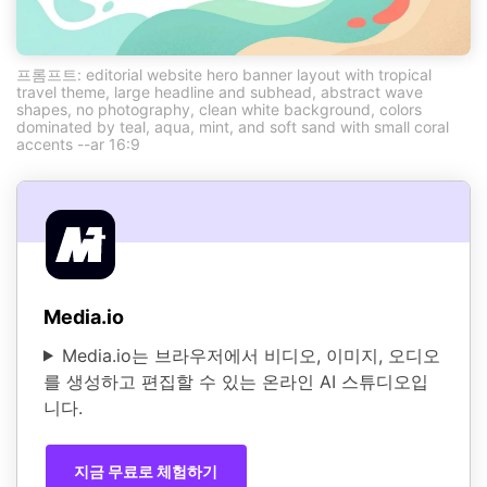
프롬프트: editorial website hero banner layout with tropical
travel theme, large headline and subhead, abstract wave
shapes, no photography, clean white background, colors
dominated by teal, aqua, mint, and soft sand with small coral
accents --ar 16:9
Media.io
Media.io는 브라우저에서 비디오, 이미지, 오디오
를 생성하고 편집할 수 있는 온라인 AI 스튜디오입
니다.
지금 무료로 체험하기