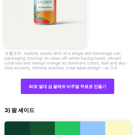
프롬프트: realistic studio shot of a single slim beverage can
packaging mockup on clean off-white background, vibrant
coral red and mango orange as dominant colors, teal and sky-
blue accents, minimal shadow, crisp label design --ar 3:4
AI로 열대 섬 팔레트 비주얼 무료로 만들기
3) 팜 셰이드