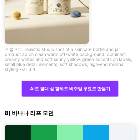
프롬프트: realistic studio shot of a skincare bottle and jar
product ad on clean warm off-white background, dominant
creamy whites and soft sunny yellow, green accents on labels,
small blue detail elements, soft shadows, high-end minimal
styling --ar 3:4
AI로 열대 섬 팔레트 비주얼 무료로 만들기
8) 바나나 리프 모던