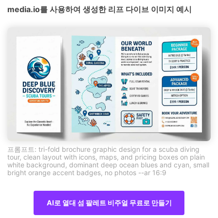
media.io를 사용하여 생성한 리프 다이브 이미지 예시
프롬프트: tri-fold brochure graphic design for a scuba diving
tour, clean layout with icons, maps, and pricing boxes on plain
white background, dominant deep ocean blues and cyan, small
bright orange accent badges, no photos --ar 16:9
AI로 열대 섬 팔레트 비주얼 무료로 만들기