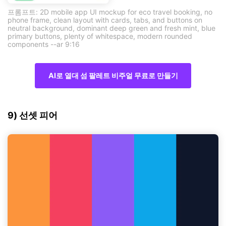
프롬프트: 2D mobile app UI mockup for eco travel booking, no
phone frame, clean layout with cards, tabs, and buttons on
neutral background, dominant deep green and fresh mint, blue
primary buttons, plenty of whitespace, modern rounded
components --ar 9:16
AI로 열대 섬 팔레트 비주얼 무료로 만들기
9) 선셋 피어