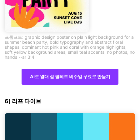
프롬프트: graphic design poster on plain light background for a
summer beach party, bold typography and abstract floral
shapes, dominant hot pink and coral with orange highlights,
soft yellow background areas, small teal accents, no photos, no
hands --ar 3:4
AI로 열대 섬 팔레트 비주얼 무료로 만들기
6) 리프 다이브