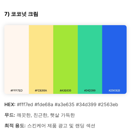
7) 코코넛 크림
HEX:
#fff7ed #fde68a #a3e635 #34d399 #2563eb
무드:
깨끗한, 친근한, 햇살 가득한
최적 용도:
스킨케어 제품 광고 및 랜딩 섹션