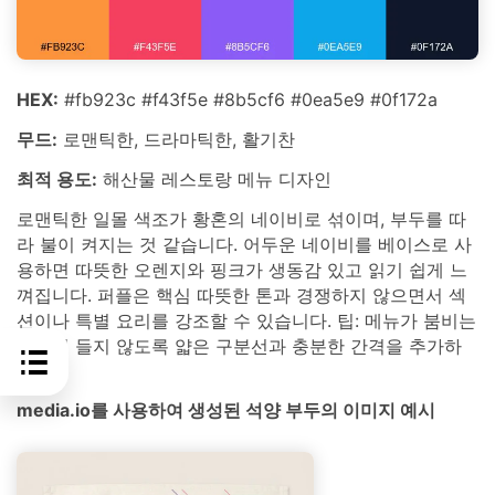
HEX:
#fb923c #f43f5e #8b5cf6 #0ea5e9 #0f172a
무드:
로맨틱한, 드라마틱한, 활기찬
최적 용도:
해산물 레스토랑 메뉴 디자인
로맨틱한 일몰 색조가 황혼의 네이비로 섞이며, 부두를 따
라 불이 켜지는 것 같습니다. 어두운 네이비를 베이스로 사
용하면 따뜻한 오렌지와 핑크가 생동감 있고 읽기 쉽게 느
껴집니다. 퍼플은 핵심 따뜻한 톤과 경쟁하지 않으면서 섹
션이나 특별 요리를 강조할 수 있습니다. 팁: 메뉴가 붐비는
느낌이 들지 않도록 얇은 구분선과 충분한 간격을 추가하
세요.
media.io를 사용하여 생성된 석양 부두의 이미지 예시