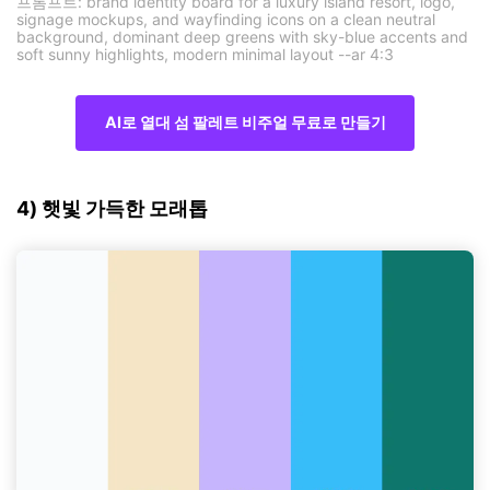
프롬프트: brand identity board for a luxury island resort, logo,
signage mockups, and wayfinding icons on a clean neutral
background, dominant deep greens with sky-blue accents and
soft sunny highlights, modern minimal layout --ar 4:3
AI로 열대 섬 팔레트 비주얼 무료로 만들기
4) 햇빛 가득한 모래톱