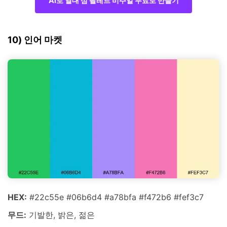
AI로 열대 섬 팔레트 비주얼 무료로 만들기
10) 인어 마켓
HEX:
#22c55e #06b6d4 #a78bfa #f472b6 #fef3c7
무드:
기발한, 밝은, 젊은