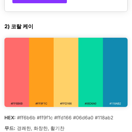
2) 코랄 케이
HEX:
#ff6b6b #ff9f1c #ffd166 #06d6a0 #118ab2
무드:
경쾌한, 화창한, 활기찬