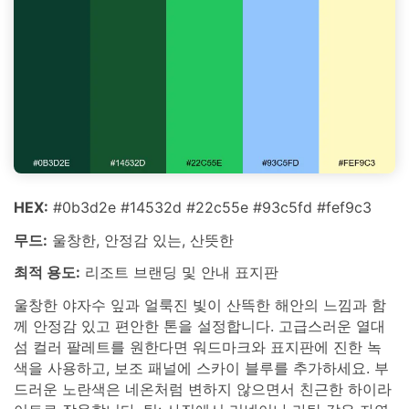
HEX:
#0b3d2e #14532d #22c55e #93c5fd #fef9c3
무드:
울창한, 안정감 있는, 산뜻한
최적 용도:
리조트 브랜딩 및 안내 표지판
울창한 야자수 잎과 얼룩진 빛이 산뜩한 해안의 느낌과 함
께 안정감 있고 편안한 톤을 설정합니다. 고급스러운 열대
섬 컬러 팔레트를 원한다면 워드마크와 표지판에 진한 녹
색을 사용하고, 보조 패널에 스카이 블루를 추가하세요. 부
드러운 노란색은 네온처럼 변하지 않으면서 친근한 하이라