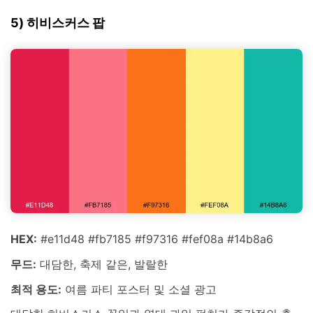
5) 히비스커스 팝
HEX:
#e11d48 #fb7185 #f97316 #fef08a #14b8a6
무드:
대담한, 축제 같은, 발랄한
최적 용도:
여름 파티 포스터 및 소셜 광고