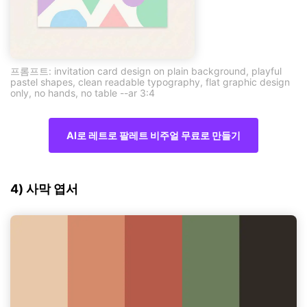
프롬프트: invitation card design on plain background, playful
pastel shapes, clean readable typography, flat graphic design
only, no hands, no table --ar 3:4
AI로 레트로 팔레트 비주얼 무료로 만들기
4) 사막 엽서