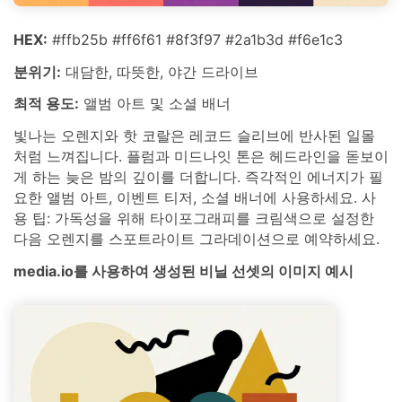
HEX:
#ffb25b #ff6f61 #8f3f97 #2a1b3d #f6e1c3
분위기:
대담한, 따뜻한, 야간 드라이브
최적 용도:
앨범 아트 및 소셜 배너
빛나는 오렌지와 핫 코랄은 레코드 슬리브에 반사된 일몰
처럼 느껴집니다. 플럼과 미드나잇 톤은 헤드라인을 돋보이
게 하는 늦은 밤의 깊이를 더합니다. 즉각적인 에너지가 필
요한 앨범 아트, 이벤트 티저, 소셜 배너에 사용하세요. 사
용 팁: 가독성을 위해 타이포그래피를 크림색으로 설정한
다음 오렌지를 스포트라이트 그라데이션으로 예약하세요.
media.io를 사용하여 생성된 비닐 선셋의 이미지 예시