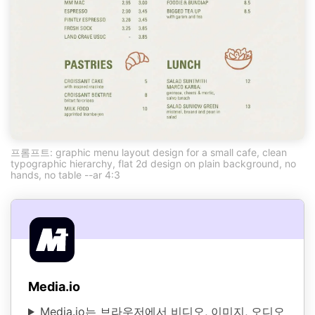
프롬프트: graphic menu layout design for a small cafe, clean
typographic hierarchy, flat 2d design on plain background, no
hands, no table --ar 4:3
Media.io
Media.io는 브라우저에서 비디오, 이미지, 오디오