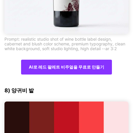
Prompt: realistic studio shot of wine bottle label design,
cabernet and blush color scheme, premium typography, clean
white background, soft studio lighting, high detail --ar 3:2
AI로 레드 팔레트 비주얼을 무료로 만들기
8) 양귀비 밭