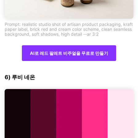
Prompt: realistic studio shot of artisan product packaging, kraft
paper label, brick red and cream color scheme, clean seamless
background, soft shadows, high detail --ar 3:2
AI로 레드 팔레트 비주얼을 무료로 만들기
6) 루비 네온