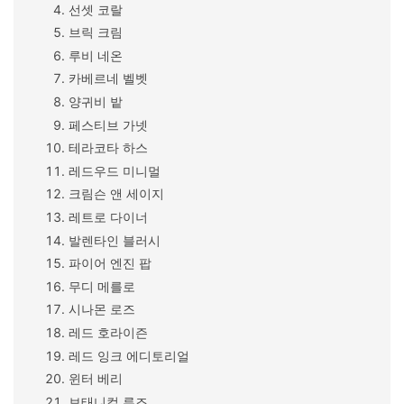
선셋 코랄
브릭 크림
루비 네온
카베르네 벨벳
양귀비 밭
페스티브 가넷
테라코타 하스
레드우드 미니멀
크림슨 앤 세이지
레트로 다이너
발렌타인 블러시
파이어 엔진 팝
무디 메를로
시나몬 로즈
레드 호라이즌
레드 잉크 에디토리얼
윈터 베리
보태니컬 루즈