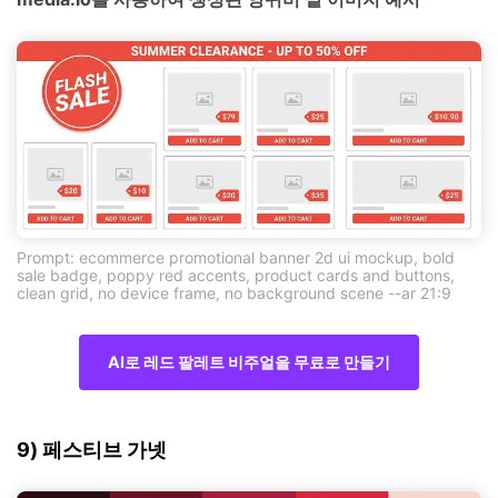
Prompt: ecommerce promotional banner 2d ui mockup, bold
sale badge, poppy red accents, product cards and buttons,
clean grid, no device frame, no background scene --ar 21:9
AI로 레드 팔레트 비주얼을 무료로 만들기
9) 페스티브 가넷