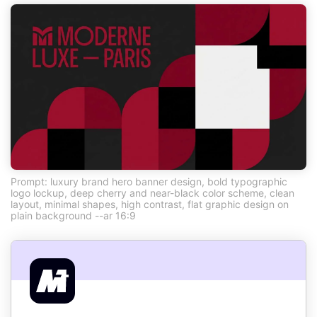
Prompt: luxury brand hero banner design, bold typographic
logo lockup, deep cherry and near-black color scheme, clean
layout, minimal shapes, high contrast, flat graphic design on
plain background --ar 16:9