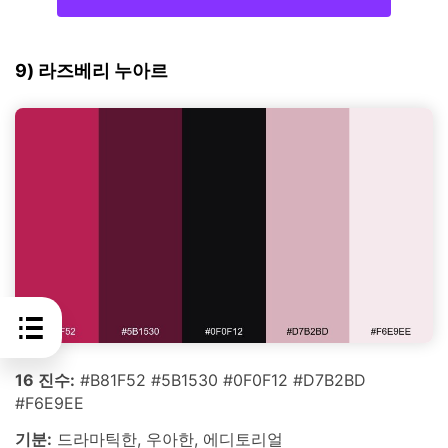
9) 라즈베리 누아르
16 진수:
#B81F52 #5B1530 #0F0F12 #D7B2BD
#F6E9EE
기분:
드라마틱한, 우아한, 에디토리얼