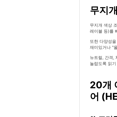
무지개
무지개 색상 조
레이블 등)를 
또한 다양성을
재미있거나 "
뉴트럴, 간격,
놀랍도록 읽기
20개
어 (H