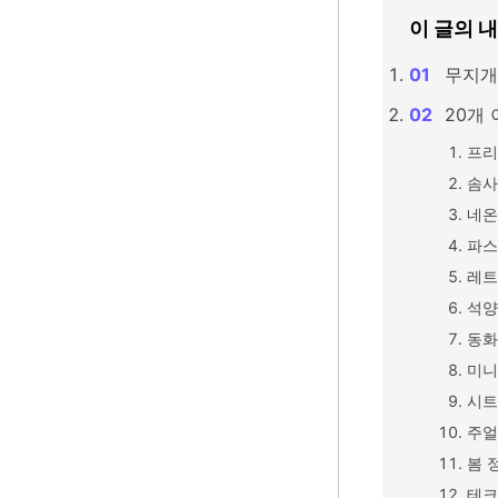
이 글의 
무지개
20개 
프리
솜사
네온
파스
레트
석양
동화
미니
시트
주얼
봄 
테크