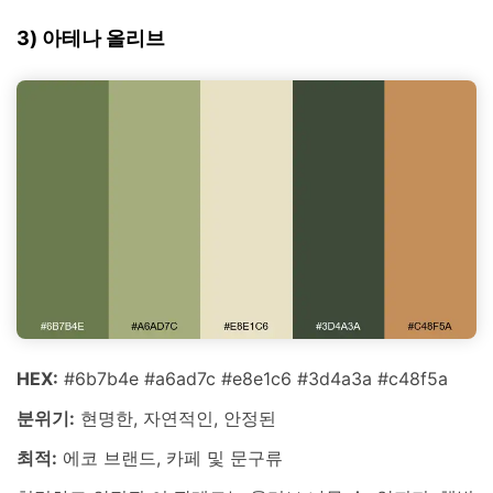
3) 아테나 올리브
HEX:
#6b7b4e #a6ad7c #e8e1c6 #3d4a3a #c48f5a
분위기:
현명한, 자연적인, 안정된
최적:
에코 브랜드, 카페 및 문구류