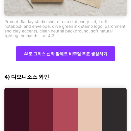
Prompt: flat lay studio shot of eco stationery set, kraft
notebook and envelope, olive green ink stamp logo, parchment
and clay accents, clean neutral background, soft natural
lighting, no hands --ar 4:3
AI로 그리스 신화 팔레트 비주얼 무료 생성하기
4) 디오니소스 와인