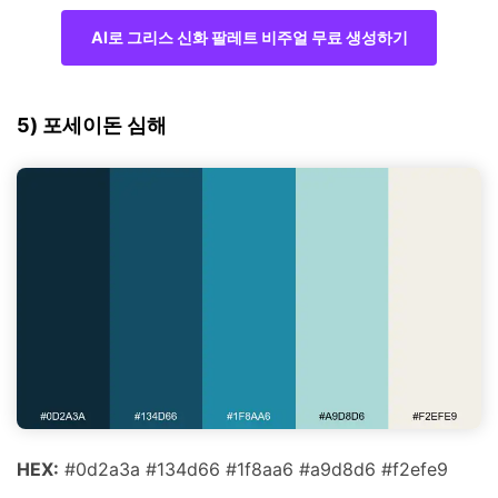
AI로 그리스 신화 팔레트 비주얼 무료 생성하기
5) 포세이돈 심해
HEX:
#0d2a3a #134d66 #1f8aa6 #a9d8d6 #f2efe9