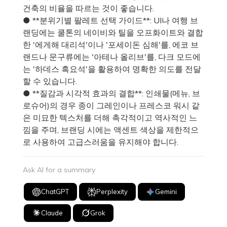
건축의 비율을 따르는 것이 좋습니다.
● **분위기별 팔레트 선택 가이드**: UI나 여행 브
랜딩에는 쿨톤의 네이비와 틸을 오프화이트와 결합
한 '에게해 대리석'이나 '포세이돈 심해'를, 에코 브
랜드나 문구류에는 '아테나 올리브'를, 다크 모드에
는 '하데스 흑요석'을 활용하여 명확한 의도를 전달
할 수 있습니다.
● **질감과 시각적 효과의 결합**: 인쇄물(메뉴, 브
로슈어)의 경우 종이 그레인이나 프레스코 워시 같
은 미묘한 텍스처를 더해 촉각적이고 역사적인 느
낌을 주며, 브랜딩 시에는 액센트 색상을 제한적으
로 사용하여 고급스러움을 유지해야 합니다.
Ask AI for a summary
ChatGPT
Perplexity
Gemini
Claude
Grok