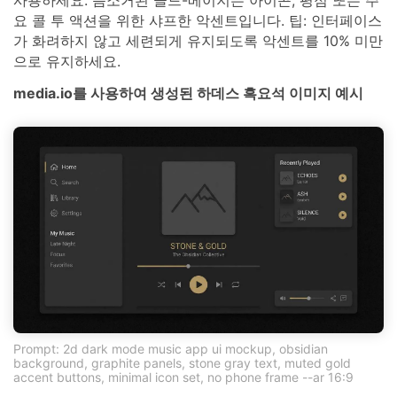
사용하세요. 음소거된 골드-베이지는 아이콘, 평점 또는 주
요 콜 투 액션을 위한 샤프한 악센트입니다. 팁: 인터페이스
가 화려하지 않고 세련되게 유지되도록 악센트를 10% 미만
으로 유지하세요.
media.io를 사용하여 생성된 하데스 흑요석 이미지 예시
Prompt: 2d dark mode music app ui mockup, obsidian
background, graphite panels, stone gray text, muted gold
accent buttons, minimal icon set, no phone frame --ar 16:9