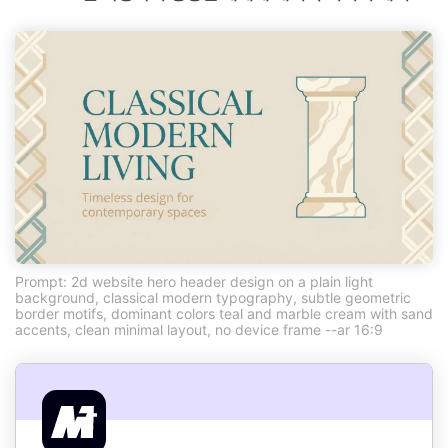
Prompt: 2d website hero header design on a plain light
background, classical modern typography, subtle geometric
border motifs, dominant colors teal and marble cream with sand
accents, clean minimal layout, no device frame --ar 16:9