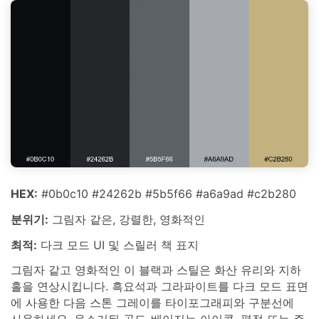
HEX:
#0b0c10 #24262b #5b5f66 #a6a9ad #c2b280
분위기:
그림자 같은, 강렬한, 영화적인
최적:
다크 모드 UI 및 스릴러 책 표지
그림자 같고 영화적인 이 블랙과 스틸은 화산 유리와 지하
홀을 연상시킵니다. 흑요석과 그라파이트를 다크 모드 표면
에 사용한 다음 스톤 그레이를 타이포그래피와 구분선에