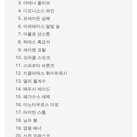
아테나 올리브
디오니소스 와인
포세이돈 심해
아르테미스 달빛 숲
아폴로 선스톤
하데스 흑요석
세이렌 코랄
오라클 스모크
스파르타 브론즈
키클라데스 화이트워시
델피 월계수
메두사 제이드
페가수스 새벽
미노타우로스 미로
타이탄 스톰
님프 봄
영웅 배너
신전 프레스코