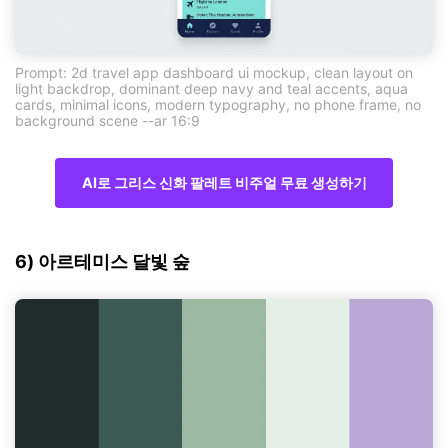
Prompt: 2d travel app dashboard ui mockup, clean layout on
light backdrop, dominant deep navy and teal accents, aqua
cards, minimal icons, modern typography, no phone frame, no
background scene --ar 16:9
AI로 그리스 신화 팔레트 비주얼 무료 생성하기
6) 아르테미스 달빛 숲