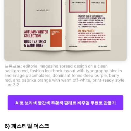
프롬프트: editorial magazine spread design on a clean
background, fashion lookbook layout with typography blocks
and image placeholders, dominant tones deep purple, berry
red, and paprika orange with warm off-white, print-ready style
--ar 3:2
AI로 보라색 빨간색 주황색 팔레트 비주얼 무료로 만들기
6) 페스티벌 더스크