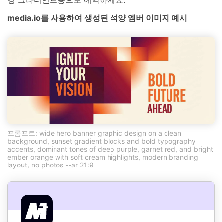
경 그라디언트용으로 예약하세요.
media.io를 사용하여 생성된 석양 엠버 이미지 예시
프롬프트: wide hero banner graphic design on a clean
background, sunset gradient blocks and bold typography
accents, dominant tones of deep purple, garnet red, and bright
ember orange with soft cream highlights, modern branding
layout, no photos --ar 21:9