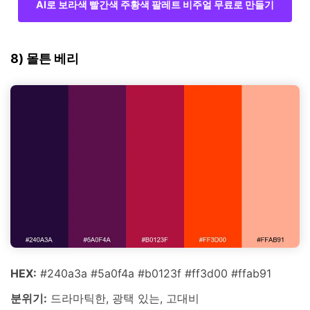
AI로 보라색 빨간색 주황색 팔레트 비주얼 무료로 만들기
8) 몰튼 베리
HEX:
#240a3a #5a0f4a #b0123f #ff3d00 #ffab91
분위기:
드라마틱한, 광택 있는, 고대비