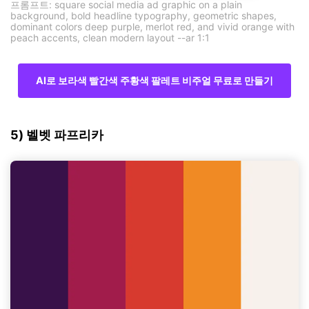
프롬프트: square social media ad graphic on a plain
background, bold headline typography, geometric shapes,
dominant colors deep purple, merlot red, and vivid orange with
peach accents, clean modern layout --ar 1:1
AI로 보라색 빨간색 주황색 팔레트 비주얼 무료로 만들기
5) 벨벳 파프리카