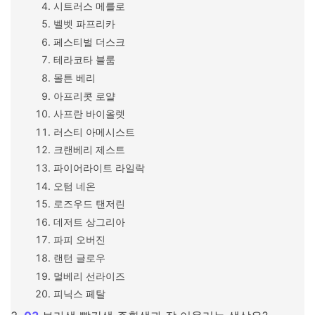
시트러스 메를로
벨벳 파프리카
페스티벌 더스크
테라코타 블룸
몰튼 베리
아프리콧 로얄
사프란 바이올렛
러스티 아메시스트
크랜베리 제스트
파이어라이트 라일락
오텀 네온
로즈우드 탠저린
데저트 상그리아
파피 오버진
랜턴 글로우
멀베리 선라이즈
피닉스 페탈