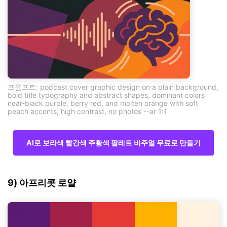
프롬프트: podcast cover graphic design on a plain background,
bold title typography and abstract shapes, dominant colors
near-black purple, berry red, and molten orange with soft
peach accents, high contrast, no photos --ar 1:1
AI로 보라색 빨간색 주황색 팔레트 비주얼 무료로 만들기
9) 아프리콧 로얄