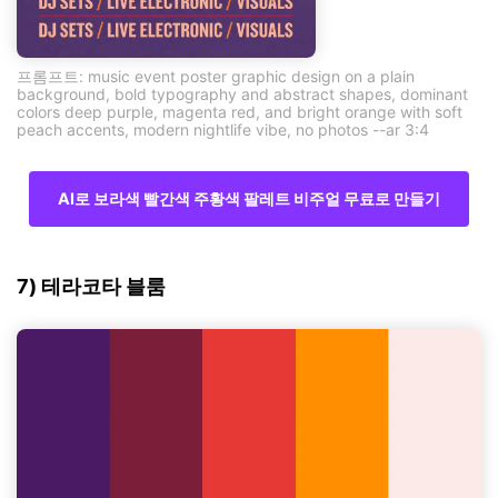
프롬프트: music event poster graphic design on a plain
background, bold typography and abstract shapes, dominant
colors deep purple, magenta red, and bright orange with soft
peach accents, modern nightlife vibe, no photos --ar 3:4
AI로 보라색 빨간색 주황색 팔레트 비주얼 무료로 만들기
7) 테라코타 블룸