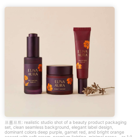
프롬프트: realistic studio shot of a beauty product packaging
set, clean seamless background, elegant label design,
dominant colors deep purple, garnet red, and bright orange
accent with soft cream, premium lighting, minimal props --ar 1:1