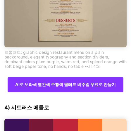
프롬프트: graphic design restaurant menu on a plain
background, elegant typography and section dividers,
dominant colors plum purple, warm red, and spiced orange with
soft beige paper tone, no hands, no table --ar 4:3
AI로 보라색 빨간색 주황색 팔레트 비주얼 무료로 만들기
4) 시트러스 메를로