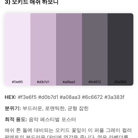
3) 오키드 애쉬 하모니
HEX:
#f3e6f5 #d0b7d1 #a08aa3 #6c6672 #3a383f
분위기:
부드러운, 로맨틱한, 균형 잡힌
최적 용도:
음악 페스티벌 포스터
애쉬 톤 돌에 대비되는 오키드 꽃잎이 이 퍼플 그레이 컬러
팔레트의 부드러운 대비에 영감을 줍니다. 옅은 라벤더를