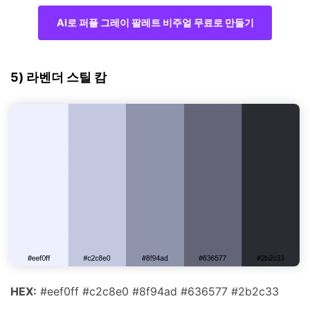
AI로 퍼플 그레이 팔레트 비주얼 무료로 만들기
5) 라벤더 스틸 캄
HEX:
#eef0ff #c2c8e0 #8f94ad #636577 #2b2c33