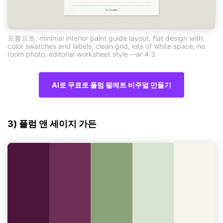
프롬프트: minimal interior paint guide layout, flat design with
color swatches and labels, clean grid, lots of white space, no
room photo, editorial worksheet style --ar 4:3
AI로 무료로 플럼 팔레트 비주얼 만들기
3) 플럼 앤 세이지 가든