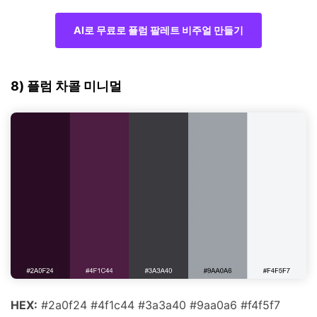
AI로 무료로 플럼 팔레트 비주얼 만들기
8) 플럼 차콜 미니멀
HEX:
#2a0f24 #4f1c44 #3a3a40 #9aa0a6 #f4f5f7