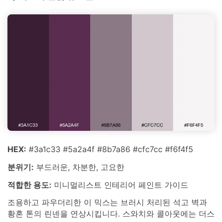
HEX:
#3a1c33 #5a2a4f #8b7a86 #cfc7cc #f6f4f5
분위기:
부드러운, 차분한, 고요한
적합한 용도:
미니멀리스트 인테리어 페인트 가이드
조용하고 파우더리한 이 믹스는 브러시 처리된 석고 벽과
황혼 톤의 린넨을 연상시킵니다. 스와치와 콜아웃에는 더스