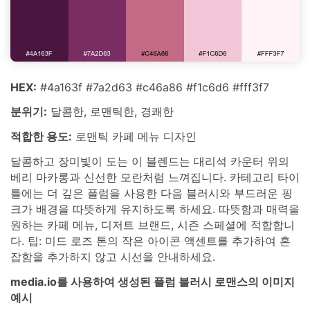
HEX:
#4a163f #7a2d63 #c46a86 #f1c6d6 #fff3f7
분위기:
달콤한, 로맨틱한, 경쾌한
적합한 용도:
로맨틱 카페 메뉴 디자인
달콤하고 장미빛이 도는 이 블렌드는 대리석 카운터 위의
베리 마카롱과 신선한 모란처럼 느껴집니다. 카테고리 타이
틀에는 더 깊은 플럼을 사용한 다음 블러시와 부드러운 핑
크가 배경을 따뜻하게 유지하도록 하세요. 따뜻함과 매력을
원하는 카페 메뉴, 디저트 브랜드, 시즌 스페셜에 적합합니
다. 팁: 미드 로즈 톤의 작은 아이콘 액센트를 추가하여 혼
잡함을 추가하지 않고 시선을 안내하세요.
media.io를 사용하여 생성된 플럼 블러시 로맨스의 이미지
예시