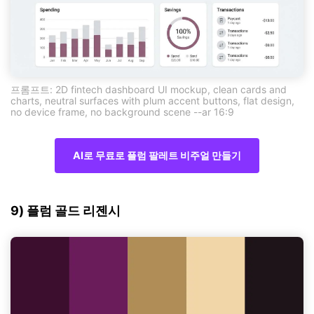
프롬프트: 2D fintech dashboard UI mockup, clean cards and
charts, neutral surfaces with plum accent buttons, flat design,
no device frame, no background scene --ar 16:9
AI로 무료로 플럼 팔레트 비주얼 만들기
9) 플럼 골드 리젠시