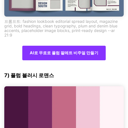
프롬프트: fashion lookbook editorial spread layout, magazine
grid, bold headings, clean typography, plum and denim blue
accents, placeholder image blocks, print-ready design --ar
21:9
AI로 무료로 플럼 팔레트 비주얼 만들기
7) 플럼 블러시 로맨스