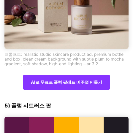
프롬프트: realistic studio skincare product ad, premium bottle
and box, clean cream background with subtle plum to mocha
gradient, soft shadow, high-end lighting --ar 3:2
AI로 무료로 플럼 팔레트 비주얼 만들기
5) 플럼 시트러스 팝