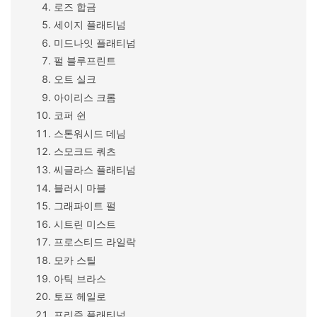
로즈 합금
세이지 플래티넘
미드나잇 플래티넘
펄 블루프린트
오트 실크
아이리스 크롬
코퍼 쉰
스톤워시드 데님
스모크드 쿼츠
씨글라스 플래티넘
블러시 마블
그래파이트 펄
시트린 미스트
프로스티드 라일락
모카 스틸
아틱 브라스
토프 헤일로
프리즘 플래티넘