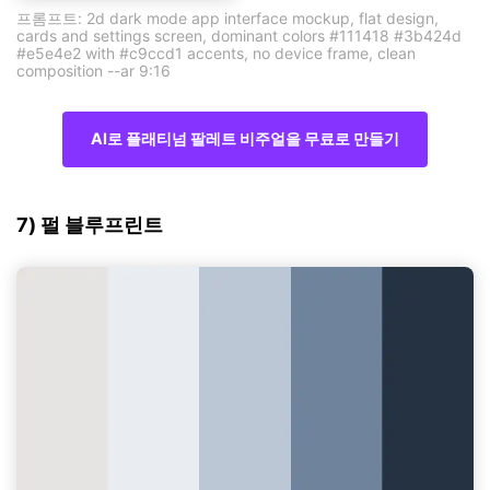
프롬프트: 2d dark mode app interface mockup, flat design,
cards and settings screen, dominant colors #111418 #3b424d
#e5e4e2 with #c9ccd1 accents, no device frame, clean
composition --ar 9:16
AI로 플래티넘 팔레트 비주얼을 무료로 만들기
7) 펄 블루프린트