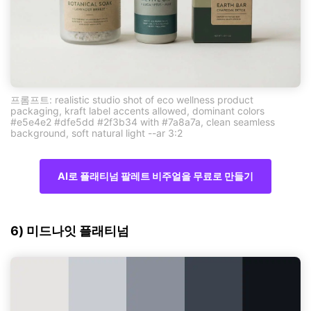
프롬프트: realistic studio shot of eco wellness product
packaging, kraft label accents allowed, dominant colors
#e5e4e2 #dfe5dd #2f3b34 with #7a8a7a, clean seamless
background, soft natural light --ar 3:2
AI로 플래티넘 팔레트 비주얼을 무료로 만들기
6) 미드나잇 플래티넘