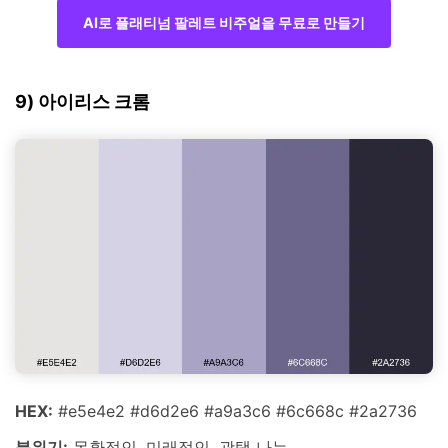
AI로 플래티넘 팔레트 비주얼을 무료로 만들기
9) 아이리스 크롬
HEX:
#e5e4e2 #d6d2e6 #a9a3c6 #6c668c #2a2736
분위기:
몽환적인, 미래적인, 광택 나는