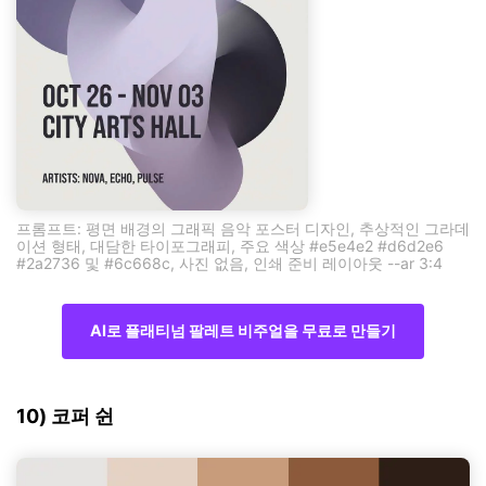
프롬프트: 평면 배경의 그래픽 음악 포스터 디자인, 추상적인 그라데
이션 형태, 대담한 타이포그래피, 주요 색상 #e5e4e2 #d6d2e6
#2a2736 및 #6c668c, 사진 없음, 인쇄 준비 레이아웃 --ar 3:4
AI로 플래티넘 팔레트 비주얼을 무료로 만들기
10) 코퍼 쉰