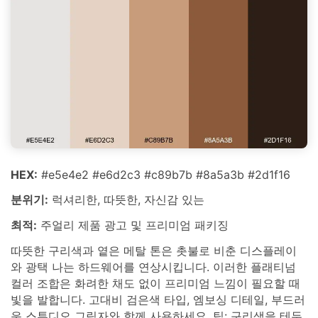
HEX:
#e5e4e2 #e6d2c3 #c89b7b #8a5a3b #2d1f16
분위기:
럭셔리한, 따뜻한, 자신감 있는
최적:
주얼리 제품 광고 및 프리미엄 패키징
따뜻한 구리색과 옅은 메탈 톤은 촛불로 비춘 디스플레이
와 광택 나는 하드웨어를 연상시킵니다. 이러한 플래티넘
컬러 조합은 화려한 채도 없이 프리미엄 느낌이 필요할 때
빛을 발합니다. 고대비 검은색 타입, 엠보싱 디테일, 부드러
운 스튜디오 그림자와 함께 사용하세요. 팁: 구리색을 테두