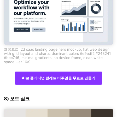
프롬프트: 2d saas landing page hero mockup, flat web design
with grid layout and charts, dominant colors #e9edf2 #243241
#bcc7d6, minimal gradients, no device frame, clean white
space --ar 16:9
AI로 플래티넘 팔레트 비주얼을 무료로 만들기
8) 오트 실크