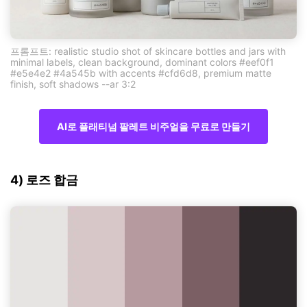
프롬프트: realistic studio shot of skincare bottles and jars with
minimal labels, clean background, dominant colors #eef0f1
#e5e4e2 #4a545b with accents #cfd6d8, premium matte
finish, soft shadows --ar 3:2
AI로 플래티넘 팔레트 비주얼을 무료로 만들기
4) 로즈 합금