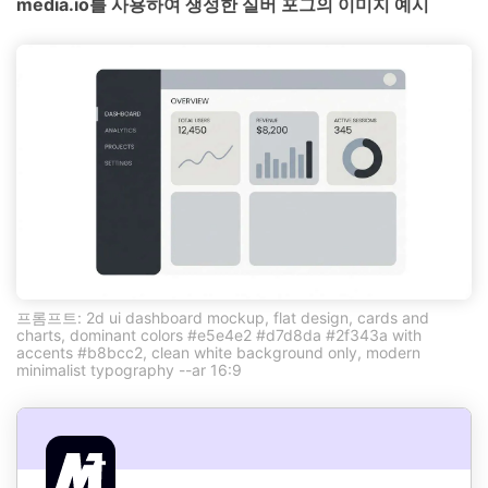
media.io를 사용하여 생성한 실버 포그의 이미지 예시
프롬프트: 2d ui dashboard mockup, flat design, cards and
charts, dominant colors #e5e4e2 #d7d8da #2f343a with
accents #b8bcc2, clean white background only, modern
minimalist typography --ar 16:9