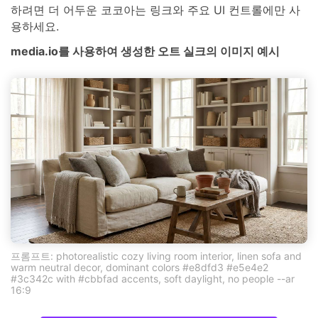
하려면 더 어두운 코코아는 링크와 주요 UI 컨트롤에만 사
용하세요.
media.io를 사용하여 생성한 오트 실크의 이미지 예시
프롬프트: photorealistic cozy living room interior, linen sofa and
warm neutral decor, dominant colors #e8dfd3 #e5e4e2
#3c342c with #cbbfad accents, soft daylight, no people --ar
16:9