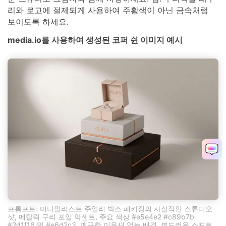
리와 로고에 절제되게 사용하여 주황색이 아닌 금속처럼
보이도록 하세요.
media.io를 사용하여 생성된 코퍼 쉰 이미지 예시
프롬프트: 미니멀리스트 주얼리 박스 패키징의 사실적인 스튜디오
샷, 메탈릭 구리 포일 악센트, 주요 색상 #e5e4e2 #c89b7b
#2d1f16 및 #e6d2c3, 깨끗한 이음새 없는 배경, 부드러운 스포트