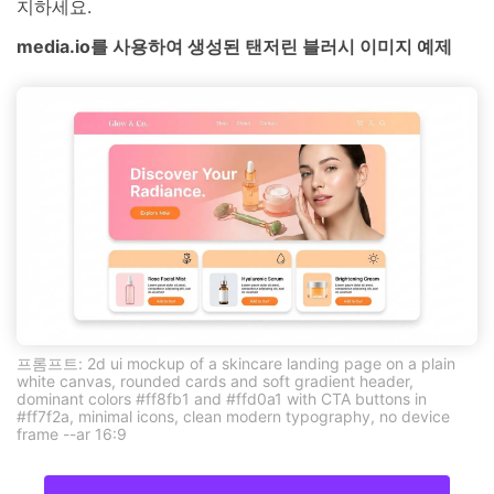
지하세요.
media.io를 사용하여 생성된 탠저린 블러시 이미지 예제
프롬프트: 2d ui mockup of a skincare landing page on a plain
white canvas, rounded cards and soft gradient header,
dominant colors #ff8fb1 and #ffd0a1 with CTA buttons in
#ff7f2a, minimal icons, clean modern typography, no device
frame --ar 16:9