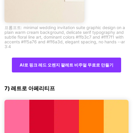
프롬프트: minimal wedding invitation suite graphic design on a
plain warm cream background, delicate serif typography and
subtle floral line art, dominant colors #ffb3c7 and #fff7f1 with
accents #ff5a76 and #ff6a3d, elegant spacing, no hands --ar
3:4
AI로 핑크 레드 오렌지 팔레트 비주얼 무료로 만들기
7) 레트로 아페리티프