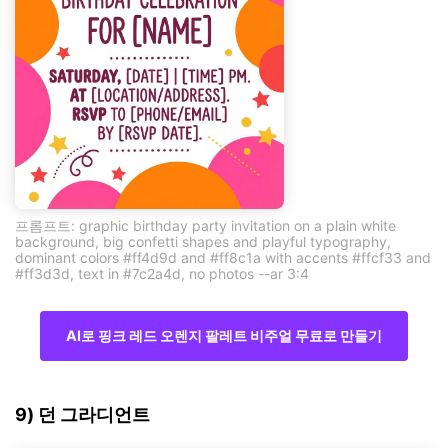
프롬프트: graphic birthday party invitation on a plain white
background, big confetti shapes and playful typography,
dominant colors #ff4d9d and #ff8c1a with accents #ffcf33 and
#ff3d3d, text in #7c2a4d, no photos --ar 3:4
AI로 핑크 레드 오렌지 팔레트 비주얼 무료로 만들기
9) 던 그라디언트