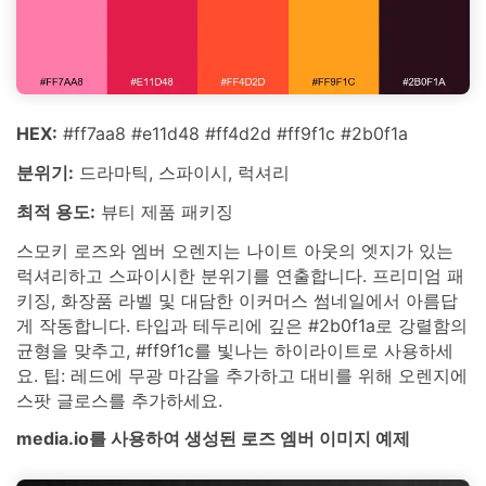
HEX:
#ff7aa8 #e11d48 #ff4d2d #ff9f1c #2b0f1a
분위기:
드라마틱, 스파이시, 럭셔리
최적 용도:
뷰티 제품 패키징
스모키 로즈와 엠버 오렌지는 나이트 아웃의 엣지가 있는
럭셔리하고 스파이시한 분위기를 연출합니다. 프리미엄 패
키징, 화장품 라벨 및 대담한 이커머스 썸네일에서 아름답
게 작동합니다. 타입과 테두리에 깊은 #2b0f1a로 강렬함의
균형을 맞추고, #ff9f1c를 빛나는 하이라이트로 사용하세
요. 팁: 레드에 무광 마감을 추가하고 대비를 위해 오렌지에
스팟 글로스를 추가하세요.
media.io를 사용하여 생성된 로즈 엠버 이미지 예제