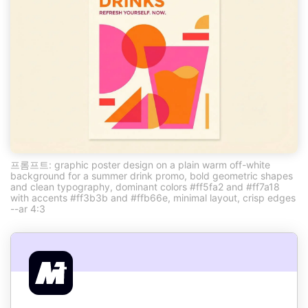
프롬프트: graphic poster design on a plain warm off-white
background for a summer drink promo, bold geometric shapes
and clean typography, dominant colors #ff5fa2 and #ff7a18
with accents #ff3b3b and #ffb66e, minimal layout, crisp edges
--ar 4:3