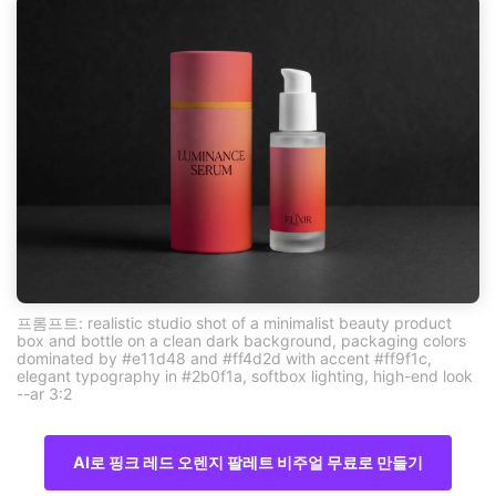
프롬프트: realistic studio shot of a minimalist beauty product
box and bottle on a clean dark background, packaging colors
dominated by #e11d48 and #ff4d2d with accent #ff9f1c,
elegant typography in #2b0f1a, softbox lighting, high-end look
--ar 3:2
AI로 핑크 레드 오렌지 팔레트 비주얼 무료로 만들기