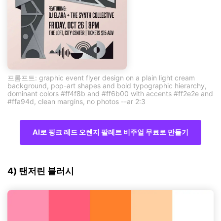
프롬프트: graphic event flyer design on a plain light cream
background, pop-art shapes and bold typographic hierarchy,
dominant colors #ff4f8b and #ff6b00 with accents #ff2e2e and
#ffa94d, clean margins, no photos --ar 2:3
AI로 핑크 레드 오렌지 팔레트 비주얼 무료로 만들기
4) 탠저린 블러시