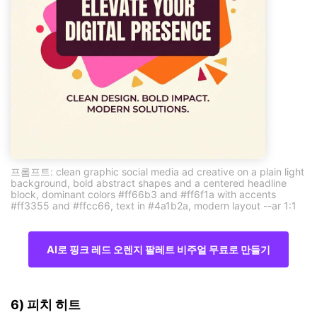
프롬프트: clean graphic social media ad creative on a plain light
background, bold abstract shapes and a centered headline
block, dominant colors #ff66b3 and #ff6f1a with accents
#ff3355 and #ffcc66, text in #4a1b2a, modern layout --ar 1:1
AI로 핑크 레드 오렌지 팔레트 비주얼 무료로 만들기
6) 피치 히트