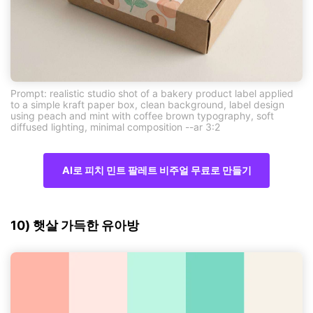
Prompt: realistic studio shot of a bakery product label applied
to a simple kraft paper box, clean background, label design
using peach and mint with coffee brown typography, soft
diffused lighting, minimal composition --ar 3:2
AI로 피치 민트 팔레트 비주얼 무료로 만들기
10) 햇살 가득한 유아방