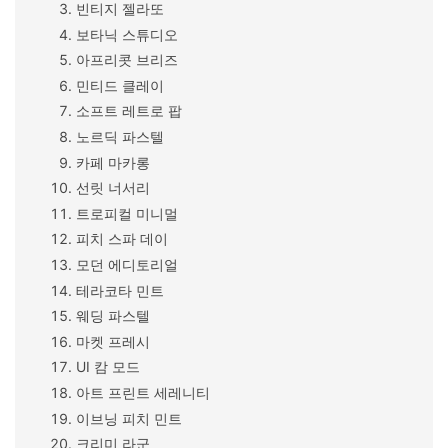
빈티지 젤라또
보타닉 스튜디오
아프리콧 브리즈
민티드 클레이
소프트 레트로 팝
노르딕 파스텔
카페 마카롱
선릿 너서리
트로피컬 미니멀
피치 스파 데이
모던 에디토리얼
테라코타 민트
웨딩 파스텔
마켓 프레시
UI 캄 모드
아트 프린트 세레니티
이브닝 피치 민트
크리미 라군