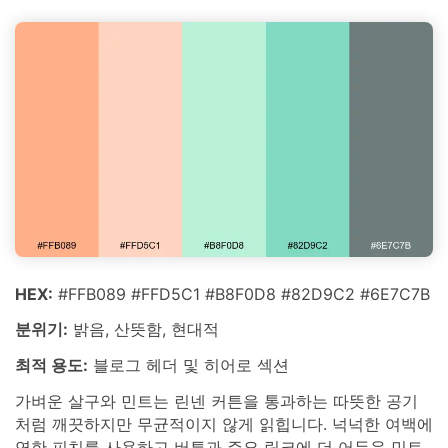
HEX:
#FFB089 #FFD5C1 #B8F0D8 #82D9C2 #6E7C7B
분위기:
밝음, 산뜻함, 현대적
최적 용도:
블로그 헤더 및 히어로 섹션
가벼운 살구와 민트는 린넨 커튼을 통과하는 따뜻한 공기
처럼 깨끗하지만 무균적이지 않게 읽힙니다. 넉넉한 여백에
연한 피치를 사용하고 버튼과 주요 링크에 더 어두운 민트