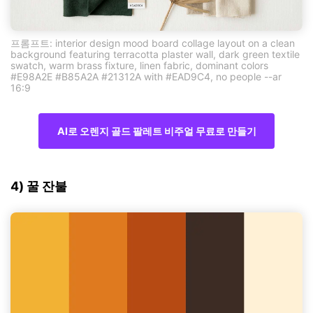
프롬프트: interior design mood board collage layout on a clean
background featuring terracotta plaster wall, dark green textile
swatch, warm brass fixture, linen fabric, dominant colors
#E98A2E #B85A2A #21312A with #EAD9C4, no people --ar
16:9
AI로 오렌지 골드 팔레트 비주얼 무료로 만들기
4) 꿀 잔불