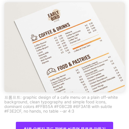
프롬프트: graphic design of a cafe menu on a plain off-white
background, clean typography and simple food icons,
dominant colors #FFB55A #F08C2B #6F3A1B with subtle
#F3E2CF, no hands, no table --ar 4:3
AI로 오렌지 골드 팔레트 비주얼 무료로 만들기