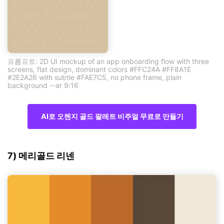
프롬프트: 2D UI mockup of an app onboarding flow with three
screens, flat design, dominant colors #FFC24A #FF8A1E
#2E2A26 with subtle #FAE7C5, no phone frame, plain
background --ar 9:16
AI로 오렌지 골드 팔레트 비주얼 무료로 만들기
7) 메리골드 리넨