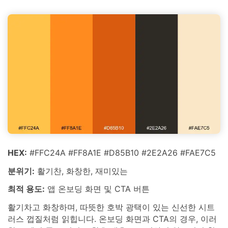
HEX:
#FFC24A #FF8A1E #D85B10 #2E2A26 #FAE7C5
분위기:
활기찬, 화창한, 재미있는
최적 용도:
앱 온보딩 화면 및 CTA 버튼
활기차고 화창하며, 따뜻한 호박 광택이 있는 신선한 시트
러스 껍질처럼 읽힙니다. 온보딩 화면과 CTA의 경우, 이러