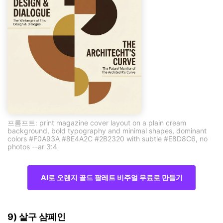
프롬프트: print magazine cover layout on a plain cream
background, bold typography and minimal shapes, dominant
colors #F0A93A #8E4A2C #2B2320 with subtle #E8D8C6, no
photos --ar 3:4
AI로 오렌지 골드 팔레트 비주얼 무료로 만들기
9) 살구 샴페인