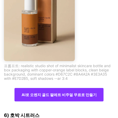
프롬프트: realistic studio shot of minimalist skincare bottle and
box packaging with copper-orange label blocks, clean beige
background, dominant colors #D67C2C #8A4A2A #3E3A35
with #E7D2B5, soft shadows --ar 3:4
AI로 오렌지 골드 팔레트 비주얼 무료로 만들기
6) 호박 시트러스