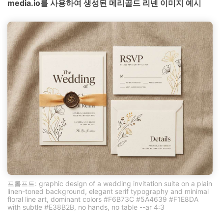
media.io를 사용하여 생성된 메리골드 리넨 이미지 예시
프롬프트: graphic design of a wedding invitation suite on a plain
linen-toned background, elegant serif typography and minimal
floral line art, dominant colors #F6B73C #5A4639 #F1E8DA
with subtle #E38B2B, no hands, no table --ar 4:3