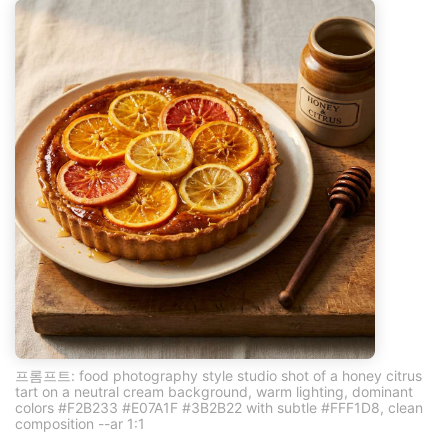
프롬프트: food photography style studio shot of a honey citrus
tart on a neutral cream background, warm lighting, dominant
colors #F2B233 #E07A1F #3B2B22 with subtle #FFF1D8, clean
composition --ar 1:1