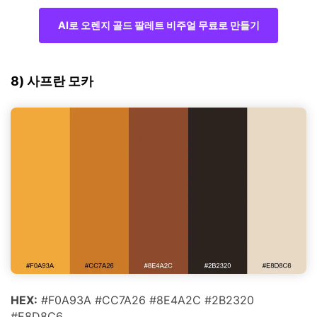
AI로 오렌지 골드 팔레트 비주얼 무료로 만들기
8) 사프란 모카
HEX:
#F0A93A #CC7A26 #8E4A2C #2B2320
#E8D8C6