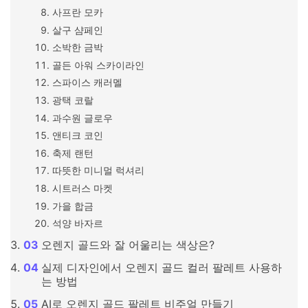
사프란 모카
살구 샴페인
소박한 금박
골든 아워 스카이라인
스파이스 캐러멜
광택 코랄
과수원 글로우
앤티크 코인
축제 랜턴
따뜻한 미니멀 럭셔리
시트러스 마켓
가을 합금
석양 바자르
오렌지 골드와 잘 어울리는 색상은?
실제 디자인에서 오렌지 골드 컬러 팔레트 사용하
는 방법
AI로 오렌지 골드 팔레트 비주얼 만들기