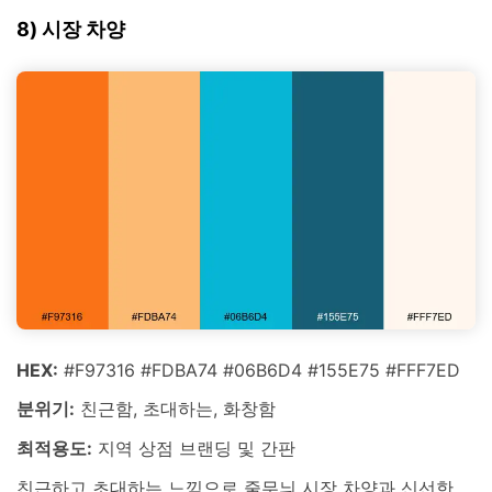
8) 시장 차양
HEX:
#F97316 #FDBA74 #06B6D4 #155E75 #FFF7ED
분위기:
친근함, 초대하는, 화창함
최적용도:
지역 상점 브랜딩 및 간판
친근하고 초대하는 느낌으로 줄무늬 시장 차양과 신선한