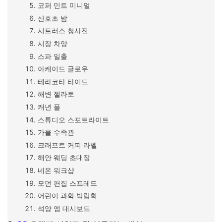
코퍼 민트 미니멀
산호초 밤
시트러스 청사진
시장 차양
스파 일출
아케이드 글로우
테라코타 타이드
해변 젤라토
캐년 풀
스튜디오 스포트라이트
가을 수족관
크래프트 커피 라벨
해안 웨딩 초대장
네온 워크샵
모던 편집 스프레드
어린이 과학 박람회
석양 앱 대시보드