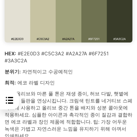
HEX:
#E2E0D3 #C5C3A2 #A2A27A #6F7251
#3A3C2A
분위기:
자연적이고 수공예적인
최적:
에코 라벨 디자인
흙빛 올리브와 마른 풀 톤은 재생 종이, 허브 다발, 햇볕에
그을린 들판을 연상시킵니다. 크림색 틴트를 네거티브 스페
이스에 사용하고 올리브 중간 톤을 배지와 성분 콜아웃에
적용하세요. 심플한 아이콘과 촉각적인 종이 질감과 결합하
면 에코 라벨과 장인 제품에 적합합니다. 팁: 가장 어두운
녹색은 가볍고 자연스러운 느낌을 유지하기 위해 아껴서
인쇄하세요.