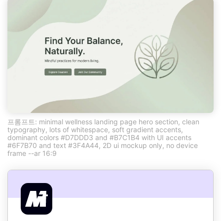
프롬프트: minimal wellness landing page hero section, clean
typography, lots of whitespace, soft gradient accents,
dominant colors #D7DDD3 and #B7C1B4 with UI accents
#6F7B70 and text #3F4A44, 2D ui mockup only, no device
frame --ar 16:9