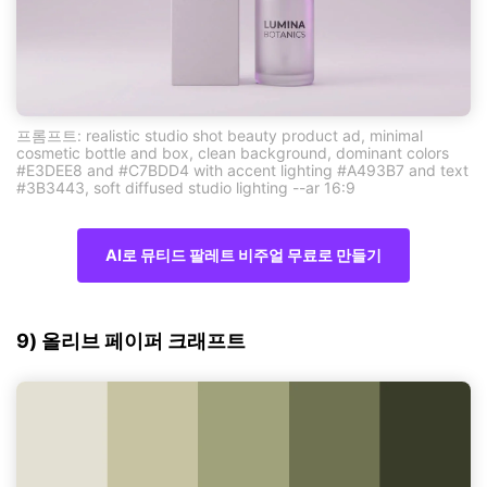
프롬프트: realistic studio shot beauty product ad, minimal
cosmetic bottle and box, clean background, dominant colors
#E3DEE8 and #C7BDD4 with accent lighting #A493B7 and text
#3B3443, soft diffused studio lighting --ar 16:9
AI로 뮤티드 팔레트 비주얼 무료로 만들기
9) 올리브 페이퍼 크래프트