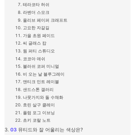
테라코타 허쉬
라벤더 스모크
올리브 페이퍼 크래프트
고요한 자갈길
가을 초원 페이드
씨 글래스 캄
웜 퍼티 스튜디오
코코아 애쉬
블러쉬 코퍼 미니멀
비 오는 날 블루그레이
앤티크 민트 레이블
샌드스톤 갤러리
나뭇가지와 돌 수채화
흐린 살구 클레이
플럼 포그 이브닝
초키 코랄 노트
뮤티드와 잘 어울리는 색상은?