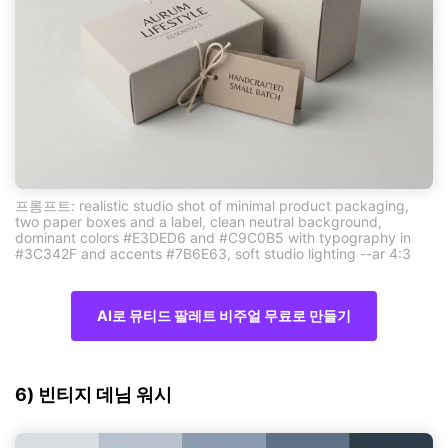
프롬프트: realistic studio shot of minimal product packaging,
two paper boxes and a label, clean neutral background,
dominant colors #E3DED6 and #C9C0B5 with typography in
#3C342F and accents #7B6E63, soft studio lighting --ar 4:3
AI로 뮤티드 팔레트 비주얼 무료로 만들기
6) 빈티지 데님 워시