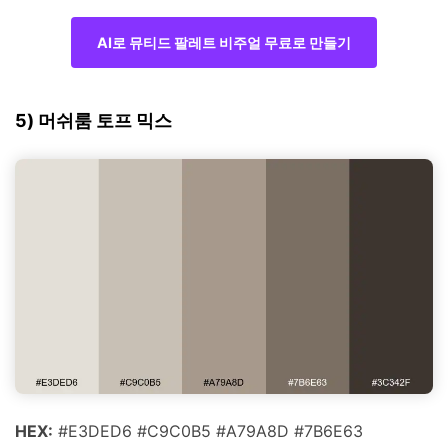
AI로 뮤티드 팔레트 비주얼 무료로 만들기
5) 머쉬룸 토프 믹스
HEX:
#E3DED6 #C9C0B5 #A79A8D #7B6E63