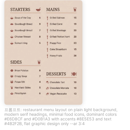
프롬프트: restaurant menu layout on plain light background,
modern serif headings, minimal food icons, dominant colors
#E6D8CF and #D0B1A3 with accents #8E5E53 and text
#4B2F2B, flat graphic design only --ar 3:4