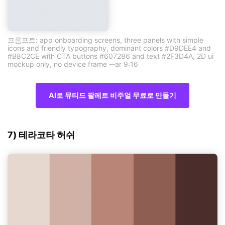
프롬프트: app onboarding screens, three panels with simple
icons and friendly typography, dominant colors #D9DEE4 and
#B8C2CE with CTA buttons #607286 and text #2F3D4A, 2D ui
mockup only, no device frame --ar 9:16
AI로 뮤티드 팔레트 비주얼 무료로 만들기
7) 테라코타 허쉬