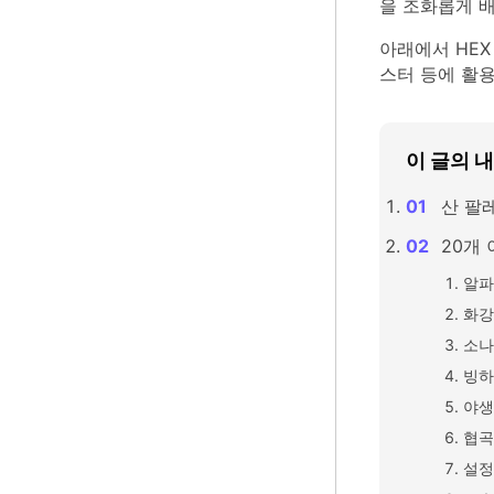
을 조화롭게 
아래에서 HEX
스터 등에 활용
이 글의 
산 팔
20개 
알파
화강
소나
빙하
야생
협곡
설정