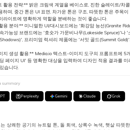
트 활용 전략:** 밝은 크림색 계열을 베이스로, 진한 슬레이트/차
하며, 중간 톤은 UI 표면, 차가운 톤은 구조, 따뜻한 톤은 주목이
하이라이트에 명확하게 역할을 분배하는 것이 좋습니다.
활용 분야:** 미니멀한 UI/대시보드에는 '화강암 능선(Granite Ridg
속가능성 브랜드에는 '호숫가 가문비나무(Lakeside Spruce)'나 
 Shadows)', 프리미엄 럭셔리 제품에는 '서밋 골드(Summit Gold
 이미지 생성 활용:** Media.io 텍스트-이미지 도구의 프롬프트에 5
딩 페이지 UI' 등 명확한 대상을 입력하여 디자인 적용 결과를 
 있습니다.
 a summary
GPT
Perplexity
Gemini
Claude
Grok
는 상쾌한 공기의 뉴트럴 톤, 돌 회색, 상록수 녹색, 햇살 따뜻