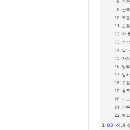
호숫
산책
폭풍
고원
강 
정상
알파
자작
빙퇴
빙하
초원
철목
피크
상록
햇살
산과 