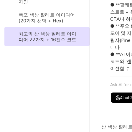
자인
● **팔레
스트로 사용
폭포 색상 팔레트 아이디어
CTA나 
(20가지 선택 + Hex)
● **주요 
도어 및 지
최고의 산 색상 팔레트 아이
디어 22가지 + 16진수 코드
림자(Pine
니다.
● **AI
코드와 '랜
이션할 수
Ask AI for
Chat
산 색상 팔레트