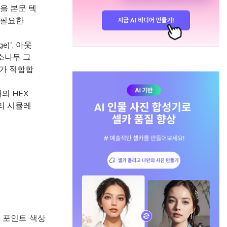
콜을 본문 텍
 필요한
e)', 아웃
'소나무 그
)'가 적합합
개의 HEX
미리 시뮬레
한 포인트 색상