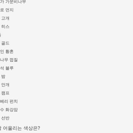
가 가문비나무
로 먼지
 고개
 히스
돌
 골드
인 황혼
나무 껍질
석 블루
 밤
 안개
 캠프
베리 펀치
수 화강암
 선반
잘 어울리는 색상은?